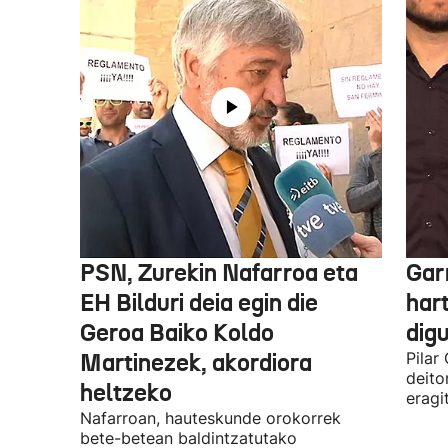
PSN, Zurekin Nafarroa eta
Garr
EH Bilduri deia egin die
hart
Geroa Baiko Koldo
digu
Martinezek, akordiora
Pilar
deito
heltzeko
eragi
Nafarroan, hauteskunde orokorrek
bete-betean baldintzatutako