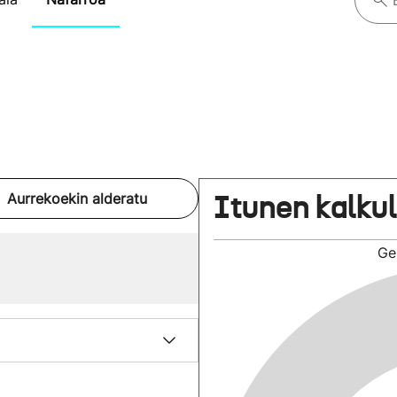
Itunen kalku
Aurrekoekin alderatu
Ge