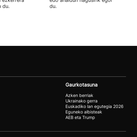
 du.
du.
Gaurkotasuna
Azken berriak
Ukrainako gerra
Euskadiko lan egutegia 2026
Eguneko albisteak
AEB eta Trump