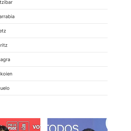
tzibar
arrabia
etz
ritz
agra
koien
uelo