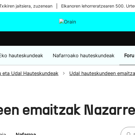
|
xikiren jaitsiera, zuzenean
Elkanoren lehorreratzearen 500. Urte
tura
Ikusmiran
Egural
Osasuna
Teknologia
Eko hauteskundeak
Nafarroako hauteskundeak
Foru
u eta Udal Hauteskundeak
Udal hauteskundeen emaitz
een emaitzak Nazarr
aia
Nafarroa