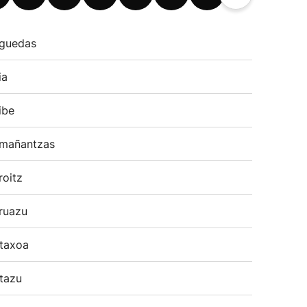
guedas
ia
ibe
mañantzas
roitz
ruazu
taxoa
tazu