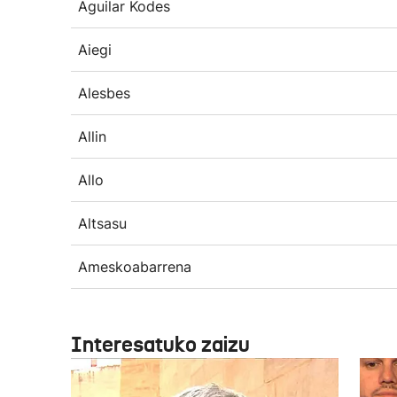
Aguilar Kodes
Aiegi
Alesbes
Allin
Allo
Altsasu
Ameskoabarrena
Interesatuko zaizu