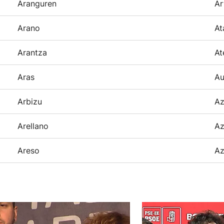
Aranguren
Ar
Arano
At
Arantza
At
Aras
Au
Arbizu
Az
Arellano
Az
Areso
Az