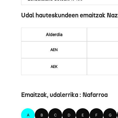
Udal hauteskundeen emaitzak Naz
Alderdia
AEN
AEK
Emaitzak, udalerrika : Nafarroa
A
B
C
D
E
F
G