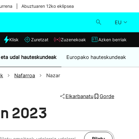
|
urrena
Abuztuaren 12ko eklipsea
EU
dia
Klisk
Zuretzat
Zuzenekoak
Azken berriak
Klisk
 eta udal hauteskundeak
Europako hauteskundeak
Zuzenekoak
ak
Nafarroa
Nazar
Zuretzat
Elkarbanatu
Gorde
Azken berriak
en 2023