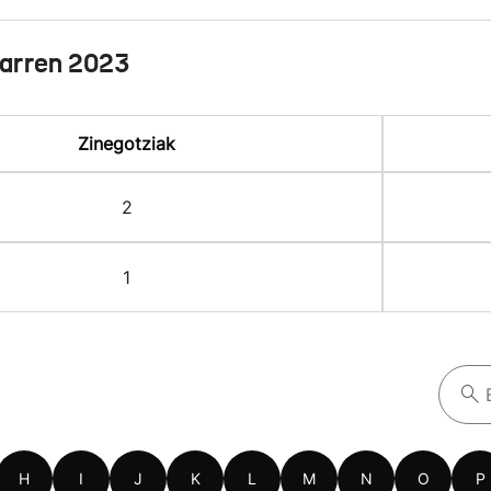
arren 2023
Zinegotziak
2
1
H
I
J
K
L
M
N
O
P