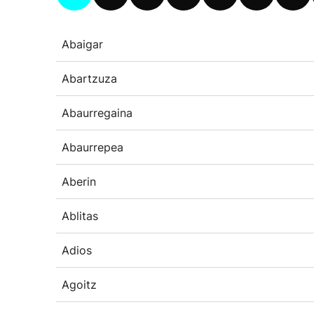
Abaigar
Abartzuza
Abaurregaina
Abaurrepea
Aberin
Ablitas
Adios
Agoitz