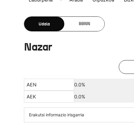
Udala
BBNN
Nazar
AEN
0.0%
AEK
0.0%
Erakutsi informazio irisgarria