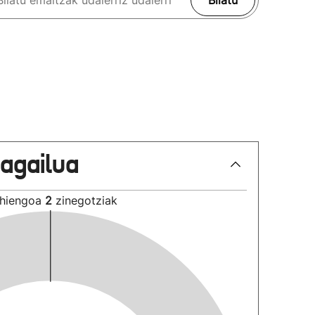
Bilatu
lagailua
hiengoa
2
zinegotziak