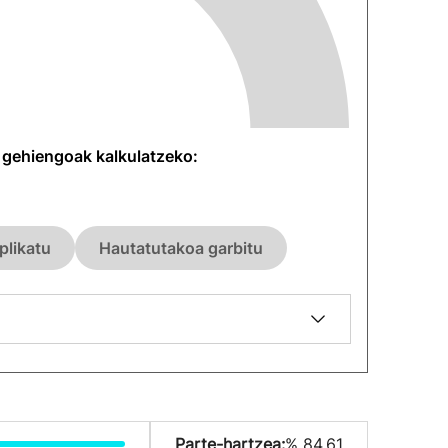
n gehiengoak kalkulatzeko:
plikatu
Hautatutakoa garbitu
Parte-hartzea:
% 84.61