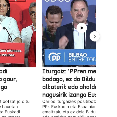
adi
Iturgaiz: 'PPren menpe
a gaur,
badago, ez da Bilduko
ago
alkaterik edo ahaldun
nagusirik izango Euskadin'
ibotzat jo ditu
Carlos Iturgaizek positibotzat jo ditu
 hauetan
PPk Euskadin eta Espainian lortutako
ta Euskadi
emaitzak, eta ez dela Bilduko alkateri
a ezkerrera
edo ahaldun nagusirik egongo ziurtat