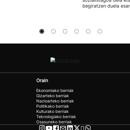
begiratzen duela esan
Orain
Ekonomiako berriak
Gizarteko berriak
Nazioarteko berriak
Politikako berriak
Kulturako berriak
Teknologiako berriak
Osasuneko berriak