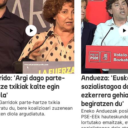
ido: 'Argi dago parte-
Andueza: 'Eusk
ze txikiak kalte egin
sozialistagoa d
la'
ezkerrera gehi
 Garridok parte-hartze txikia
begiratzen du'
ratu du, bere koalizioari zuzenean
Eneko Anduezak posit
ten diola argudiatuta.
PSE-EEk hauteskunde
lortutako emaitzak, e
sozialistagoa dela et