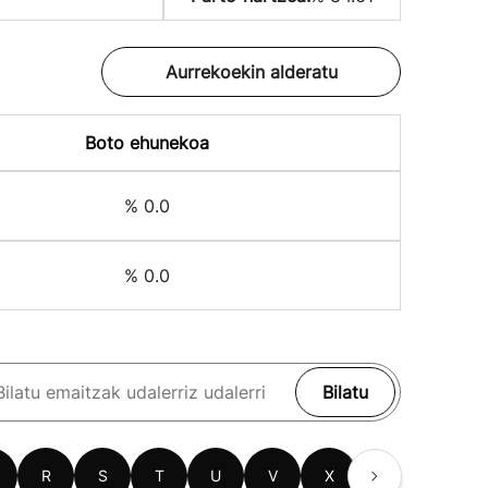
Aurrekoekin alderatu
Boto ehunekoa
% 0.0
% 0.0
Bilatu
R
S
T
U
V
X
Z