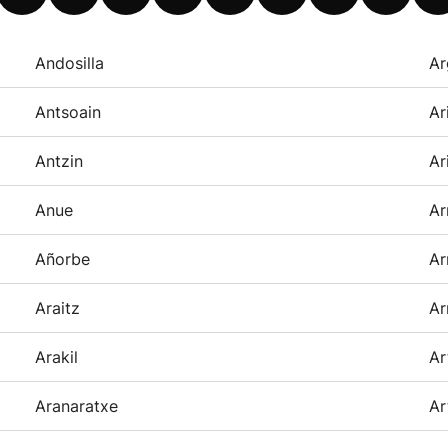
Andosilla
Ar
Antsoain
Ar
Antzin
Ar
Anue
Ar
Añorbe
Ar
Araitz
Ar
Arakil
Ar
Aranaratxe
Ar