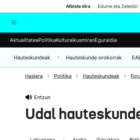
Albiste dira
Edurne eta Zeledón T
Aktualitatea
Politika
Kul
Aktualitatea
Politika
Kultura
Ikusmiran
Eguraldia
Gizartea
Hauteskundeak
Ekonomia
Hauteskundeak
Hauteskunde orokorrak
EA
Munduko albisteak
Hasiera
Politika
Hauteskundeak
For
Entzun
Udal hauteskund
Laburpena
Araba
Gipuzkoa
Bizk