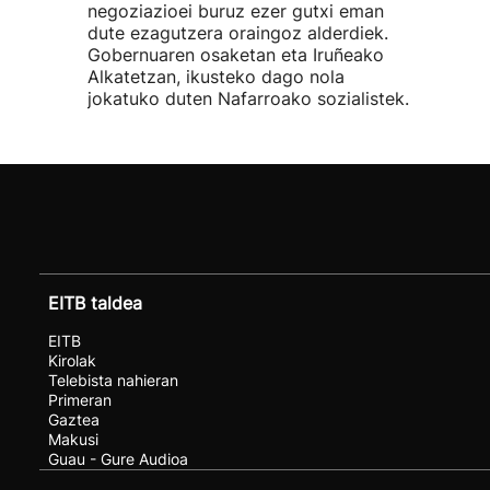
negoziazioei buruz ezer gutxi eman
dute ezagutzera oraingoz alderdiek.
Gobernuaren osaketan eta Iruñeako
Alkatetzan, ikusteko dago nola
jokatuko duten Nafarroako sozialistek.
EITB taldea
EITB
Kirolak
Telebista nahieran
Primeran
Gaztea
Makusi
Guau - Gure Audioa