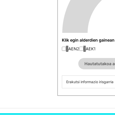
Klik egin alderdien gainea
AEN
2
AEK
1
Hautatutakoa a
Erakutsi informazio irisgarria