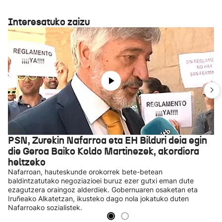
Interesatuko zaizu
PSN, Zurekin Nafarroa eta EH Bilduri deia egin
die Geroa Baiko Koldo Martinezek, akordiora
heltzeko
Nafarroan, hauteskunde orokorrek bete-betean
baldintzatutako negoziazioei buruz ezer gutxi eman dute
ezagutzera oraingoz alderdiek. Gobernuaren osaketan eta
Iruñeako Alkatetzan, ikusteko dago nola jokatuko duten
Nafarroako sozialistek.