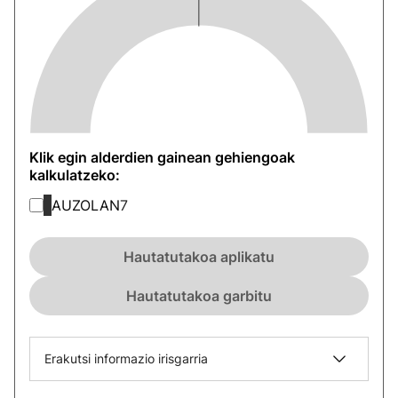
Klik egin alderdien gainean gehiengoak
kalkulatzeko:
AUZOLAN
7
Hautatutakoa aplikatu
Hautatutakoa garbitu
Erakutsi informazio irisgarria