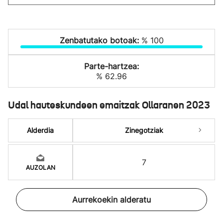
Zenbatutako botoak:
% 100
Parte-hartzea:
% 62.96
Udal hauteskundeen emaitzak Ollaranen 2023
Alderdia
Zinegotziak
7
AUZOLAN
Aurrekoekin alderatu