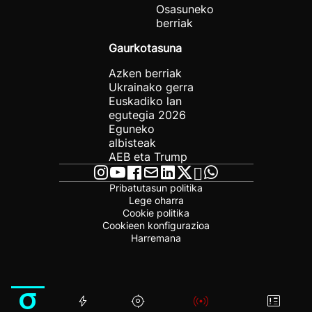
Osasuneko
berriak
Gaurkotasuna
Azken berriak
Ukrainako gerra
Euskadiko lan
egutegia 2026
Eguneko
albisteak
AEB eta Trump
Pribatutasun politika
Lege oharra
Cookie politika
Cookieen konfigurazioa
Harremana