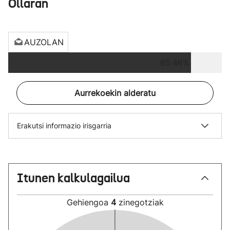
Ollaran
AUZOLAN
85.46%
Aurrekoekin alderatu
Erakutsi informazio irisgarria
Itunen kalkulagailua
Gehiengoa
4
zinegotziak