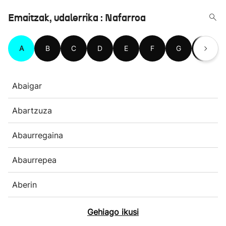
Emaitzak, udalerrika : Nafarroa
A
B
C
D
E
F
G
H
Abaigar
Abartzuza
Abaurregaina
Abaurrepea
Aberin
Gehiago ikusi