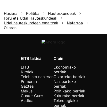
Hasiera
Politika
Hauteskundeak
Foru eta Udal Hauteskundeak
Udal hauteskundeen emaitzak
Nafarroa
Ollaran
EITB taldea
Orain
EITB
Ekonomiako
Kirolak
berriak
Telebista nahieran
Gizarteko berriak
Primeran
Nazioarteko
Gaztea
berriak
Makusi
Politikako berriak
Guau - Gure
Kulturako berriak
Audioa
Teknologiako
berriak