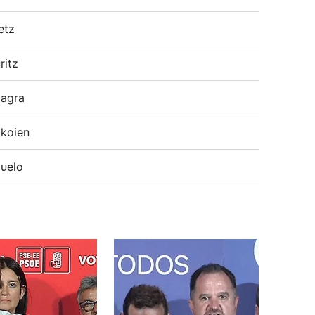
etz
ritz
agra
koien
uelo