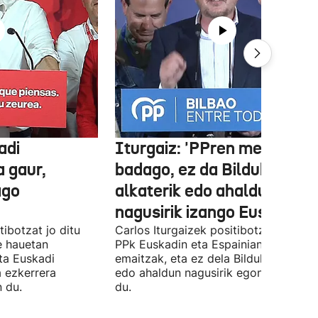
adi
Iturgaiz: 'PPren menpe
a gaur,
badago, ez da Bilduko
ago
alkaterik edo ahaldun
nagusirik izango Euskadin'
ibotzat jo ditu
Carlos Iturgaizek positibotzat jo ditu
 hauetan
PPk Euskadin eta Espainian lortutako
ta Euskadi
emaitzak, eta ez dela Bilduko alkateri
a ezkerrera
edo ahaldun nagusirik egongo ziurtat
 du.
du.