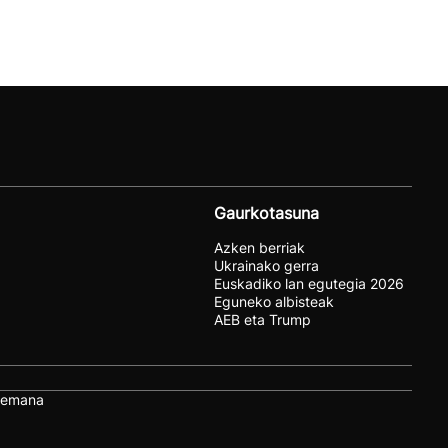
Gaurkotasuna
Azken berriak
Ukrainako gerra
Euskadiko lan egutegia 2026
Eguneko albisteak
AEB eta Trump
remana