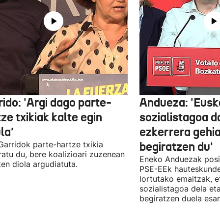
ido: 'Argi dago parte-
Andueza: 'Eusk
ze txikiak kalte egin
sozialistagoa d
la'
ezkerrera gehi
 Garridok parte-hartze txikia
begiratzen du'
ratu du, bere koalizioari zuzenean
Eneko Anduezak posit
ten diola argudiatuta.
PSE-EEk hauteskunde
lortutako emaitzak, e
sozialistagoa dela et
begiratzen duela esan