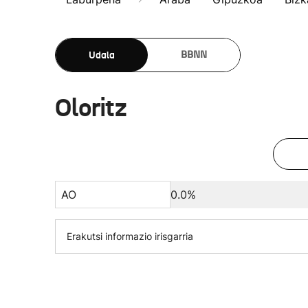
Udala
BBNN
Oloritz
AO
0.0%
Erakutsi informazio irisgarria