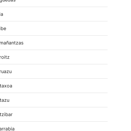
ia
ibe
mañantzas
roitz
ruazu
taxoa
tazu
tzibar
arrabia