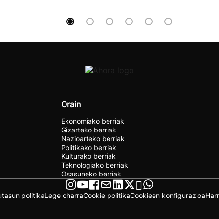
Orain
Ekonomiako berriak
Gizarteko berriak
Nazioarteko berriak
Politikako berriak
Kulturako berriak
Teknologiako berriak
Osasuneko berriak
utasun politika
Lege oharra
Cookie politika
Cookieen konfigurazioa
Har