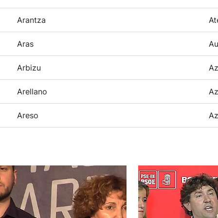
Arantza
At
Aras
Au
Arbizu
Az
Arellano
Az
Areso
Az