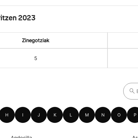
itzen 2023
Zinegotziak
5
H
I
J
K
L
M
N
O
P
Andosilla
Ar