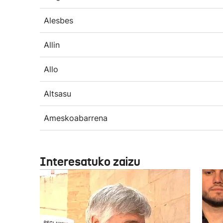
Alesbes
Allin
Allo
Altsasu
Ameskoabarrena
Interesatuko zaizu