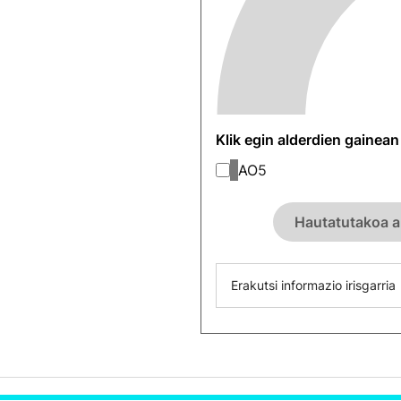
Klik egin alderdien gainea
AO
5
Hautatutakoa a
Erakutsi informazio irisgarria