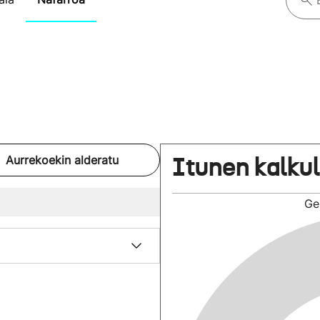
Itunen kalku
Aurrekoekin alderatu
Ge