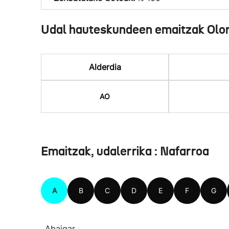
Udal hauteskundeen emaitzak Olor
Alderdia
AO
Emaitzak, udalerrika : Nafarroa
A
B
C
D
E
F
G
Abaigar