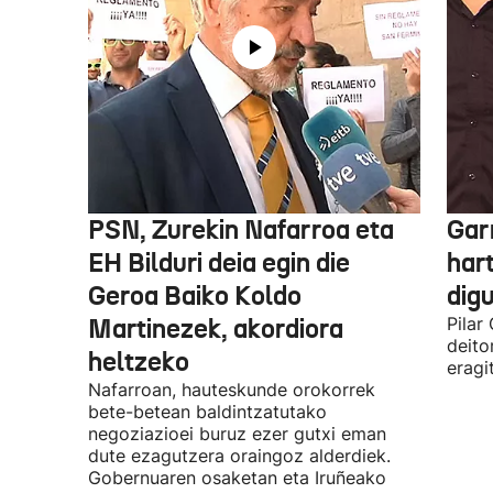
PSN, Zurekin Nafarroa eta
Garr
EH Bilduri deia egin die
hart
Geroa Baiko Koldo
digu
Martinezek, akordiora
Pilar
deito
heltzeko
eragi
Nafarroan, hauteskunde orokorrek
bete-betean baldintzatutako
negoziazioei buruz ezer gutxi eman
dute ezagutzera oraingoz alderdiek.
Gobernuaren osaketan eta Iruñeako