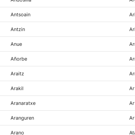
Antsoain
Ar
Antzin
Ar
Anue
Ar
Añorbe
Ar
Araitz
Ar
Arakil
Ar
Aranaratxe
Ar
Aranguren
Ar
Arano
At