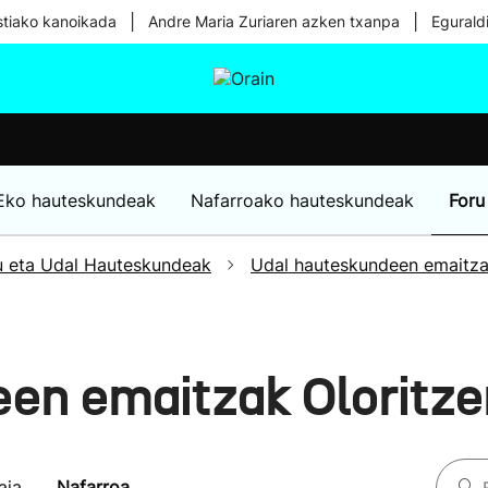
|
|
tiako kanoikada
Andre Maria Zuriaren azken txanpa
Egurald
tura
Ikusmiran
Egural
Osasuna
Teknologia
Eko hauteskundeak
Nafarroako hauteskundeak
Foru
u eta Udal Hauteskundeak
Udal hauteskundeen emaitz
en emaitzak Oloritz
aia
Nafarroa