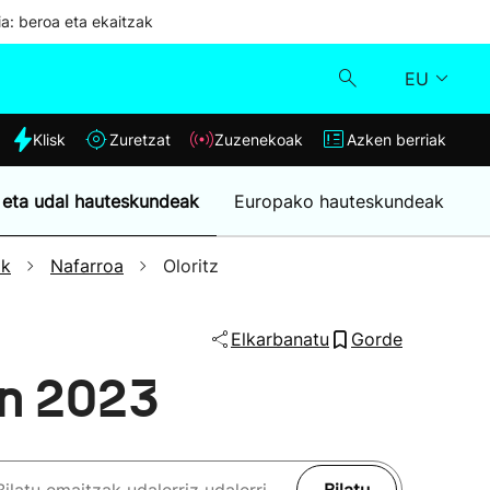
ia: beroa eta ekaitzak
EU
dia
Klisk
Zuretzat
Zuzenekoak
Azken berriak
Klisk
 eta udal hauteskundeak
Europako hauteskundeak
Zuzenekoak
ak
Nafarroa
Oloritz
Zuretzat
Elkarbanatu
Gorde
Azken berriak
en 2023