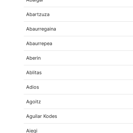
Abartzuza
Abaurregaina
Abaurrepea
Aberin
Ablitas
Adios
Agoitz
Aguilar Kodes
Aiegi