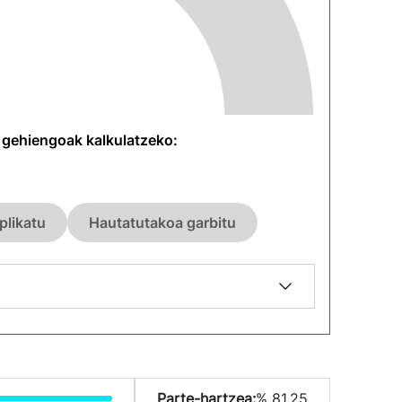
n gehiengoak kalkulatzeko:
plikatu
Hautatutakoa garbitu
Parte-hartzea:
% 81.25