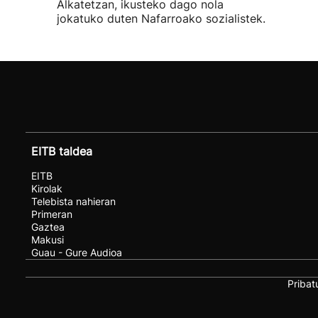
Alkatetzan, ikusteko dago nola
jokatuko duten Nafarroako sozialistek.
EITB taldea
EITB
Kirolak
Telebista nahieran
Primeran
Gaztea
Makusi
Guau - Gure Audioa
Pribat