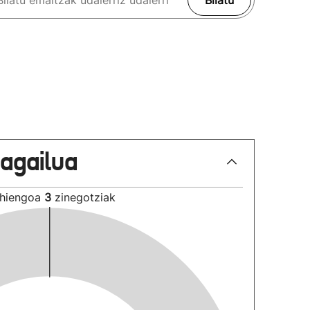
Bilatu
lagailua
hiengoa
3
zinegotziak