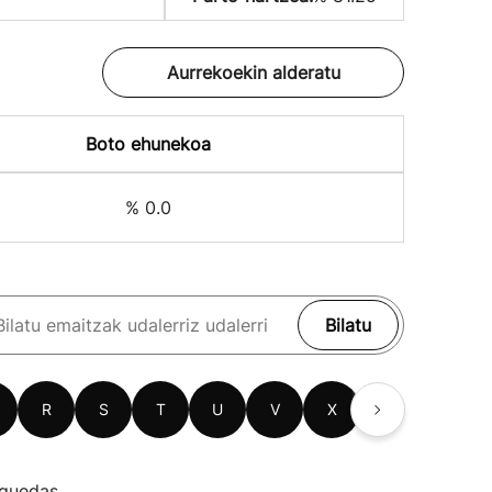
Aurrekoekin alderatu
Boto ehunekoa
% 0.0
Bilatu
R
S
T
U
V
X
Z
guedas