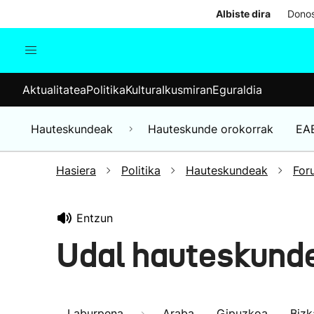
Albiste dira
Donos
Aktualitatea
Politika
Kul
Aktualitatea
Politika
Kultura
Ikusmiran
Eguraldia
Gizartea
Hauteskundeak
Ekonomia
Hauteskundeak
Hauteskunde orokorrak
EA
Munduko albisteak
Hasiera
Politika
Hauteskundeak
For
Entzun
Udal hauteskunde
Laburpena
Araba
Gipuzkoa
Bizk