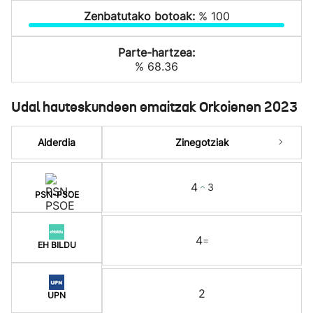
Zenbatutako botoak:
% 100
Parte-hartzea:
% 68.36
Udal hauteskundeen emaitzak Orkoienen 2023
Alderdia
Zinegotziak
4
3
PSN-PSOE
4
=
EH BILDU
2
UPN