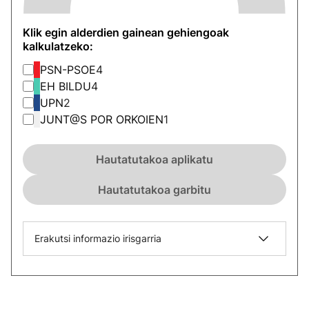
Klik egin alderdien gainean gehiengoak
kalkulatzeko:
PSN-PSOE
4
EH BILDU
4
UPN
2
JUNT@S POR ORKOIEN
1
Hautatutakoa aplikatu
Hautatutakoa garbitu
Erakutsi informazio irisgarria