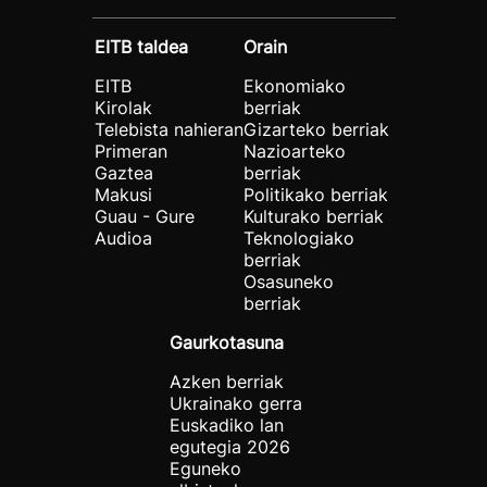
EITB taldea
Orain
EITB
Ekonomiako
Kirolak
berriak
Telebista nahieran
Gizarteko berriak
Primeran
Nazioarteko
Gaztea
berriak
Makusi
Politikako berriak
Guau - Gure
Kulturako berriak
Audioa
Teknologiako
berriak
Osasuneko
berriak
Gaurkotasuna
Azken berriak
Ukrainako gerra
Euskadiko lan
egutegia 2026
Eguneko