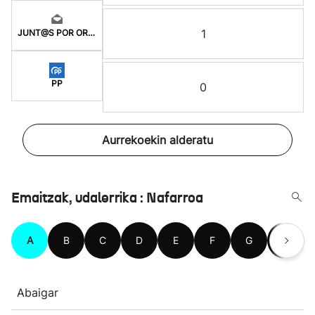
1
JUNT@S POR ORKOIEN
PP
0
Aurrekoekin alderatu
Emaitzak, udalerrika : Nafarroa
A
B
C
D
E
F
G
H
Abaigar