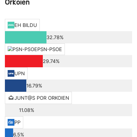
Orkoien
EH BILDU
32.78%
PSN-PSOE
29.74%
UPN
16.79%
JUNT@S POR ORKOIEN
11.08%
PP
6.5%