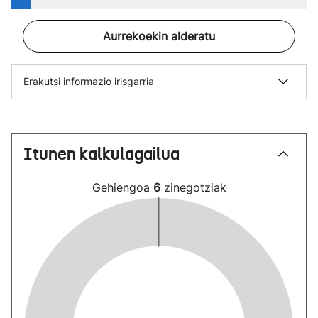
Aurrekoekin alderatu
Erakutsi informazio irisgarria
Itunen kalkulagailua
Gehiengoa
6
zinegotziak