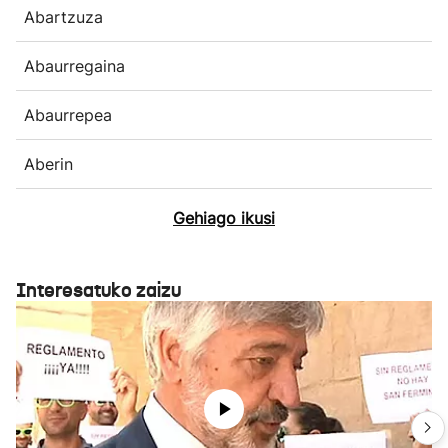
Abartzuza
Abaurregaina
Abaurrepea
Aberin
Gehiago ikusi
Interesatuko zaizu