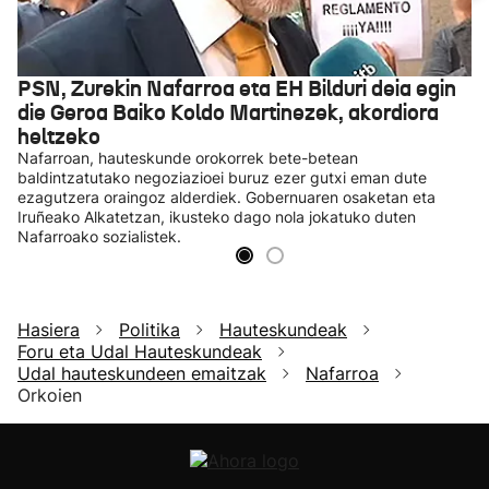
PSN, Zurekin Nafarroa eta EH Bilduri deia egin
die Geroa Baiko Koldo Martinezek, akordiora
heltzeko
Nafarroan, hauteskunde orokorrek bete-betean
baldintzatutako negoziazioei buruz ezer gutxi eman dute
ezagutzera oraingoz alderdiek. Gobernuaren osaketan eta
Iruñeako Alkatetzan, ikusteko dago nola jokatuko duten
Nafarroako sozialistek.
Hasiera
Politika
Hauteskundeak
Foru eta Udal Hauteskundeak
Udal hauteskundeen emaitzak
Nafarroa
Orkoien