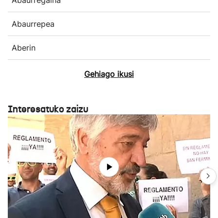
Abaurrepea
Aberin
Gehiago ikusi
Interesatuko zaizu