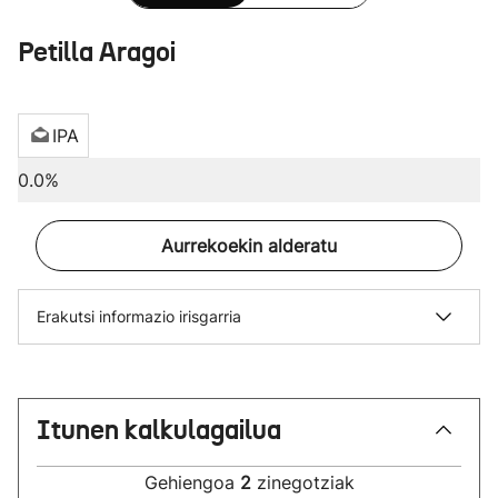
Petilla Aragoi
IPA
0.0%
Aurrekoekin alderatu
Erakutsi informazio irisgarria
Itunen kalkulagailua
Gehiengoa
2
zinegotziak