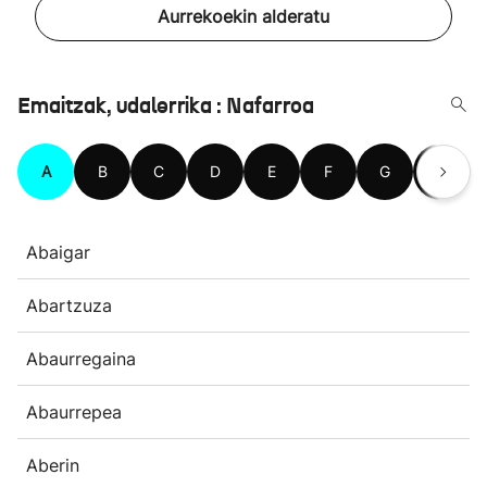
Aurrekoekin alderatu
Emaitzak, udalerrika : Nafarroa
A
B
C
D
E
F
G
H
Abaigar
Abartzuza
Abaurregaina
Abaurrepea
Aberin