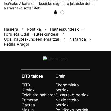
Iruñeako Alkatetzan, ikusteko dago nola jokatuko duten
Nafarroako sozialistek.
Hasiera
Politika
Hauteskundeak
Foru eta Udal Hauteskundeak
Udal hauteskundeen emaitzak
Nafarroa
Petilla Aragoi
EITB taldea
Orain
EITB
Ekonomiako
Kirolak
berriak
Telebista nahieran
Gizarteko berriak
Primeran
Nazioarteko
Gaztea
berriak
Makusi
Politikako berriak