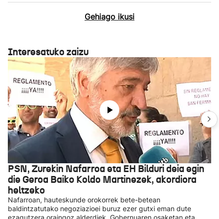
Gehiago ikusi
Interesatuko zaizu
PSN, Zurekin Nafarroa eta EH Bilduri deia egin
die Geroa Baiko Koldo Martinezek, akordiora
heltzeko
Nafarroan, hauteskunde orokorrek bete-betean
baldintzatutako negoziazioei buruz ezer gutxi eman dute
ezagutzera oraingoz alderdiek. Gobernuaren osaketan eta