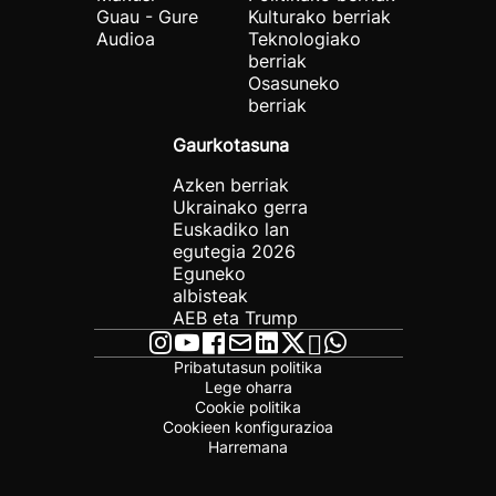
Guau - Gure
Kulturako berriak
Audioa
Teknologiako
berriak
Osasuneko
berriak
Gaurkotasuna
Azken berriak
Ukrainako gerra
Euskadiko lan
egutegia 2026
Eguneko
albisteak
AEB eta Trump
Pribatutasun politika
Lege oharra
Cookie politika
Cookieen konfigurazioa
Harremana