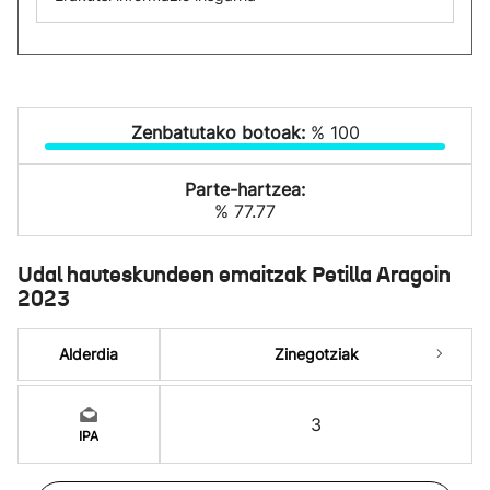
Zenbatutako botoak:
% 100
Parte-hartzea:
% 77.77
Udal hauteskundeen emaitzak Petilla Aragoin
2023
Alderdia
Zinegotziak
3
IPA