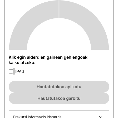
Klik egin alderdien gainean gehiengoak
kalkulatzeko:
IPA
3
Hautatutakoa aplikatu
Hautatutakoa garbitu
Erakutsi informazio irisgarria