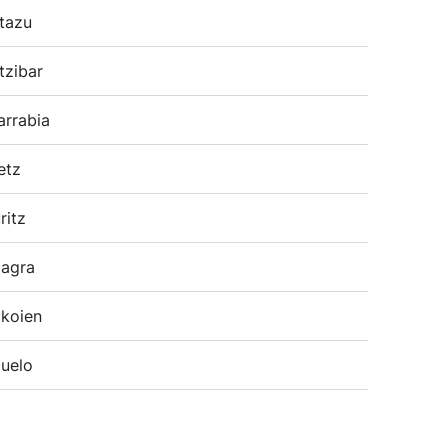
tazu
tzibar
arrabia
etz
ritz
agra
koien
uelo