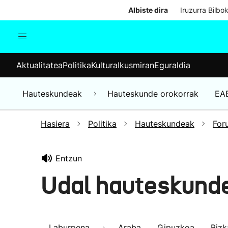
Albiste dira
Iruzurra Bilbo
Aktualitatea
Politika
Kul
Aktualitatea
Politika
Kultura
Ikusmiran
Eguraldia
Gizartea
Hauteskundeak
Ekonomia
Hauteskundeak
Hauteskunde orokorrak
EA
Munduko albisteak
Hasiera
Politika
Hauteskundeak
For
Entzun
Udal hauteskunde
Laburpena
Araba
Gipuzkoa
Bizk