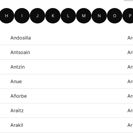
H
I
J
K
L
M
N
O
P
Andosilla
Ar
Antsoain
Ar
Antzin
Ar
Anue
Ar
Añorbe
Ar
Araitz
Ar
Arakil
Ar