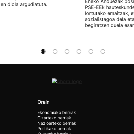
Eneko Anduezak posit
ten diola argudiatuta.
PSE-EEk hauteskunde
lortutako emaitzak, e
sozialistagoa dela et
begiratzen duela esan
Orain
Ekonomiako berriak
Gizarteko berriak
Nazioarteko berriak
Politikako berriak
Kulturako berriak