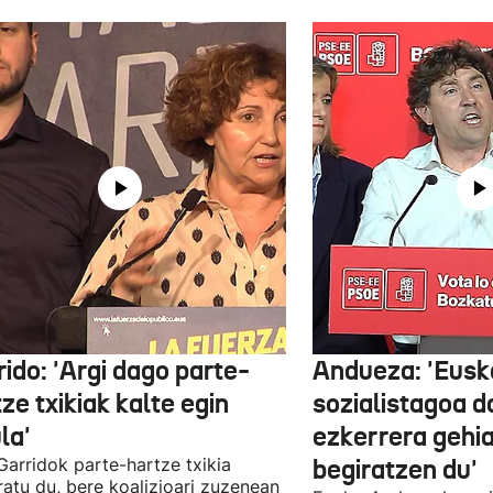
ido: 'Argi dago parte-
Andueza: 'Eusk
ze txikiak kalte egin
sozialistagoa d
la'
ezkerrera gehi
 Garridok parte-hartze txikia
begiratzen du'
ratu du, bere koalizioari zuzenean