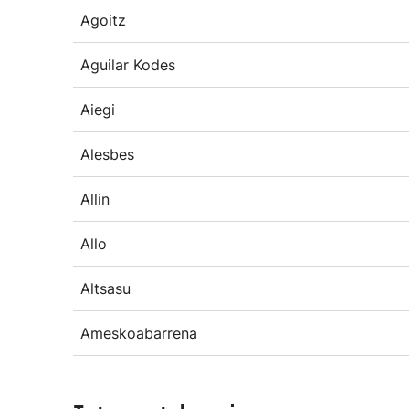
Agoitz
Aguilar Kodes
Aiegi
Alesbes
Allin
Allo
Altsasu
Ameskoabarrena