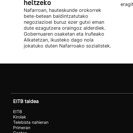
heltzeko
eragi
Nafarroan, hauteskunde orokorrek
bete-betean baldintzatutako
negoziazioei buruz ezer gutxi eman
dute ezagutzera oraingoz alderdiek.
Gobernuaren osaketan eta Iruñeako
Alkatetzan, ikusteko dago nola
jokatuko duten Nafarroako sozialistek.
EITB taldea
EITB
Kirolak
Telebista nahieran
Primeran
Gaztea