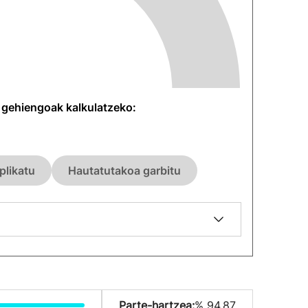
n gehiengoak kalkulatzeko:
plikatu
Hautatutakoa garbitu
Parte-hartzea:
% 94.87