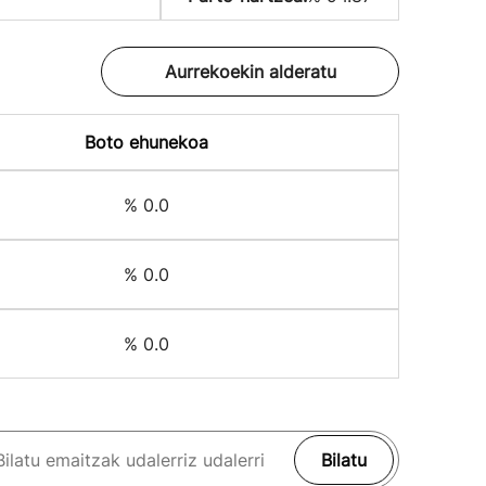
Aurrekoekin alderatu
Boto ehunekoa
% 0.0
% 0.0
% 0.0
Bilatu