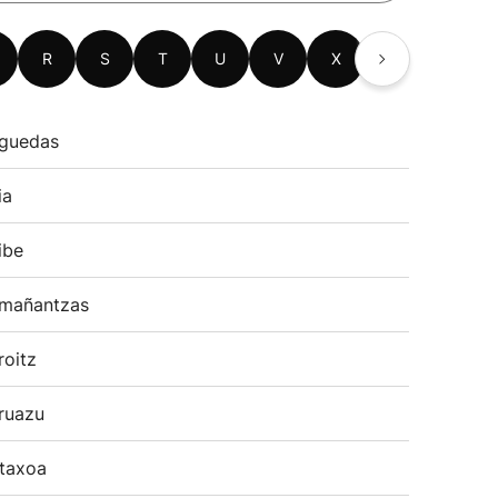
R
S
T
U
V
X
Z
guedas
ia
ibe
mañantzas
roitz
ruazu
taxoa