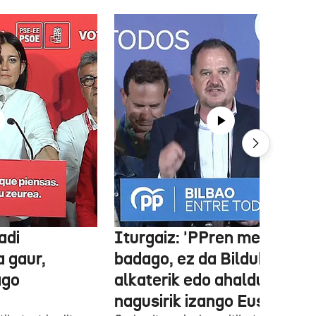
adi
Iturgaiz: 'PPren menpe
a gaur,
badago, ez da Bilduko
ago
alkaterik edo ahaldun
nagusirik izango Euskadin'