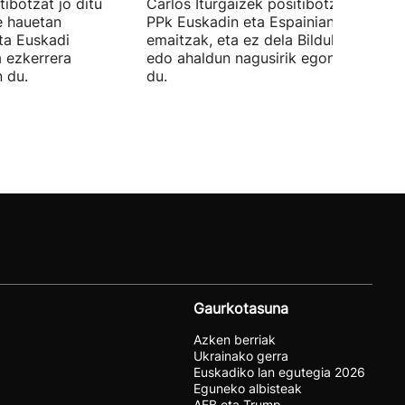
ibotzat jo ditu
Carlos Iturgaizek positibotzat jo ditu
 hauetan
PPk Euskadin eta Espainian lortutako
ta Euskadi
emaitzak, eta ez dela Bilduko alkateri
a ezkerrera
edo ahaldun nagusirik egongo ziurtat
 du.
du.
Gaurkotasuna
Azken berriak
Ukrainako gerra
Euskadiko lan egutegia 2026
Eguneko albisteak
AEB eta Trump