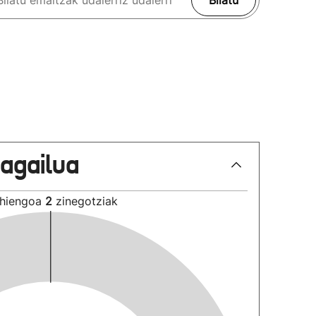
Bilatu
lagailua
hiengoa
2
zinegotziak