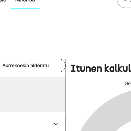
Itunen kalku
Aurrekoekin alderatu
Ge