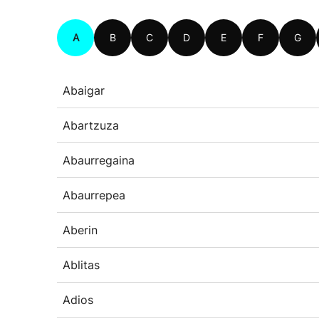
A
B
C
D
E
F
G
Abaigar
Abartzuza
Abaurregaina
Abaurrepea
Aberin
Ablitas
Adios