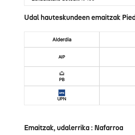
Udal hauteskundeen emaitzak Pie
Alderdia
AIP
PB
UPN
Emaitzak, udalerrika : Nafarroa