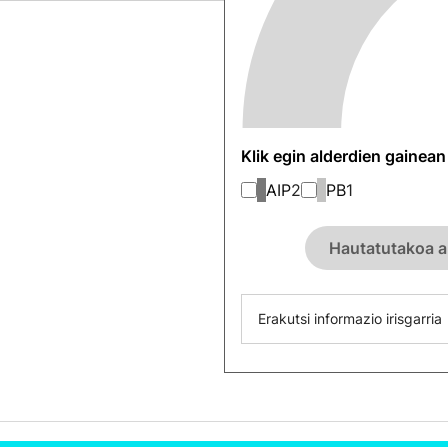
Klik egin alderdien gainea
AIP
2
PB
1
Hautatutakoa a
Erakutsi informazio irisgarria