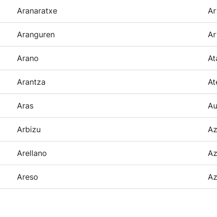
Aranaratxe
Ar
Aranguren
Ar
Arano
At
Arantza
At
Aras
Au
Arbizu
Az
Arellano
Az
Areso
Az