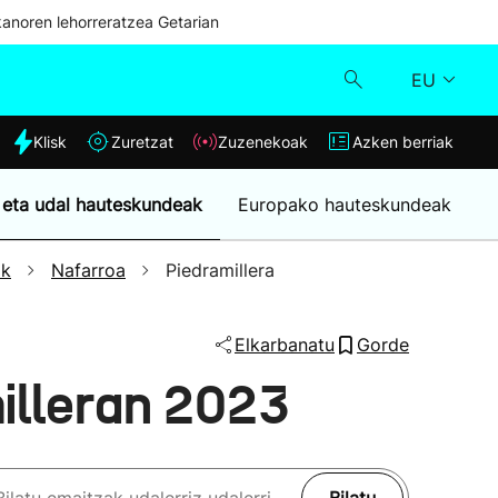
kanoren lehorreratzea Getarian
EU
dia
Klisk
Zuretzat
Zuzenekoak
Azken berriak
Klisk
 eta udal hauteskundeak
Europako hauteskundeak
Zuzenekoak
ak
Nafarroa
Piedramillera
Zuretzat
Elkarbanatu
Gorde
Azken berriak
illeran 2023