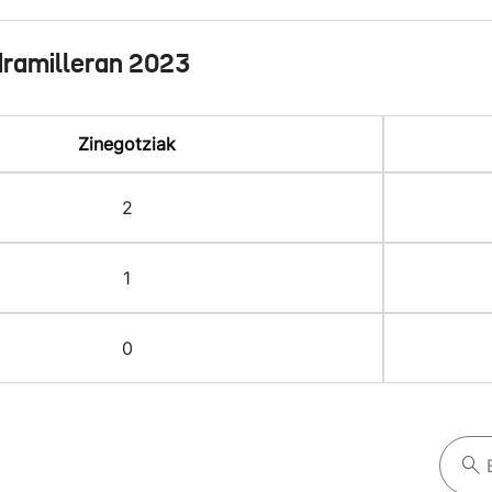
dramilleran 2023
Zinegotziak
2
1
0