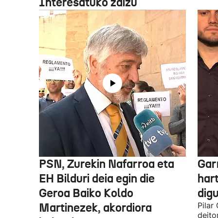
Interesatuko zaizu
PSN, Zurekin Nafarroa eta
Garr
EH Bilduri deia egin die
hart
Geroa Baiko Koldo
digu
Martinezek, akordiora
Pilar
deito