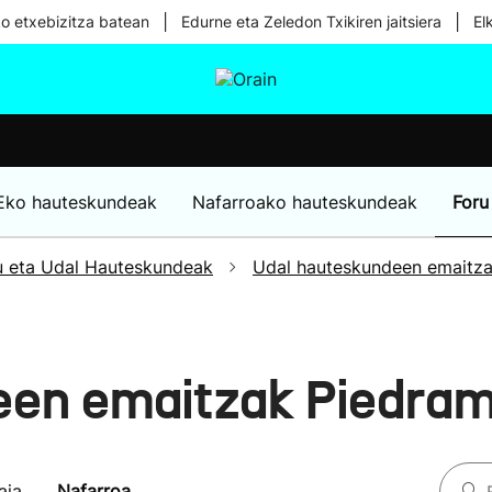
|
|
ko etxebizitza batean
Edurne eta Zeledon Txikiren jaitsiera
El
tura
Ikusmiran
Egural
Osasuna
Teknologia
Eko hauteskundeak
Nafarroako hauteskundeak
Foru
u eta Udal Hauteskundeak
Udal hauteskundeen emaitz
en emaitzak Piedram
aia
Nafarroa