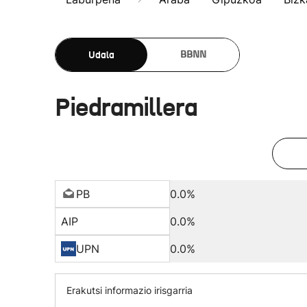
Udala
BBNN
Piedramillera
PB
0.0%
AIP
0.0%
UPN
0.0%
Erakutsi informazio irisgarria