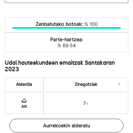
Zenbatutako botoak:
% 100
Parte-hartzea:
% 69.54
Udal hauteskundeen emaitzak Santakaran
2023
Alderdia
Zinegotziak
7
=
AIS
Aurrekoekin alderatu