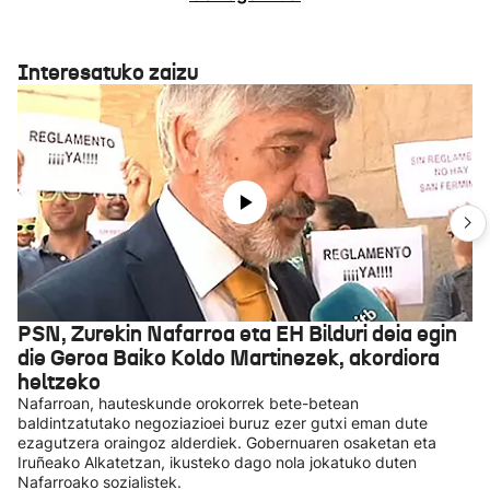
Interesatuko zaizu
PSN, Zurekin Nafarroa eta EH Bilduri deia egin
die Geroa Baiko Koldo Martinezek, akordiora
heltzeko
Nafarroan, hauteskunde orokorrek bete-betean
baldintzatutako negoziazioei buruz ezer gutxi eman dute
ezagutzera oraingoz alderdiek. Gobernuaren osaketan eta
Iruñeako Alkatetzan, ikusteko dago nola jokatuko duten
Nafarroako sozialistek.