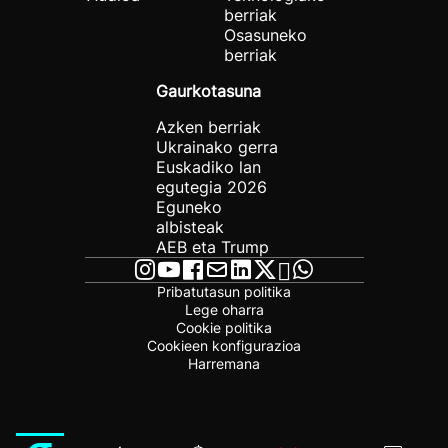
berriak
Osasuneko
berriak
Gaurkotasuna
Azken berriak
Ukrainako gerra
Euskadiko lan
egutegia 2026
Eguneko
albisteak
AEB eta Trump
Pribatutasun politika
Lege oharra
Cookie politika
Cookieen konfigurazioa
Harremana