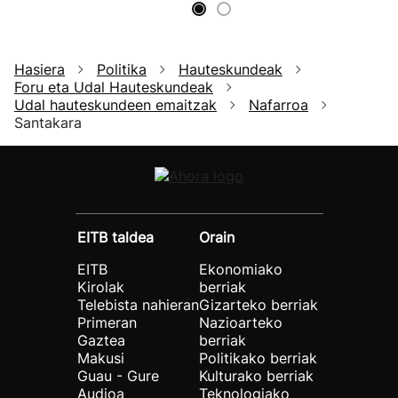
Hasiera
Politika
Hauteskundeak
Foru eta Udal Hauteskundeak
Udal hauteskundeen emaitzak
Nafarroa
Santakara
EITB taldea
Orain
EITB
Ekonomiako
Kirolak
berriak
Telebista nahieran
Gizarteko berriak
Primeran
Nazioarteko
Gaztea
berriak
Makusi
Politikako berriak
Guau - Gure
Kulturako berriak
Audioa
Teknologiako