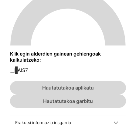
Klik egin alderdien gainean gehiengoak
kalkulatzeko:
AIS
7
Hautatutakoa aplikatu
Hautatutakoa garbitu
Erakutsi informazio irisgarria