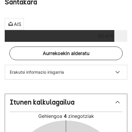
Santakara
AIS
89.41%
Aurrekoekin alderatu
Erakutsi informazio irisgarria
Itunen kalkulagailua
Gehiengoa
4
zinegotziak