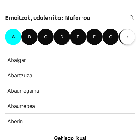
Emaitzak, udalerrika : Nafarroa
A
B
C
D
E
F
G
H
Abaigar
Abartzuza
Abaurregaina
Abaurrepea
Aberin
Gehiago ikusi