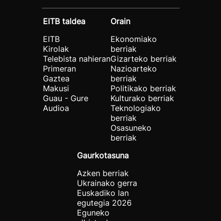
EITB taldea
Orain
EITB
Ekonomiako
Kirolak
berriak
Telebista nahieran
Gizarteko berriak
Primeran
Nazioarteko
Gaztea
berriak
Makusi
Politikako berriak
Guau - Gure
Kulturako berriak
Audioa
Teknologiako
berriak
Osasuneko
berriak
Gaurkotasuna
Azken berriak
Ukrainako gerra
Euskadiko lan
egutegia 2026
Eguneko