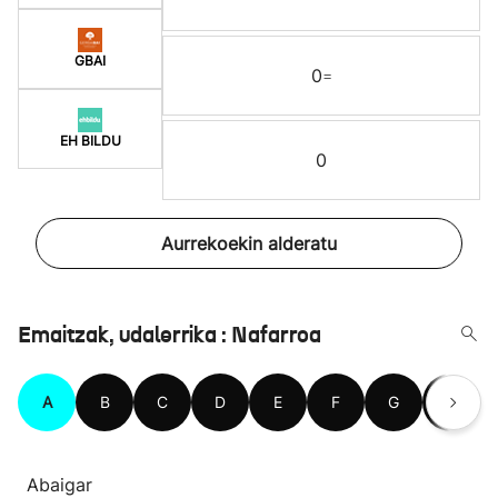
GBAI
0
=
EH BILDU
0
Aurrekoekin alderatu
Emaitzak, udalerrika : Nafarroa
A
B
C
D
E
F
G
H
Abaigar