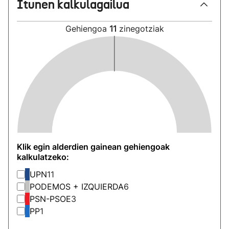
Itunen kalkulagailua
Gehiengoa
11
zinegotziak
Klik egin alderdien gainean gehiengoak
kalkulatzeko:
UPN
11
PODEMOS + IZQUIERDA
6
PSN-PSOE
3
PP
1