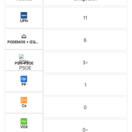
11
UPN
6
PODEMOS + IZQUIERDA
3
=
PSN-PSOE
1
PP
Cs
0
VOX
0
=