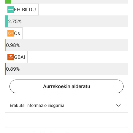
EH BILDU
2.75%
Cs
0.98%
GBAI
0.89%
Aurrekoekin alderatu
Erakutsi informazio irisgarria