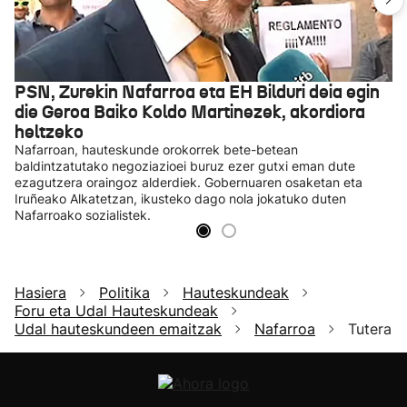
PSN, Zurekin Nafarroa eta EH Bilduri deia egin
die Geroa Baiko Koldo Martinezek, akordiora
heltzeko
Nafarroan, hauteskunde orokorrek bete-betean
baldintzatutako negoziazioei buruz ezer gutxi eman dute
ezagutzera oraingoz alderdiek. Gobernuaren osaketan eta
Iruñeako Alkatetzan, ikusteko dago nola jokatuko duten
Nafarroako sozialistek.
Hasiera
Politika
Hauteskundeak
Foru eta Udal Hauteskundeak
Udal hauteskundeen emaitzak
Nafarroa
Tutera