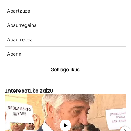
Abartzuza
Abaurregaina
Abaurrepea
Aberin
Gehiago ikusi
Interesatuko zaizu