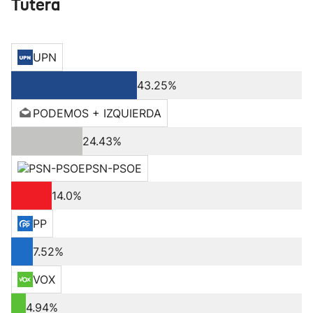
Tutera
UPN
43.25%
PODEMOS + IZQUIERDA
24.43%
PSN-PSOE
14.0%
PP
7.52%
VOX
4.94%