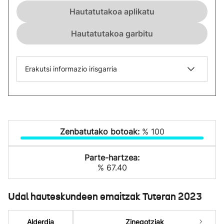
Hautatutakoa aplikatu
Hautatutakoa garbitu
Erakutsi informazio irisgarria
Zenbatutako botoak:
% 100
Parte-hartzea:
% 67.40
Udal hauteskundeen emaitzak Tuteran 2023
Alderdia
Zinegotziak