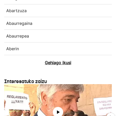
Abartzuza
Abaurregaina
Abaurrepea
Aberin
Gehiago ikusi
Interesatuko zaizu