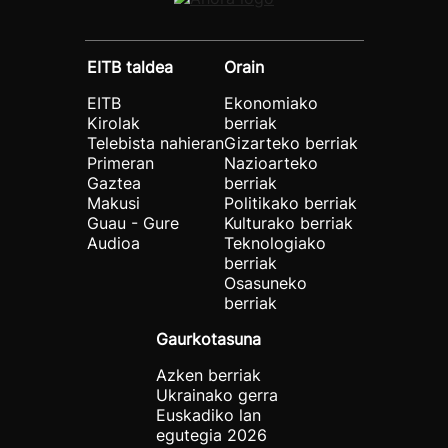
EITB taldea
Orain
EITB
Ekonomiako
Kirolak
berriak
Telebista nahieran
Gizarteko berriak
Primeran
Nazioarteko
Gaztea
berriak
Makusi
Politikako berriak
Guau - Gure
Kulturako berriak
Audioa
Teknologiako
berriak
Osasuneko
berriak
Gaurkotasuna
Azken berriak
Ukrainako gerra
Euskadiko lan
egutegia 2026