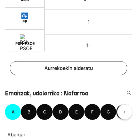
1
PP
PSN-PSOE
1
=
Aurrekoekin alderatu
Emaitzak, udalerrika : Nafarroa
A
B
C
D
E
F
G
H
Abaigar