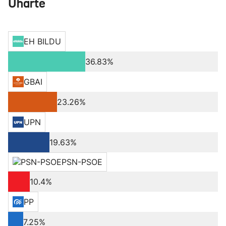
Uharte
EH BILDU
36.83%
GBAI
23.26%
UPN
19.63%
PSN-PSOE
10.4%
PP
7.25%