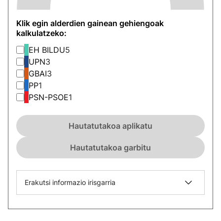
Klik egin alderdien gainean gehiengoak
kalkulatzeko:
EH BILDU
5
UPN
3
GBAI
3
PP
1
PSN-PSOE
1
Hautatutakoa aplikatu
Hautatutakoa garbitu
Erakutsi informazio irisgarria