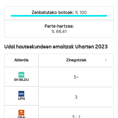
Zenbatutako botoak:
% 100
Parte-hartzea:
% 66.41
Udal hauteskundeen emaitzak Uharten 2023
Alderdia
Zinegotziak
5
=
EH BILDU
3
UPN
3
2
GBAI