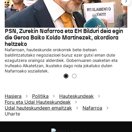
PSN, Zurekin Nafarroa eta EH Bilduri deia egin
die Geroa Baiko Koldo Martinezek, akordiora
heltzeko
Nafarroan, hauteskunde orokorrek bete-betean
baldintzatutako negoziazioei buruz ezer gutxi eman dute
ezagutzera oraingoz alderdiek. Gobernuaren osaketan eta
Iruñeako Alkatetzan, ikusteko dago nola jokatuko duten
Nafarroako sozialistek.
Hasiera
Politika
Hauteskundeak
Foru eta Udal Hauteskundeak
Udal hauteskundeen emaitzak
Nafarroa
Uharte