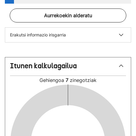
Aurrekoekin alderatu
Erakutsi informazio irisgarria
Itunen kalkulagailua
Gehiengoa
7
zinegotziak