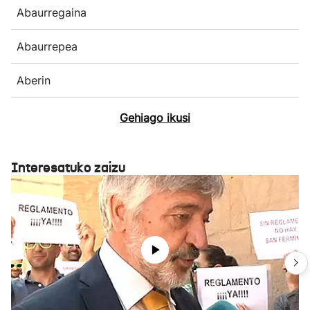
Abaurregaina
Abaurrepea
Aberin
Gehiago ikusi
Interesatuko zaizu