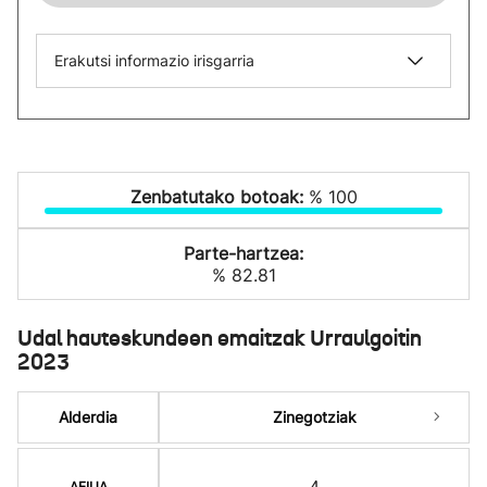
Erakutsi informazio irisgarria
Zenbatutako botoak:
% 100
Parte-hartzea:
% 82.81
Udal hauteskundeen emaitzak Urraulgoitin
2023
Alderdia
Zinegotziak
4
AEIUA