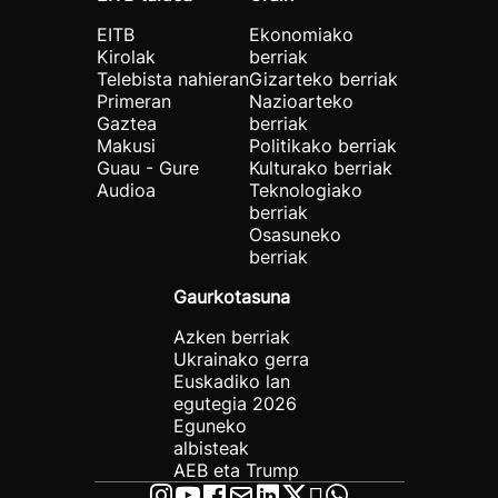
EITB
Ekonomiako
Kirolak
berriak
Telebista nahieran
Gizarteko berriak
Primeran
Nazioarteko
Gaztea
berriak
Makusi
Politikako berriak
Guau - Gure
Kulturako berriak
Audioa
Teknologiako
berriak
Osasuneko
berriak
Gaurkotasuna
Azken berriak
Ukrainako gerra
Euskadiko lan
egutegia 2026
Eguneko
albisteak
AEB eta Trump