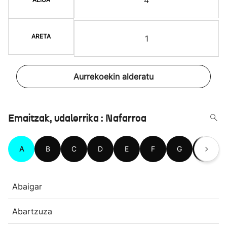
ARETA
1
Aurrekoekin alderatu
Emaitzak, udalerrika : Nafarroa
A
B
C
D
E
F
G
H
Abaigar
Abartzuza