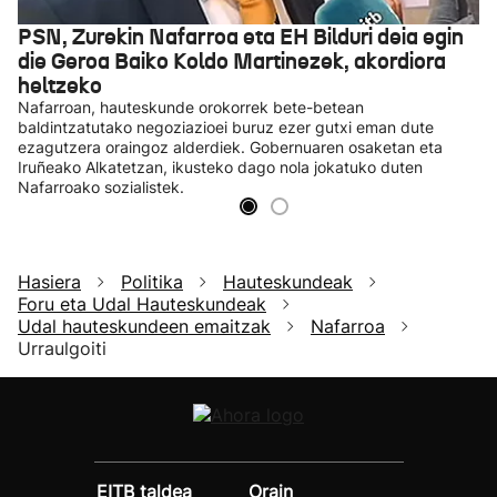
PSN, Zurekin Nafarroa eta EH Bilduri deia egin
die Geroa Baiko Koldo Martinezek, akordiora
heltzeko
Nafarroan, hauteskunde orokorrek bete-betean
baldintzatutako negoziazioei buruz ezer gutxi eman dute
ezagutzera oraingoz alderdiek. Gobernuaren osaketan eta
Iruñeako Alkatetzan, ikusteko dago nola jokatuko duten
Nafarroako sozialistek.
Hasiera
Politika
Hauteskundeak
Foru eta Udal Hauteskundeak
Udal hauteskundeen emaitzak
Nafarroa
Urraulgoiti
EITB taldea
Orain