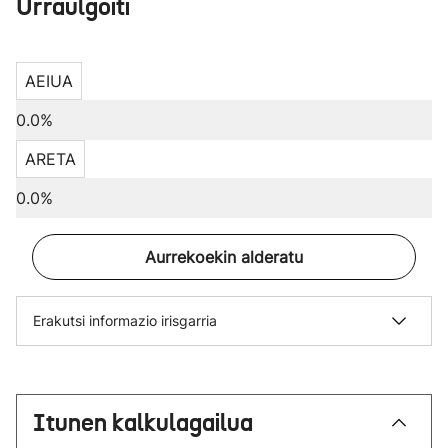
Urraulgoiti
AEIUA
0.0%
ARETA
0.0%
Aurrekoekin alderatu
Erakutsi informazio irisgarria
Itunen kalkulagailua