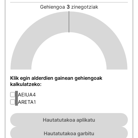
Gehiengoa
3
zinegotziak
Klik egin alderdien gainean gehiengoak
kalkulatzeko:
AEIUA
4
ARETA
1
Hautatutakoa aplikatu
Hautatutakoa garbitu