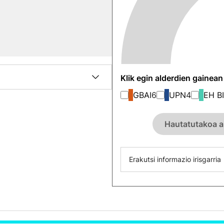
Klik egin alderdien gainea
GBAI
6
UPN
4
EH B
Hautatutakoa a
Erakutsi informazio irisgarria