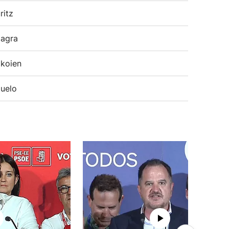
ritz
agra
koien
uelo