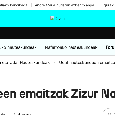
|
|
tiako kanoikada
Andre Maria Zuriaren azken txanpa
Egurald
tura
Ikusmiran
Egural
Osasuna
Teknologia
Eko hauteskundeak
Nafarroako hauteskundeak
Foru
u eta Udal Hauteskundeak
Udal hauteskundeen emaitz
een emaitzak Zizur N
aia
Nafarroa