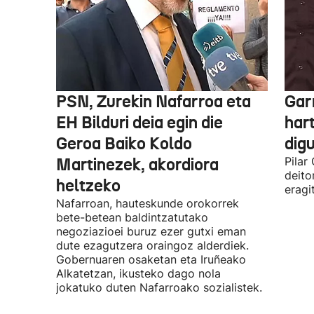
PSN, Zurekin Nafarroa eta
Garr
EH Bilduri deia egin die
hart
Geroa Baiko Koldo
digu
Martinezek, akordiora
Pilar
deito
heltzeko
eragi
Nafarroan, hauteskunde orokorrek
bete-betean baldintzatutako
negoziazioei buruz ezer gutxi eman
dute ezagutzera oraingoz alderdiek.
Gobernuaren osaketan eta Iruñeako
Alkatetzan, ikusteko dago nola
jokatuko duten Nafarroako sozialistek.