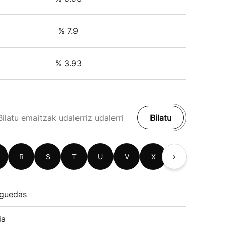
% 7.9
% 3.93
Bilatu
R
S
T
U
V
X
Z
guedas
ia