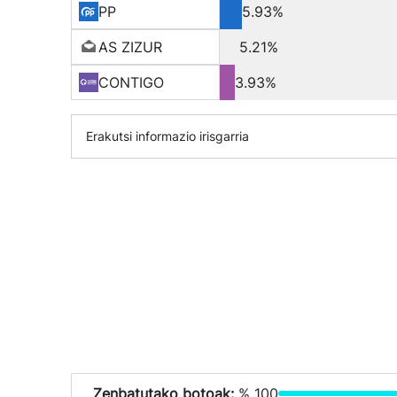
PP
5.93%
AS ZIZUR
5.21%
CONTIGO
3.93%
Erakutsi informazio irisgarria
Zenbatutako botoak:
% 100