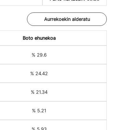
Aurrekoekin alderatu
Boto ehunekoa
% 29.6
% 24.42
% 21.34
% 5.21
% 5.93