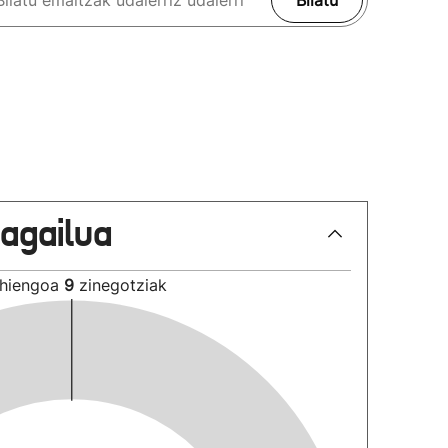
Bilatu
lagailua
hiengoa
9
zinegotziak