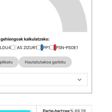
n gehiengoak kalkulatzeko:
ILDU
4
AS ZIZUR
1
PP
1
PSN-PSOE
1
plikatu
Hautatutakoa garbitu
Parte-hartzea:
% 69.28