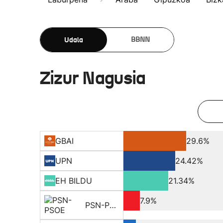
Udala
BBNN
Zizur Nagusia
GBAI
29.6%
UPN
24.42%
EH BILDU
21.34%
7.9%
PSN-PSOE