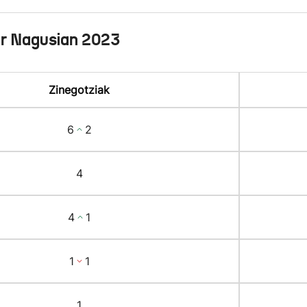
ur Nagusian 2023
Zinegotziak
6
2
4
4
1
1
1
1