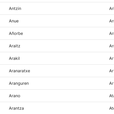
Antzin
Ar
Anue
Ar
Añorbe
Ar
Araitz
Ar
Arakil
Ar
Aranaratxe
Ar
Aranguren
Ar
Arano
At
Arantza
At