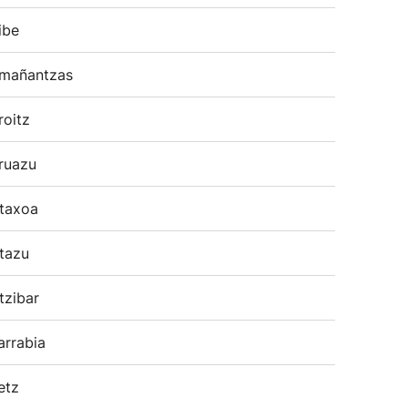
ibe
mañantzas
roitz
ruazu
taxoa
tazu
tzibar
arrabia
etz