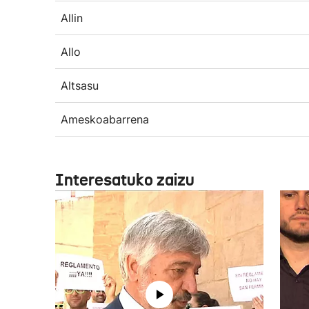
Allin
Allo
Altsasu
Ameskoabarrena
Interesatuko zaizu