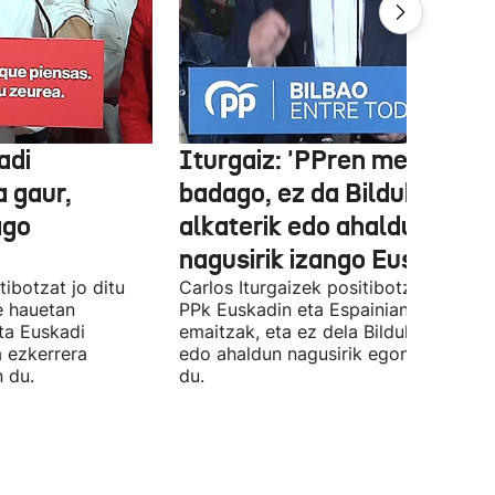
adi
Iturgaiz: 'PPren menpe
a gaur,
badago, ez da Bilduko
ago
alkaterik edo ahaldun
nagusirik izango Euskadin'
ibotzat jo ditu
Carlos Iturgaizek positibotzat jo ditu
 hauetan
PPk Euskadin eta Espainian lortutako
ta Euskadi
emaitzak, eta ez dela Bilduko alkateri
a ezkerrera
edo ahaldun nagusirik egongo ziurtat
 du.
du.