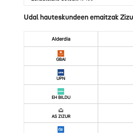
Udal hauteskundeen emaitzak Ziz
Alderdia
GBAI
UPN
EH BILDU
AS ZIZUR