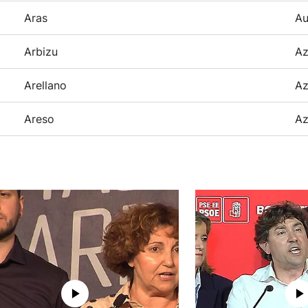
Aras
Au
Arbizu
Az
Arellano
Az
Areso
Az