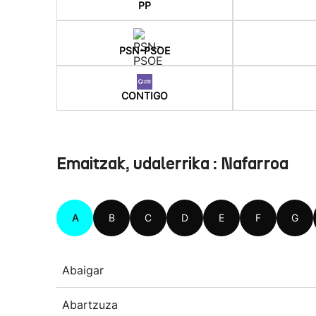
PP
PSN-PSOE
CONTIGO
Emaitzak, udalerrika : Nafarroa
A
B
C
D
E
F
G
Abaigar
Abartzuza