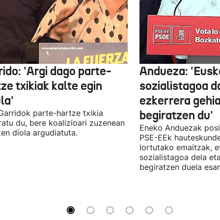
ido: 'Argi dago parte-
Andueza: 'Eusk
ze txikiak kalte egin
sozialistagoa d
la'
ezkerrera gehi
 Garridok parte-hartze txikia
begiratzen du'
ratu du, bere koalizioari zuzenean
Eneko Anduezak posit
ten diola argudiatuta.
PSE-EEk hauteskunde
lortutako emaitzak, e
sozialistagoa dela et
begiratzen duela esan