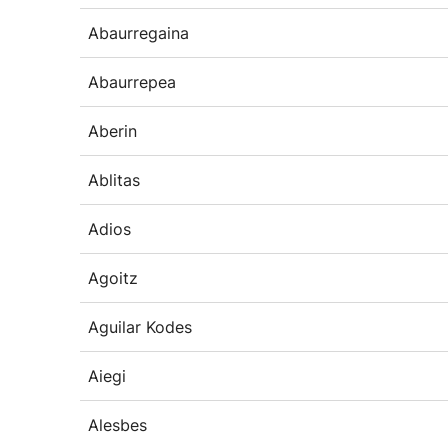
Abaurregaina
Abaurrepea
Aberin
Ablitas
Adios
Agoitz
Aguilar Kodes
Aiegi
Alesbes