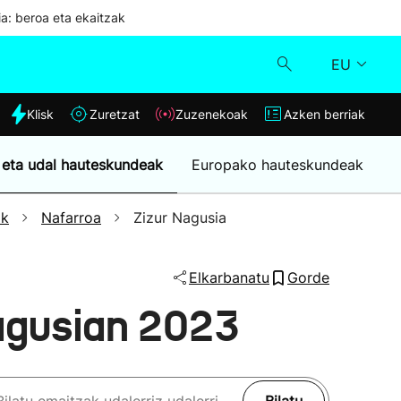
ia: beroa eta ekaitzak
EU
dia
Klisk
Zuretzat
Zuzenekoak
Azken berriak
Klisk
 eta udal hauteskundeak
Europako hauteskundeak
Zuzenekoak
ak
Nafarroa
Zizur Nagusia
Zuretzat
Elkarbanatu
Gorde
Azken berriak
agusian 2023