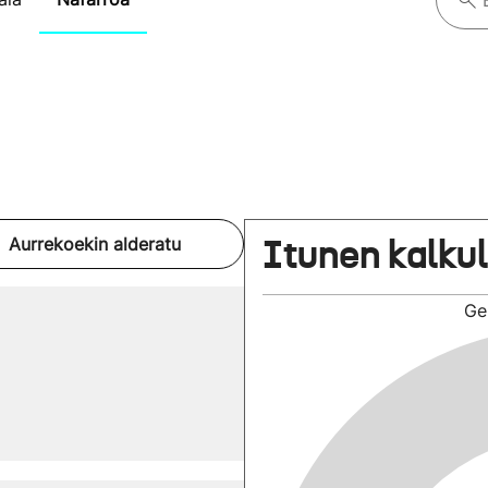
Itunen kalku
Aurrekoekin alderatu
Ge