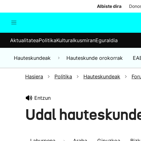
Albiste dira
Donos
Aktualitatea
Politika
Kul
Aktualitatea
Politika
Kultura
Ikusmiran
Eguraldia
Gizartea
Hauteskundeak
Ekonomia
Hauteskundeak
Hauteskunde orokorrak
EA
Munduko albisteak
Hasiera
Politika
Hauteskundeak
For
Entzun
Udal hauteskund
Laburpena
Araba
Gipuzkoa
Bizk