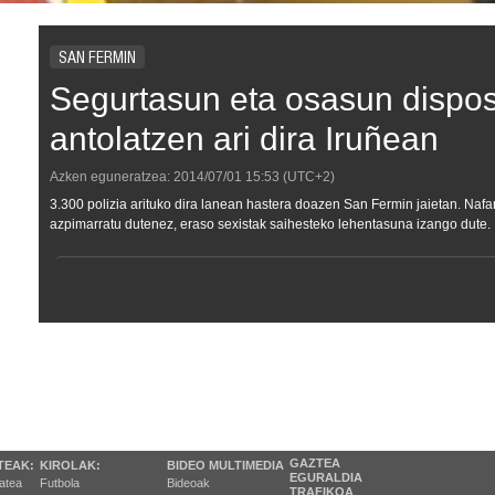
SAN FERMIN
Segurtasun eta osasun dispos
antolatzen ari dira Iruñean
Azken eguneratzea:
2014/07/01
15:53
(UTC+2)
3.300 polizia arituko dira lanean hastera doazen San Fermin jaietan. Na
azpimarratu dutenez, eraso sexistak saihesteko lehentasuna izango dute.
GAZTEA
TEAK:
KIROLAK:
BIDEO MULTIMEDIA
EGURALDIA
tatea
Futbola
Bideoak
TRAFIKOA