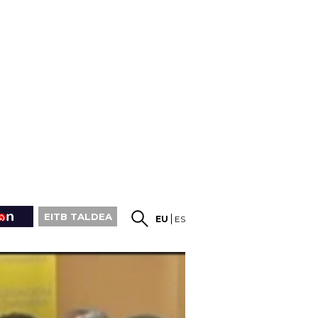
EITB TALDEA
EU
ES