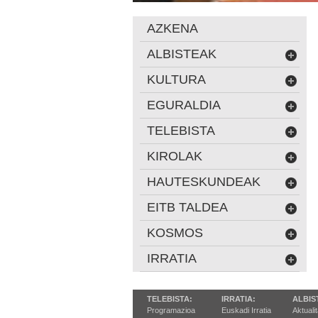
AZKENA
ALBISTEAK
KULTURA
EGURALDIA
TELEBISTA
KIROLAK
HAUTESKUNDEAK
EITB TALDEA
KOSMOS
IRRATIA
TELEBISTA:
IRRATIA:
ALBIS
Programazioa
Euskadi Irratia
Aktuali