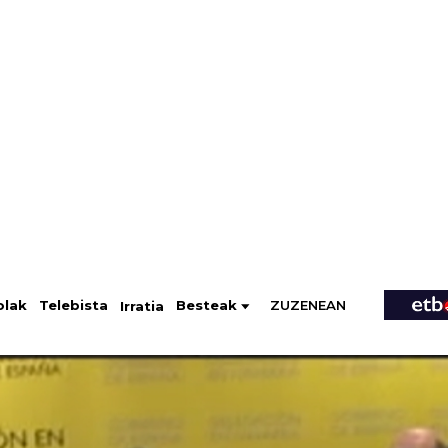
ZUZENEAN
Telebista
Besteak
olak
Irratia