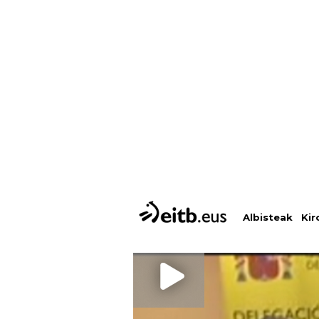
Albisteak
Kir