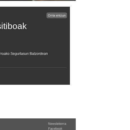
Orria entzun
itiboak
farroako Segurtasun Batzordean
Newsletterra
Facebook