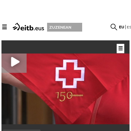
☰
EU
E
ZUZENEAN
☰