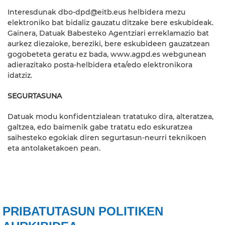
Interesdunak dbo-dpd@eitb.eus helbidera mezu
elektroniko bat bidaliz gauzatu ditzake bere eskubideak.
Gainera, Datuak Babesteko Agentziari erreklamazio bat
aurkez diezaioke, bereziki, bere eskubideen gauzatzean
gogobeteta geratu ez bada, www.agpd.es webgunean
adierazitako posta-helbidera eta/edo elektronikora
idatziz.
SEGURTASUNA
Datuak modu konfidentzialean tratatuko dira, alteratzea,
galtzea, edo baimenik gabe tratatu edo eskuratzea
saihesteko egokiak diren segurtasun-neurri teknikoen
eta antolaketakoen pean.
PRIBATUTASUN POLITIKEN