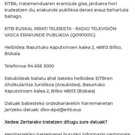
EITBk, tratamenduaren erantzule gisa, jarduera hori
kudeatzen du, erakunde publikoa denez arauz behartuta
baitago.
EITB-EUSKAL IRRATI TELEBISTA - RADIO TELEVISIÓN
VASCA ERAKUNDE PUBLIKOA (Q0191001G)
Helbidea: Basurtuko Kaputxinoen kalea 2, 48913 Bilbo,
Bizkaia
Telefonoa: 94 656 3000
Eskubideak baliatu ahal izateko helbidea: EITBren
Aholkularitza Juridikoa (Araubidea), Basurtuko
Kaputxinoen kalea 2, Bilbo 48013 (Bizkaia)
Datuak babesteko ordezkariarekin harremanetan
jartzeko datuak: dbo-dpd@eitb.eus
Xedea: Zertarako tratatzen ditugu zure datuak?
Herritarrekiko harremanei buruzko informazio pertsonala