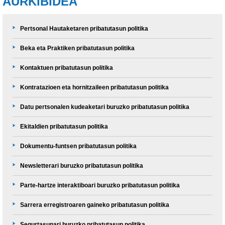
AURKIBIDEA
Pertsonal Hautaketaren pribatutasun politika
Beka eta Praktiken pribatutasun politika
Kontaktuen pribatutasun politika
Kontratazioen eta hornitzaileen pribatutasun politika
Datu pertsonalen kudeaketari buruzko pribatutasun politika
Ekitaldien pribatutasun politika
Dokumentu-funtsen pribatutasun politika
Newsletterari buruzko pribatutasun politika
Parte-hartze interaktiboari buruzko pribatutasun politika
Sarrera erregistroaren gaineko pribatutasun politika
Segurtasunari buruzko pribatutasun politika