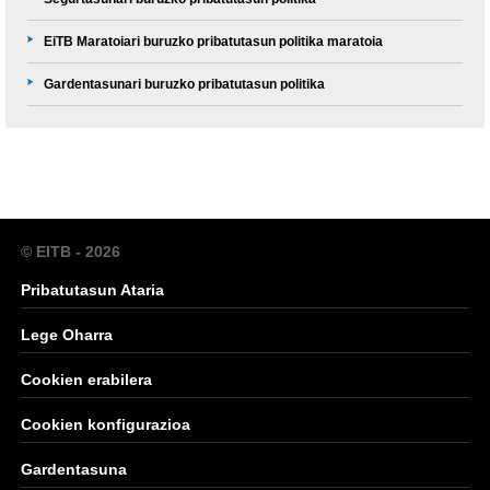
E
i
TB
Maratoiari buruzko pribatutasun politika maratoia
Gardentasunari buruzko pribatutasun politika
© EITB - 2026
Pribatutasun Ataria
Lege Oharra
Cookien erabilera
Cookien konfigurazioa
Gardentasuna