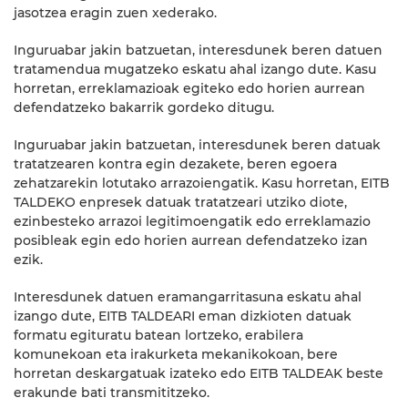
jasotzea eragin zuen xederako.
Inguruabar jakin batzuetan, interesdunek beren datuen
tratamendua mugatzeko eskatu ahal izango dute. Kasu
horretan, erreklamazioak egiteko edo horien aurrean
defendatzeko bakarrik gordeko ditugu.
Inguruabar jakin batzuetan, interesdunek beren datuak
tratatzearen kontra egin dezakete, beren egoera
zehatzarekin lotutako arrazoiengatik. Kasu horretan, EITB
TALDEKO enpresek datuak tratatzeari utziko diote,
ezinbesteko arrazoi legitimoengatik edo erreklamazio
posibleak egin edo horien aurrean defendatzeko izan
ezik.
Interesdunek datuen eramangarritasuna eskatu ahal
izango dute, EITB TALDEARI eman dizkioten datuak
formatu egituratu batean lortzeko, erabilera
komunekoan eta irakurketa mekanikokoan, bere
horretan deskargatuak izateko edo EITB TALDEAK beste
erakunde bati transmititzeko.