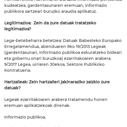
kudeatzea, gardentasunaren eremuan, informazio
publikora sartzeari buruzko araudia aplikatuz.
Legitimazioa: Zein da zure datuak tratatzeko
legitimazioa?
Lege-betebeharra betetzea: Datuak Babesteko Europako
Erregelamendua, abenduaren 9ko 19/2013 Legeak
(gardentasunari, informazio publikoa eskuratzeko bideari
eta gobernu onari buruzkoa) ezarritakoaren arabera.
9/2017 Legea, urriaren 30ekoa, Sektore Publikoko
Kontratuena.
Hartzaileak: Zein hartzaileri jakinaraziko zaizkio zure
datuak?
Legeak ezarritakoaren arabera tratamendu honen
eremuan aplikatzekoak direnak.
Informazio publikoa.