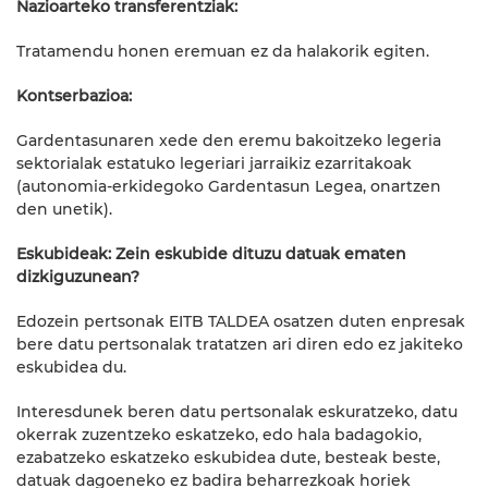
Nazioarteko transferentziak:
Tratamendu honen eremuan ez da halakorik egiten.
Kontserbazioa:
Gardentasunaren xede den eremu bakoitzeko legeria
sektorialak estatuko legeriari jarraikiz ezarritakoak
(autonomia-erkidegoko Gardentasun Legea, onartzen
den unetik).
Eskubideak: Zein eskubide dituzu datuak ematen
dizkiguzunean?
Edozein pertsonak EITB TALDEA osatzen duten enpresak
bere datu pertsonalak tratatzen ari diren edo ez jakiteko
eskubidea du.
Interesdunek beren datu pertsonalak eskuratzeko, datu
okerrak zuzentzeko eskatzeko, edo hala badagokio,
ezabatzeko eskatzeko eskubidea dute, besteak beste,
datuak dagoeneko ez badira beharrezkoak horiek