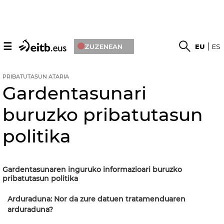
☰
ZUZENEAN
EU
ES
PRIBATUTASUN ATARIA
Gardentasunari
buruzko pribatutasun
politika
Gardentasunaren inguruko informazioari buruzko
pribatutasun politika
Arduraduna: Nor da zure datuen tratamenduaren
arduraduna?