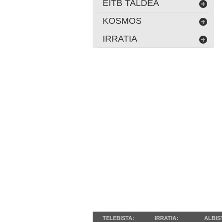
EITB TALDEA
KOSMOS
IRRATIA
TELEBISTA:
IRRATIA:
ALBIS