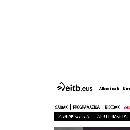
Albisteak
Kir
SAIOAK
PROGRAMAZIOA
BIDEOAK
IZARRAK KALEAN
WEB LEHIAKETA