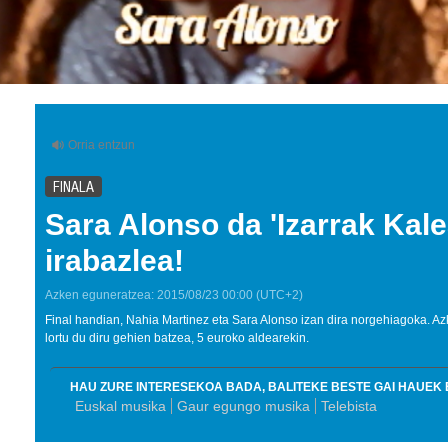
FINALA
Sara Alonso da 'Izarrak Kal
irabazlea!
Azken eguneratzea:
2015/08/23
00:00
(UTC+2)
Final handian, Nahia Martinez eta Sara Alonso izan dira norgehiagoka. Az
lortu du diru gehien batzea, 5 euroko aldearekin.
HAU ZURE INTERESEKOA BADA, BALITEKE BESTE GAI HAUEK E
Euskal musika
Gaur egungo musika
Telebista