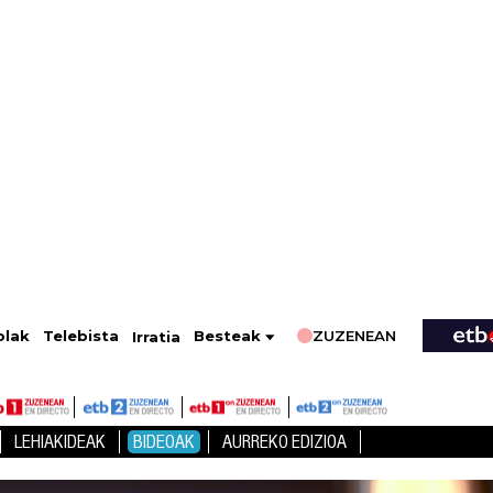
ZUZENEAN
Telebista
Besteak
olak
Irratia
LEHIAKIDEAK
BIDEOAK
AURREKO EDIZIOA