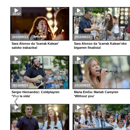
10:57
03:26
2015/08/23
2015/08/23
Sara Alonso da 'Izarrak Kalean'
Sara Alonso da 'Izarrak Kalean'eko
saioko irabazlea!
bigarren finalista!
02:36
02:14
2015/08/23
2015/08/23
Sergio Hernandez: Coldplayren
Maria Ereña: Mariah Careyren
'Viva la vida'
'Without you'
02:42
02:20