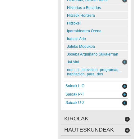
Herri txiki, Infernu Handi
Historias a Bocados
Hitzetik Hortzera
Hitzokei
Iparraldearen Orena
Irabazi Arte
Jateko Modukoa
Joseba Arguiñano Sukalerrian
Jai Alai
nom_cl_television_programas_
habitacion_para_dos
Saioak L-O
Saioak P-T
Saioak U-Z
KIROLAK
HAUTESKUNDEAK