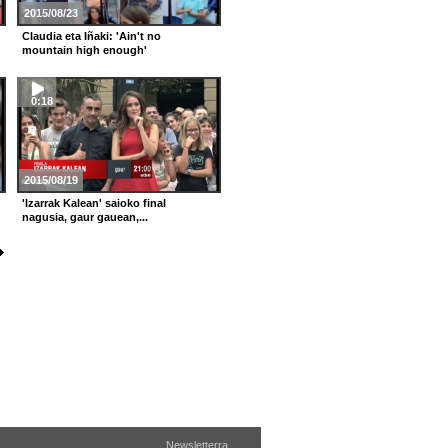
2015/08/23
2015/08/16
Claudia eta Iñaki: 'Ain't no
Mikel Toledo: Bastilleren 'Pompeii'
mountain high enough'
0:18
2:39
2015/08/19
2015/08/09
'Izarrak Kalean' saioko final
Eider Garcia: La Oreja de Van Gogh-
nagusia, gaur gauean,...
en 'La niña que...
7
8
9
10
11
12
13
14
Newsletterra