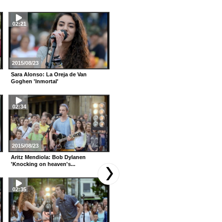
02:21
00:58
2015/08/23
2015/08/16
Sara Alonso: La Oreja de Van
Sara Alonso da Zarauzko saioko
Goghen 'Inmortal'
irabazlea!
02:34
02:46
2015/08/23
2015/08/16
Aritz Mendiola: Bob Dylanen
Sofia eta Nuria: Bruno Marsen
'Knocking on heaven's...
'Talking to the Moon'
02:35
02:31