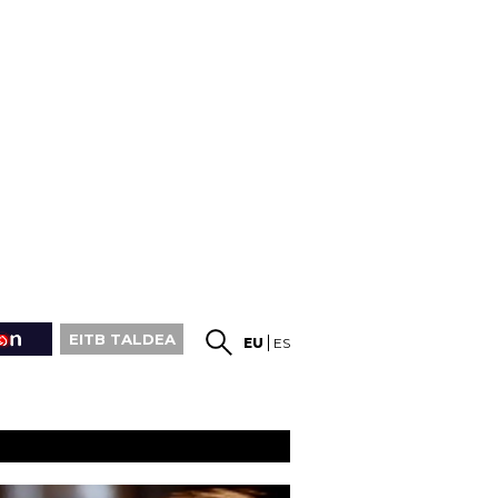
EITB TALDEA
EU
ES