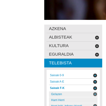
AZKENA
ALBISTEAK
KULTURA
EGURALDIA
TELEBISTA
Saioak 0-9
Saioak A-E
Saioak F-K
Go!azen
Harri Herri