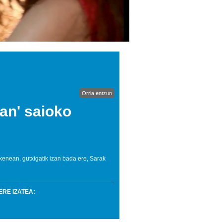
Orria entzun
ean' saioko
kenean, gutxigatik izan bada ere, Sarak
RE IZATEA: