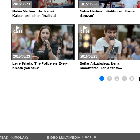
2015/08/23
2015/08/23
Nahia Martinez da 'Izarrak
Nahia Martinez: Gatiburen 'Euritan
Kalean'eko lehen finalista!
dantzan'
02:38
03:16
2015/08/23
2015/08/23
Leire Tejada: The Policeren 'Every
Beñat Arizabaleta: Nena
breath you take'
Daconteren 'Tenía tanto...
1
2
3
4
5
GAZTEA
TEAK:
KIROLAK:
BIDEO MULTIMEDIA