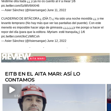
Vestirme otra liada ¿¿ y ya no os cuento al ir a mear 1/6
pic.twitter.com/Sz98V6KKH6
— Asier Sánchez (@Asiersangar)
June 11, 2022
CUADERNO DE BITÁCORA ¿ (DÍA 7) ¿ Ha sido una noche movidita ¿¿ y me
levanto temprano (No hay más que ver las pantallas del puente). Con este
meneito es imposible hacer algo de gimnasia ¿¿¿¿¿¿y me pongo a hacer el
repor del día (para que la editora -Myriam- esté tranquila¿) 1/6
pic.twitter.com/c9oCzW6Coh
— Asier Sánchez (@Asiersangar)
June 12, 2022
CUADERNO DE BITÁCORA (DÍA 8) ¿ Ya llevo más de una semana a bordo y la
verdad es que me siento como ¿ en el ¿, aunque mis piernas hablan por sí solas
(golpes en todas las esquinas, aprieto bien el abdomen para el equilibrio y sigo
sin acostumbrarme al centrifugado ¿ en 1/6
pic.twitter.com/QWchrp4H8a
— Asier Sánchez (@Asiersangar)
June 13, 2022
EITB EN EL AITA MARI: ASÍ LO
CUADERNO DE BITÁCORA ¿ (DÍA 9 - PRIMER RESCATE)
CONTAMOS
Ya lo veían venir y llegó 4:30 de la mañana, todos arriba. Llega el aviso ¿¿ y
todos a nuestros puestos. Ponernos el traje de rescate ¿ y comer e ir al ¿ (El capi
¿ nos lo dijo con claridad haced todo lo que podáis porque 1/8
pic.twitter.com/BrJCfblj3p
0:52
— Asier Sánchez (@Asiersangar)
June 17, 2022
CUADERNO DE BITÁCORA ¿ (DÍA 10 - 2° Y 3° RESCATE) Sin apenas dormir ¿
04.30 de la mañana suena el timbre ¿¿ Sí, otro aviso. Nos preparamos para un