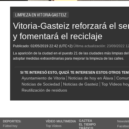
LIMPIEZA EN VITORIA-GASTEIZ
Vitoria-Gasteiz reforzará el se
y fomentará el reciclaje
Publicado:
02/05/2019
22:42
(UTC+2)
Última actualización:
23/09/2022
1
La aparición de la ciudad en el puesto 21 de las ciudades más limpias del 
adoptar medidas extraordinarias para mejorar la limpieza de las calles.
SI TE INTERESÓ ESTO, QUIZÁ TE INTERESEN ESTOS OTROS TE
Ayuntamiento de Vitoria
Noticias de hoy en Álava
Comun
Noticias de Sociedad
Noticias de Gasteiz
Top Vídeos ho
Reutilización de residuos
GAZTEA
DEPORTES:
VÍDEO MULTIMEDIA
Newslet
EL TIEMPO
Fútbol hoy
Top Vídeos
Facebo
TRÁFICO