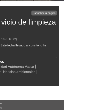
Escuchar la página
rvicio de limpieza
2:16
(UTC+2)
Estado, ha llevado al consitorio ha
MAS
idad Autónoma Vasca
y
Noticias ambientales
ter
ok