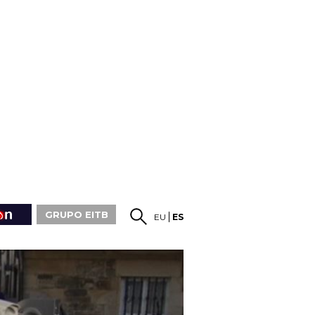
GRUPO EITB
EU
ES