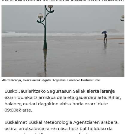
Alerta laranja, ekaitz arriskuagatik. Argazkia: Lorentxo Portularrume
Eusko Jaurlaritzako Segurtasun Sailak
alerta laranja
ezarri du ekaitz arriskua dela eta gauerdira arte. Bihar,
halaber, euriari dagokion abisu horia ezarri dute
09:00ak arte.
Euskalmet Euskal Meteorologia Agentziaren arabera,
ostiral arratsaldean aire masa hotz bat helduko da