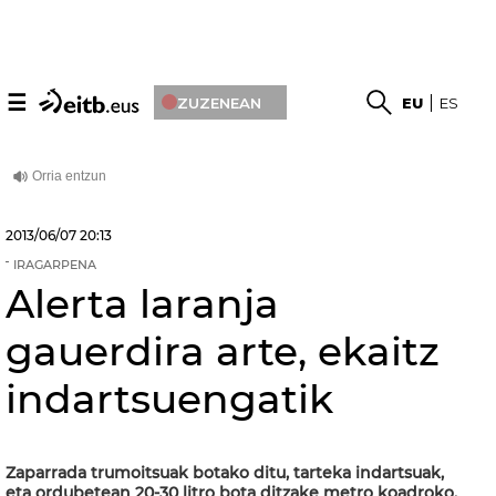
☰
ZUZENEAN
EU
ES
2013/06/07
20:13
IRAGARPENA
Alerta laranja
gauerdira arte, ekaitz
indartsuengatik
Zaparrada trumoitsuak botako ditu, tarteka indartsuak,
eta ordubetean 20-30 litro bota ditzake metro koadroko.