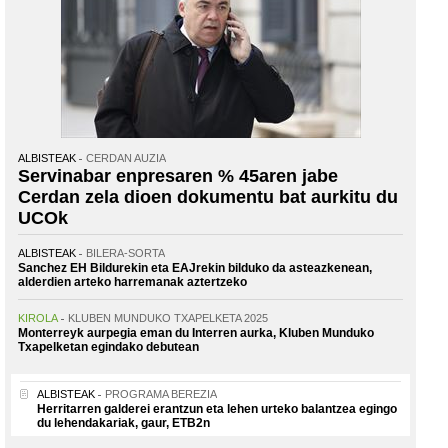
ALBISTEAK
CERDAN AUZIA
Servinabar enpresaren % 45aren jabe
Cerdan zela dioen dokumentu bat aurkitu du
UCOk
ALBISTEAK
BILERA-SORTA
Sanchez EH Bildurekin eta EAJrekin bilduko da asteazkenean,
alderdien arteko harremanak aztertzeko
KIROLA
KLUBEN MUNDUKO TXAPELKETA 2025
Monterreyk aurpegia eman du Interren aurka, Kluben Munduko
Txapelketan egindako debutean
ALBISTEAK
PROGRAMA BEREZIA
Herritarren galderei erantzun eta lehen urteko balantzea egingo
du lehendakariak, gaur, ETB2n