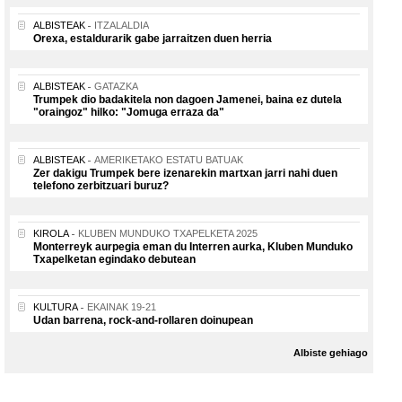
ALBISTEAK
ITZALALDIA
Orexa, estaldurarik gabe jarraitzen duen herria
ALBISTEAK
GATAZKA
Trumpek dio badakitela non dagoen Jamenei, baina ez dutela
"oraingoz" hilko: "Jomuga erraza da"
ALBISTEAK
AMERIKETAKO ESTATU BATUAK
Zer dakigu Trumpek bere izenarekin martxan jarri nahi duen
telefono zerbitzuari buruz?
KIROLA
KLUBEN MUNDUKO TXAPELKETA 2025
Monterreyk aurpegia eman du Interren aurka, Kluben Munduko
Txapelketan egindako debutean
KULTURA
EKAINAK 19-21
Udan barrena, rock-and-rollaren doinupean
Albiste gehiago