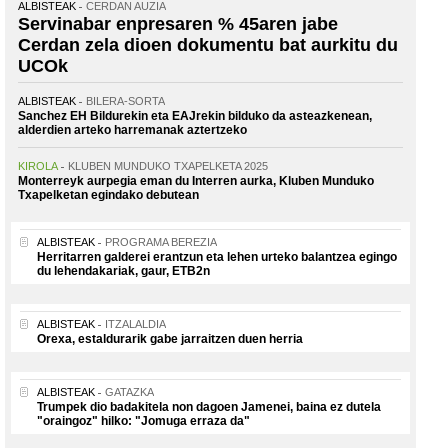
ALBISTEAK
CERDAN AUZIA
Servinabar enpresaren % 45aren jabe
Cerdan zela dioen dokumentu bat aurkitu du
UCOk
ALBISTEAK
BILERA-SORTA
Sanchez EH Bildurekin eta EAJrekin bilduko da asteazkenean,
alderdien arteko harremanak aztertzeko
KIROLA
KLUBEN MUNDUKO TXAPELKETA 2025
Monterreyk aurpegia eman du Interren aurka, Kluben Munduko
Txapelketan egindako debutean
ALBISTEAK
PROGRAMA BEREZIA
Herritarren galderei erantzun eta lehen urteko balantzea egingo
du lehendakariak, gaur, ETB2n
ALBISTEAK
ITZALALDIA
Orexa, estaldurarik gabe jarraitzen duen herria
ALBISTEAK
GATAZKA
Trumpek dio badakitela non dagoen Jamenei, baina ez dutela
"oraingoz" hilko: "Jomuga erraza da"