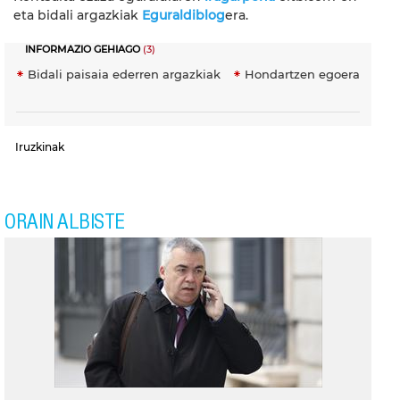
eta bidali argazkiak
Eguraldiblog
era.
INFORMAZIO GEHIAGO
(3)
Bidali paisaia ederren argazkiak
Hondartzen egoera
Iruzkinak
ORAIN ALBISTE