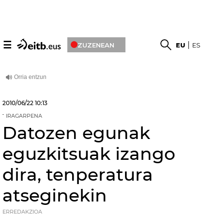
☰
ZUZENEAN
EU
ES
2010/06/22
10:13
IRAGARPENA
Datozen egunak
eguzkitsuak izango
dira, tenperatura
atseginekin
ERREDAKZIOA