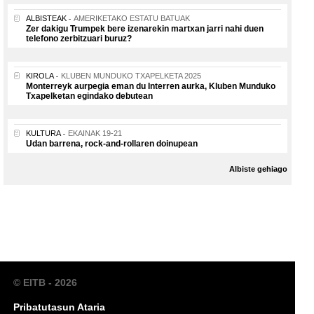
ALBISTEAK
AMERIKETAKO ESTATU BATUAK
Zer dakigu Trumpek bere izenarekin martxan jarri nahi duen
telefono zerbitzuari buruz?
KIROLA
KLUBEN MUNDUKO TXAPELKETA 2025
Monterreyk aurpegia eman du Interren aurka, Kluben Munduko
Txapelketan egindako debutean
KULTURA
EKAINAK 19-21
Udan barrena, rock-and-rollaren doinupean
Albiste gehiago
© EITB - 2026
Pribatutasun Ataria