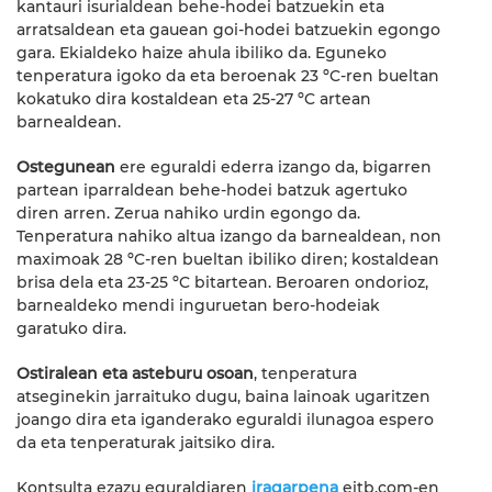
kantauri isurialdean behe-hodei batzuekin eta
arratsaldean eta gauean goi-hodei batzuekin egongo
gara. Ekialdeko haize ahula ibiliko da. Eguneko
tenperatura igoko da eta beroenak 23 ºC-ren bueltan
kokatuko dira kostaldean eta 25-27 ºC artean
barnealdean.
Ostegunean
ere eguraldi ederra izango da, bigarren
partean iparraldean behe-hodei batzuk agertuko
diren arren. Zerua nahiko urdin egongo da.
Tenperatura nahiko altua izango da barnealdean, non
maximoak 28 ºC-ren bueltan ibiliko diren; kostaldean
brisa dela eta 23-25 ºC bitartean. Beroaren ondorioz,
barnealdeko mendi inguruetan bero-hodeiak
garatuko dira.
Ostiralean eta asteburu osoan
, tenperatura
atseginekin jarraituko dugu, baina lainoak ugaritzen
joango dira eta iganderako eguraldi ilunagoa espero
da eta tenperaturak jaitsiko dira.
Kontsulta ezazu eguraldiaren
iragarpena
eitb.com-en