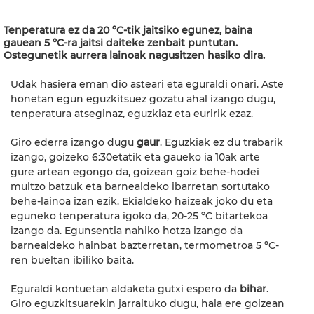
Tenperatura ez da 20 ºC-tik jaitsiko egunez, baina
gauean 5 ºC-ra jaitsi daiteke zenbait puntutan.
Ostegunetik aurrera lainoak nagusitzen hasiko dira.
Udak hasiera eman dio asteari eta eguraldi onari. Aste
honetan egun eguzkitsuez gozatu ahal izango dugu,
tenperatura atseginaz, eguzkiaz eta euririk ezaz.
Giro ederra izango dugu
gaur
. Eguzkiak ez du trabarik
izango, goizeko 6:30etatik eta gaueko ia 10ak arte
gure artean egongo da, goizean goiz behe-hodei
multzo batzuk eta barnealdeko ibarretan sortutako
behe-lainoa izan ezik. Ekialdeko haizeak joko du eta
eguneko tenperatura igoko da, 20-25 ºC bitartekoa
izango da. Egunsentia nahiko hotza izango da
barnealdeko hainbat bazterretan, termometroa 5 ºC-
ren bueltan ibiliko baita.
Eguraldi kontuetan aldaketa gutxi espero da
bihar
.
Giro eguzkitsuarekin jarraituko dugu, hala ere goizean