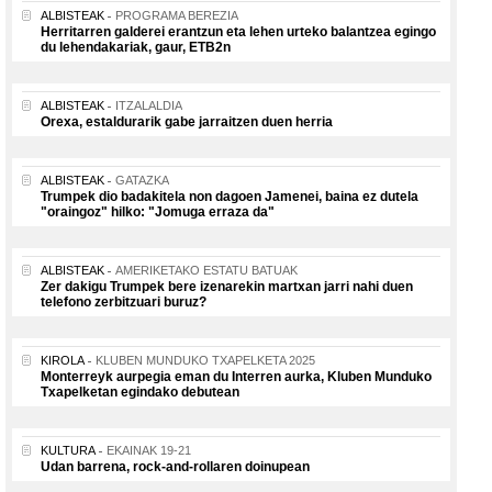
ALBISTEAK
PROGRAMA BEREZIA
Herritarren galderei erantzun eta lehen urteko balantzea egingo
du lehendakariak, gaur, ETB2n
ALBISTEAK
ITZALALDIA
Orexa, estaldurarik gabe jarraitzen duen herria
ALBISTEAK
GATAZKA
Trumpek dio badakitela non dagoen Jamenei, baina ez dutela
"oraingoz" hilko: "Jomuga erraza da"
ALBISTEAK
AMERIKETAKO ESTATU BATUAK
Zer dakigu Trumpek bere izenarekin martxan jarri nahi duen
telefono zerbitzuari buruz?
KIROLA
KLUBEN MUNDUKO TXAPELKETA 2025
Monterreyk aurpegia eman du Interren aurka, Kluben Munduko
Txapelketan egindako debutean
KULTURA
EKAINAK 19-21
Udan barrena, rock-and-rollaren doinupean