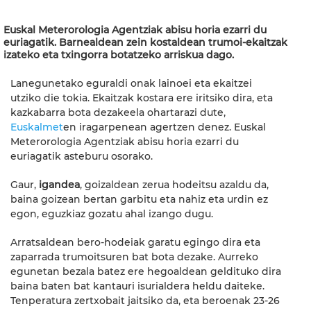
Euskal Meterorologia Agentziak abisu horia ezarri du
euriagatik. Barnealdean zein kostaldean trumoi-ekaitzak
izateko eta txingorra botatzeko arriskua dago.
Lanegunetako eguraldi onak lainoei eta ekaitzei
utziko die tokia. Ekaitzak kostara ere iritsiko dira, eta
kazkabarra bota dezakeela ohartarazi dute,
Euskalmet
en iragarpenean agertzen denez. Euskal
Meterorologia Agentziak abisu horia ezarri du
euriagatik asteburu osorako.
Gaur,
igandea
, goizaldean zerua hodeitsu azaldu da,
baina goizean bertan garbitu eta nahiz eta urdin ez
egon, eguzkiaz gozatu ahal izango dugu.
Arratsaldean bero-hodeiak garatu egingo dira eta
zaparrada trumoitsuren bat bota dezake. Aurreko
egunetan bezala batez ere hegoaldean geldituko dira
baina baten bat kantauri isurialdera heldu daiteke.
Tenperatura zertxobait jaitsiko da, eta beroenak 23-26