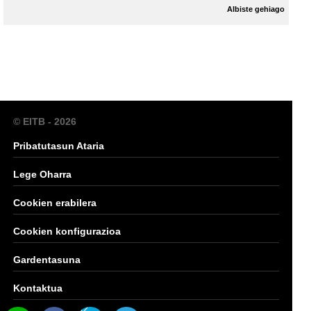
Albiste gehiago
© EITB - 2026
Pribatutasun Ataria
Lege Oharra
Cookien erabilera
Cookien konfigurazioa
Gardentasuna
Kontaktua