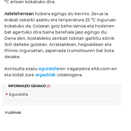
ºC artean kokatuko dira.
Astelehenean
hobera egingo du berriro. Zerua ia
erabat oskarbi azaldu eta tenperatura 25 ºC inguruan
kokatuko da. Goizean goiz behe-lainoa eta hodeiren
bat agertuko dira baina berehala jaso egingo du.
Dena den, kostaldeko zenbait tokitan garbitu ezinik
ibili daiteke goizean. Arratsaldean, hegoaldean eta
Pirinio inguruetan, zaparrada trumoitsuren bat bota
dezake.
Kontsulta ezazu
eguraldia
ren iragarpena eitb.com-en
eta bidali zure
argazkiak
Udablogera.
INFORMAZIO GEHIAGO
(1)
Eguraldia
Iruzkinak