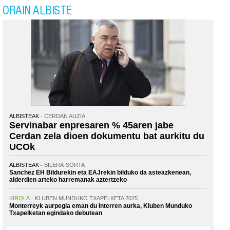
ORAIN ALBISTE
ALBISTEAK
CERDAN AUZIA
Servinabar enpresaren % 45aren jabe
Cerdan zela dioen dokumentu bat aurkitu du
UCOk
ALBISTEAK
BILERA-SORTA
Sanchez EH Bildurekin eta EAJrekin bilduko da asteazkenean,
alderdien arteko harremanak aztertzeko
KIROLA
KLUBEN MUNDUKO TXAPELKETA 2025
Monterreyk aurpegia eman du Interren aurka, Kluben Munduko
Txapelketan egindako debutean