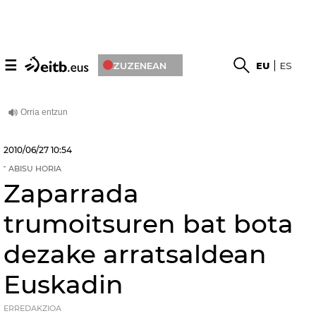
☰
ZUZENEAN
EU
ES
2010/06/27
10:54
ABISU HORIA
Zaparrada
trumoitsuren bat bota
dezake arratsaldean
Euskadin
ERREDAKZIOA