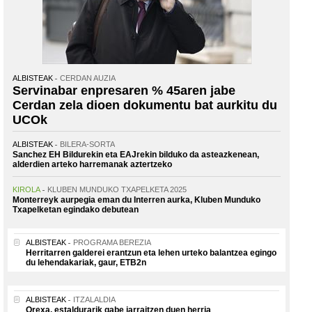
ALBISTEAK
CERDAN AUZIA
Servinabar enpresaren % 45aren jabe
Cerdan zela dioen dokumentu bat aurkitu du
UCOk
ALBISTEAK
BILERA-SORTA
Sanchez EH Bildurekin eta EAJrekin bilduko da asteazkenean,
alderdien arteko harremanak aztertzeko
KIROLA
KLUBEN MUNDUKO TXAPELKETA 2025
Monterreyk aurpegia eman du Interren aurka, Kluben Munduko
Txapelketan egindako debutean
ALBISTEAK
PROGRAMA BEREZIA
Herritarren galderei erantzun eta lehen urteko balantzea egingo
du lehendakariak, gaur, ETB2n
ALBISTEAK
ITZALALDIA
Orexa, estaldurarik gabe jarraitzen duen herria