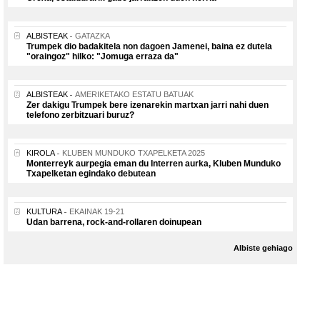
ALBISTEAK
GATAZKA
Trumpek dio badakitela non dagoen Jamenei, baina ez dutela
"oraingoz" hilko: "Jomuga erraza da"
ALBISTEAK
AMERIKETAKO ESTATU BATUAK
Zer dakigu Trumpek bere izenarekin martxan jarri nahi duen
telefono zerbitzuari buruz?
KIROLA
KLUBEN MUNDUKO TXAPELKETA 2025
Monterreyk aurpegia eman du Interren aurka, Kluben Munduko
Txapelketan egindako debutean
KULTURA
EKAINAK 19-21
Udan barrena, rock-and-rollaren doinupean
Albiste gehiago