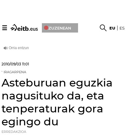
☰
ZUZENEAN
EU
ES
2010/09/03
11:01
IRAGARPENA
Asteburuan eguzkia
nagusituko da, eta
tenperaturak gora
egingo du
ERREDAKZIOA