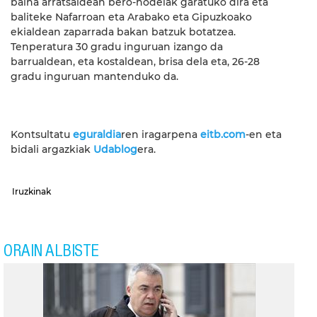
baina arratsaldean bero-hodeiak garatuko dira eta
baliteke Nafarroan eta Arabako eta Gipuzkoako
ekialdean zaparrada bakan batzuk botatzea.
Tenperatura 30 gradu inguruan izango da
barrualdean, eta kostaldean, brisa dela eta, 26-28
gradu inguruan mantenduko da.
Kontsultatu
eguraldia
ren iragarpena
eitb.com
-en eta
bidali argazkiak
Udablog
era.
Iruzkinak
ORAIN ALBISTE