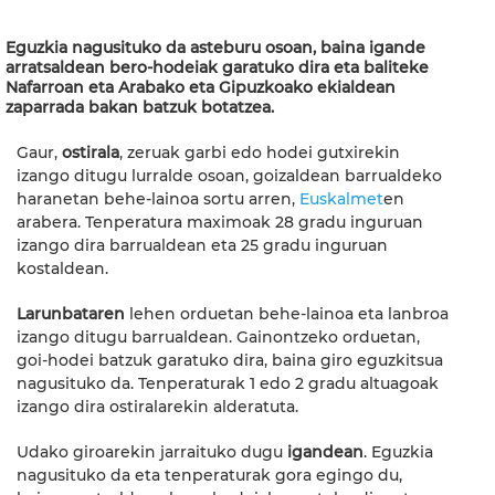
Eguzkia nagusituko da asteburu osoan, baina igande
arratsaldean bero-hodeiak garatuko dira eta baliteke
Nafarroan eta Arabako eta Gipuzkoako ekialdean
zaparrada bakan batzuk botatzea.
Gaur,
ostirala
, zeruak garbi edo hodei gutxirekin
izango ditugu lurralde osoan, goizaldean barrualdeko
haranetan behe-lainoa sortu arren,
Euskalmet
en
arabera. Tenperatura maximoak 28 gradu inguruan
izango dira barrualdean eta 25 gradu inguruan
kostaldean.
Larunbataren
lehen orduetan behe-lainoa eta lanbroa
izango ditugu barrualdean. Gainontzeko orduetan,
goi-hodei batzuk garatuko dira, baina giro eguzkitsua
nagusituko da. Tenperaturak 1 edo 2 gradu altuagoak
izango dira ostiralarekin alderatuta.
Udako giroarekin jarraituko dugu
igandean
. Eguzkia
nagusituko da eta tenperaturak gora egingo du,