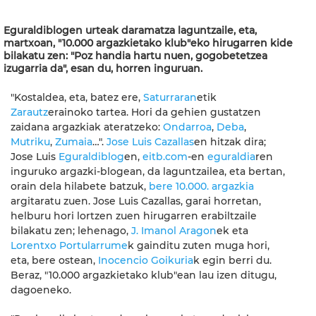
Eguraldiblogen urteak daramatza laguntzaile, eta,
martxoan, "10.000 argazkietako klub"eko hirugarren kide
bilakatu zen: "Poz handia hartu nuen, gogobetetzea
izugarria da", esan du, horren inguruan.
"Kostaldea, eta, batez ere,
Saturraran
etik
Zarautz
erainoko tartea. Hori da gehien gustatzen
zaidana argazkiak ateratzeko:
Ondarroa
,
Deba
,
Mutriku
,
Zumaia
…".
Jose Luis Cazallas
en hitzak dira;
Jose Luis
Eguraldiblog
en,
eitb.com
-en
eguraldia
ren
inguruko argazki-blogean, da laguntzailea, eta bertan,
orain dela hilabete batzuk,
bere 10.000. argazkia
argitaratu zuen. Jose Luis Cazallas, garai horretan,
helburu hori lortzen zuen hirugarren erabiltzaile
bilakatu zen; lehenago,
J. Imanol Aragon
ek eta
Lorentxo Portularrume
k gainditu zuten muga hori,
eta, bere ostean,
Inocencio Goikuria
k egin berri du.
Beraz, "10.000 argazkietako klub"ean lau izen ditugu,
dagoeneko.