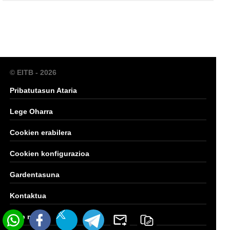
© EITB - 2026
Pribatutasun Ataria
Lege Oharra
Cookien erabilera
Cookien konfigurazioa
Gardentasuna
Kontaktua
Web mapa