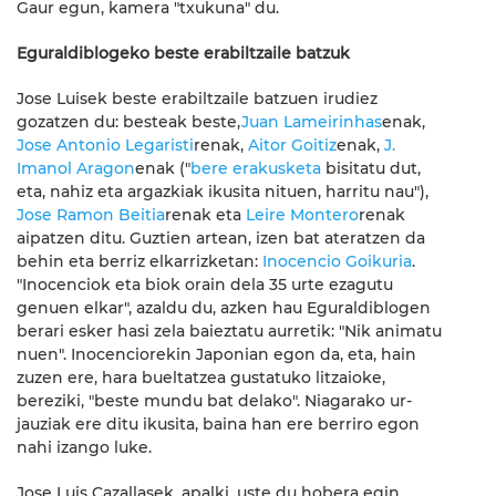
Gaur egun, kamera "txukuna" du.
Eguraldiblogeko beste erabiltzaile batzuk
Jose Luisek beste erabiltzaile batzuen irudiez
gozatzen du: besteak beste,
Juan Lameirinhas
enak,
Jose Antonio Legaristi
renak,
Aitor Goitiz
enak,
J.
Imanol Aragon
enak ("
bere erakusketa
bisitatu dut,
eta, nahiz eta argazkiak ikusita nituen, harritu nau"),
Jose Ramon Beitia
renak eta
Leire Montero
renak
aipatzen ditu. Guztien artean, izen bat ateratzen da
behin eta berriz elkarrizketan:
Inocencio Goikuria
.
"Inocenciok eta biok orain dela 35 urte ezagutu
genuen elkar", azaldu du, azken hau Eguraldiblogen
berari esker hasi zela baieztatu aurretik: "Nik animatu
nuen". Inocenciorekin Japonian egon da, eta, hain
zuzen ere, hara bueltatzea gustatuko litzaioke,
bereziki, "beste mundu bat delako". Niagarako ur-
jauziak ere ditu ikusita, baina han ere berriro egon
nahi izango luke.
Jose Luis Cazallasek, apalki, uste du hobera egin