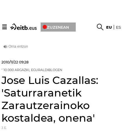
☰
ZUZENEAN
EU
ES
2010/11/22
09:28
10.000 ARGAZKI, EGURALDIBLOGEN
Jose Luis Cazallas:
'Saturraranetik
Zarautzerainoko
kostaldea, onena'
J.E.