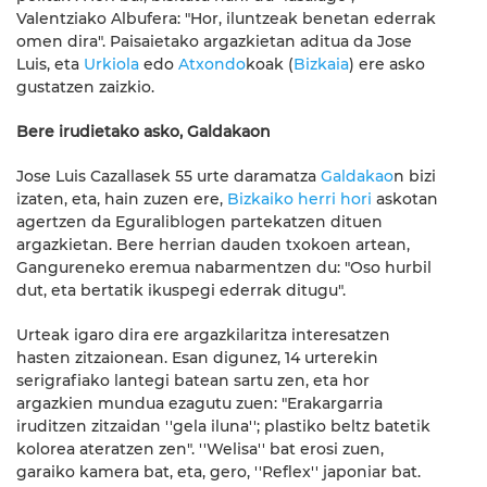
Valentziako Albufera: "Hor, iluntzeak benetan ederrak
omen dira". Paisaietako argazkietan aditua da Jose
Luis, eta
Urkiola
edo
Atxondo
koak (
Bizkaia
) ere asko
gustatzen zaizkio.
Bere irudietako asko, Galdakaon
Jose Luis Cazallasek 55 urte daramatza
Galdakao
n bizi
izaten, eta, hain zuzen ere,
Bizkaiko herri hori
askotan
agertzen da Eguraliblogen partekatzen dituen
argazkietan. Bere herrian dauden txokoen artean,
Gangureneko eremua nabarmentzen du: "Oso hurbil
dut, eta bertatik ikuspegi ederrak ditugu".
Urteak igaro dira ere argazkilaritza interesatzen
hasten zitzaionean. Esan digunez, 14 urterekin
serigrafiako lantegi batean sartu zen, eta hor
argazkien mundua ezagutu zuen: "Erakargarria
iruditzen zitzaidan ''gela iluna''; plastiko beltz batetik
kolorea ateratzen zen". ''Welisa'' bat erosi zuen,
garaiko kamera bat, eta, gero, ''Reflex'' japoniar bat.