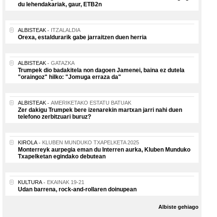
du lehendakariak, gaur, ETB2n
ALBISTEAK
ITZALALDIA
Orexa, estaldurarik gabe jarraitzen duen herria
ALBISTEAK
GATAZKA
Trumpek dio badakitela non dagoen Jamenei, baina ez dutela
"oraingoz" hilko: "Jomuga erraza da"
ALBISTEAK
AMERIKETAKO ESTATU BATUAK
Zer dakigu Trumpek bere izenarekin martxan jarri nahi duen
telefono zerbitzuari buruz?
KIROLA
KLUBEN MUNDUKO TXAPELKETA 2025
Monterreyk aurpegia eman du Interren aurka, Kluben Munduko
Txapelketan egindako debutean
KULTURA
EKAINAK 19-21
Udan barrena, rock-and-rollaren doinupean
Albiste gehiago