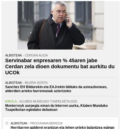
ALBISTEAK
CERDAN AUZIA
Servinabar enpresaren % 45aren jabe
Cerdan zela dioen dokumentu bat aurkitu du
UCOk
ALBISTEAK
BILERA-SORTA
Sanchez EH Bildurekin eta EAJrekin bilduko da asteazkenean,
alderdien arteko harremanak aztertzeko
KIROLA
KLUBEN MUNDUKO TXAPELKETA 2025
Monterreyk aurpegia eman du Interren aurka, Kluben Munduko
Txapelketan egindako debutean
ALBISTEAK
PROGRAMA BEREZIA
Herritarren galderei erantzun eta lehen urteko balantzea egingo