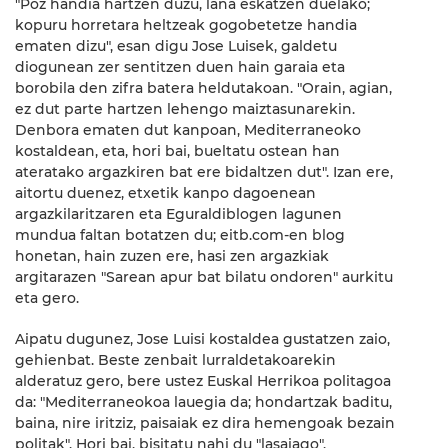
"Poz handia hartzen duzu, lana eskatzen duelako;
kopuru horretara heltzeak gogobetetze handia
ematen dizu", esan digu Jose Luisek, galdetu
diogunean zer sentitzen duen hain garaia eta
borobila den zifra batera heldutakoan. "Orain, agian,
ez dut parte hartzen lehengo maiztasunarekin.
Denbora ematen dut kanpoan, Mediterraneoko
kostaldean, eta, hori bai, bueltatu ostean han
ateratako argazkiren bat ere bidaltzen dut". Izan ere,
aitortu duenez, etxetik kanpo dagoenean
argazkilaritzaren eta Eguraldiblogen lagunen
mundua faltan botatzen du; eitb.com-en blog
honetan, hain zuzen ere, hasi zen argazkiak
argitarazen "Sarean apur bat bilatu ondoren" aurkitu
eta gero.
Aipatu dugunez, Jose Luisi kostaldea gustatzen zaio,
gehienbat. Beste zenbait lurraldetakoarekin
alderatuz gero, bere ustez Euskal Herrikoa politagoa
da: "Mediterraneokoa lauegia da; hondartzak baditu,
baina, nire iritziz, paisaiak ez dira hemengoak bezain
politak". Hori bai, bisitatu nahi du "lasaiago",