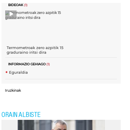
BIDEOAK
(1)
Termometroak zero azpitik 15
graduraino iritsi dira
INFORMAZIO GEHIAGO
(1)
Eguraldia
Iruzkinak
ORAIN ALBISTE