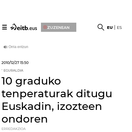
☰
ZUZENEAN
EU
ES
2010/12/27
15:50
EGURALDIA
10 graduko
tenperaturak ditugu
Euskadin, izozteen
ondoren
ERREDAKZIOA