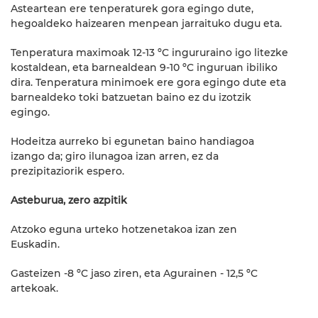
Asteartean ere tenperaturek gora egingo dute,
hegoaldeko haizearen menpean jarraituko dugu eta.
Tenperatura maximoak 12-13 ºC ingururaino igo litezke
kostaldean, eta barnealdean 9-10 ºC inguruan ibiliko
dira. Tenperatura minimoek ere gora egingo dute eta
barnealdeko toki batzuetan baino ez du izotzik
egingo.
Hodeitza aurreko bi egunetan baino handiagoa
izango da; giro ilunagoa izan arren, ez da
prezipitaziorik espero.
Asteburua, zero azpitik
Atzoko eguna urteko hotzenetakoa izan zen
Euskadin.
Gasteizen -8 ºC jaso ziren, eta Agurainen - 12,5 ºC
artekoak.