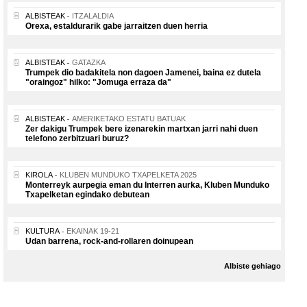
ALBISTEAK
ITZALALDIA
Orexa, estaldurarik gabe jarraitzen duen herria
ALBISTEAK
GATAZKA
Trumpek dio badakitela non dagoen Jamenei, baina ez dutela
"oraingoz" hilko: "Jomuga erraza da"
ALBISTEAK
AMERIKETAKO ESTATU BATUAK
Zer dakigu Trumpek bere izenarekin martxan jarri nahi duen
telefono zerbitzuari buruz?
KIROLA
KLUBEN MUNDUKO TXAPELKETA 2025
Monterreyk aurpegia eman du Interren aurka, Kluben Munduko
Txapelketan egindako debutean
KULTURA
EKAINAK 19-21
Udan barrena, rock-and-rollaren doinupean
Albiste gehiago