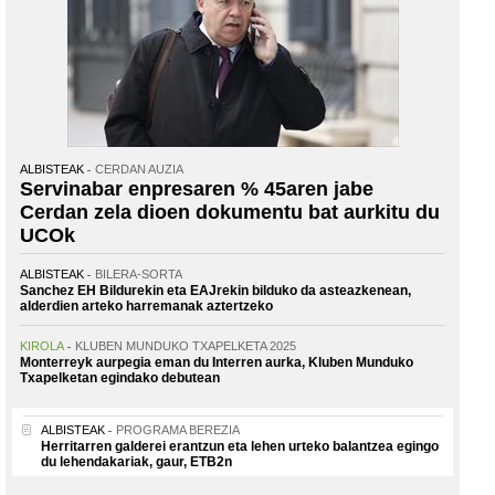
ALBISTEAK
CERDAN AUZIA
Servinabar enpresaren % 45aren jabe
Cerdan zela dioen dokumentu bat aurkitu du
UCOk
ALBISTEAK
BILERA-SORTA
Sanchez EH Bildurekin eta EAJrekin bilduko da asteazkenean,
alderdien arteko harremanak aztertzeko
KIROLA
KLUBEN MUNDUKO TXAPELKETA 2025
Monterreyk aurpegia eman du Interren aurka, Kluben Munduko
Txapelketan egindako debutean
ALBISTEAK
PROGRAMA BEREZIA
Herritarren galderei erantzun eta lehen urteko balantzea egingo
du lehendakariak, gaur, ETB2n