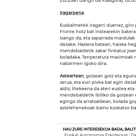
(03:20an izango da itsasgora), 02:0
Iragarpena
Euskalmetek iragarri duenez, giro 
Fronte hotz bat iristearekin batera
izango da, eta zaparrada mardulak i
dezake. Hasiera batean, haizea hego
mendebaldetik zakar finkatuz joa
boladaka. Tenperatura maximoak n
nabarmen igoko dira.
Asteartean
, goizean goiz eta egu
zerua, eta euri pixka bat egin deza
aldiz, litekeena da ateri eustea eta
mendebaldetik ibiliko da goizean
egingo da arratsaldean, bolada g
astelehenekoak baino koskatxo bat
HAU ZURE INTERESEKOA BADA, BALITE
Euskal Autonomia Erkidegoa
D