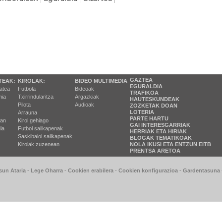
GAZTEA
TEAK:
KIROLAK:
BIDEO MULTIMEDIA
EGURALDIA
tatea
Futbola
Bideoak
TRAFIKOA
ia
Txirrindularitza
Argazkiak
HAUTESKUNDEAK
Pilota
Audioak
ZOZKETAK DOAN
LOTERIA
Arrauna
PARTE HARTU
ran
Kirol gehiago
GAI INTERESGARRIAK
ia
Futbol sailkapenak
HERRIAK ETA HIRIAK
Saskibaloi sailkapenak
BLOGAK TEMATIKOAK
Kirolak zuzenean
NOLA IKUSI ETA ENTZUN EITB
PRENTSA ARETOA
sun Ataria
-
Lege Oharra
-
Cookien erabilera
-
Cookien konfigurazioa
-
Gardentasuna