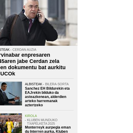
STEAK
CERDAN AUZIA
rvinabar enpresaren
45aren jabe Cerdan zela
oen dokumentu bat aurkitu
 UCOk
ALBISTEAK
BILERA-SORTA
Sanchez EH Bildurekin eta
EAJrekin bilduko da
asteazkenean, alderdien
arteko harremanak
aztertzeko
KIROLA
KLUBEN MUNDUKO
TXAPELKETA 2025
Monterreyk aurpegia eman
du Interren aurka, Kluben