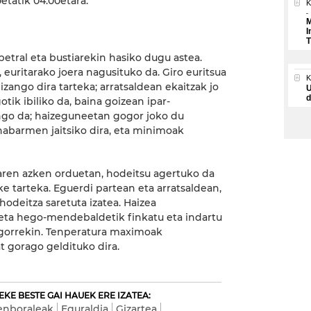
0etatik 04:00etara.
K
M
I
T
petral eta bustiarekin hasiko dugu astea.
, euritarako joera nagusituko da. Giro euritsua
zango dira tarteka; arratsaldean ekaitzak jo
U
d
tik ibiliko da, baina goizean ipar-
ngo da; haizeguneetan gogor joko du
abarmen jaitsiko dira, eta minimoak
naren azken orduetan, hodeitsu agertuko da
ke tarteka. Eguerdi partean eta arratsaldean,
 hodeitza saretuta izatea. Haizea
 eta hego-mendebaldetik finkatu eta indartu
ogorrekin. Tenperatura maximoak
 gorago geldituko dira.
KE BESTE GAI HAUEK ERE IZATEA:
enboraleak
Eguraldia
Gizartea