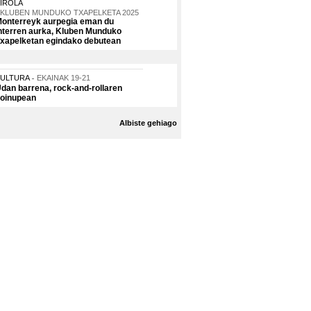
IROLA
KLUBEN MUNDUKO TXAPELKETA 2025
onterreyk aurpegia eman du
nterren aurka, Kluben Munduko
xapelketan egindako debutean
KULTURA
EKAINAK 19-21
dan barrena, rock-and-rollaren
oinupean
Albiste gehiago