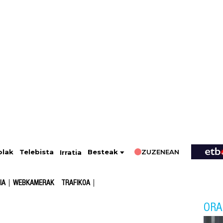
ZUZENEAN
Telebista
Besteak
olak
Irratia
IA
WEBKAMERAK
TRAFIKOA
ORA