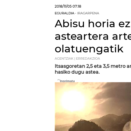
2018/11/05
07:18
EGURALDIA
IRAGARPENA
Abisu horia ez
asteartera art
olatuengatik
AGENTZIAK | ERREDAKZIOA
Itsasgoretan 2,5 eta 3,5 metro a
hasiko dugu astea.