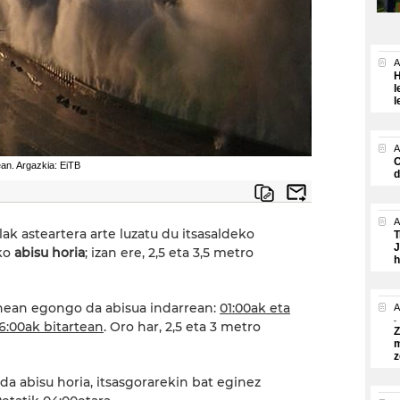
A
H
l
l
A
O
ean. Argazkia: EiTB
d
A
ak asteartera arte luzatu du itsasaldeko
T
J
ako
abisu horia
; izan ere, 2,5 eta 3,5 metro
h
denean egongo da abisua indarrean:
01:00ak eta
A
16:00ak bitartean
. Oro har, 2,5 eta 3 metro
Z
m
z
da abisu horia, itsasgorarekin bat eginez