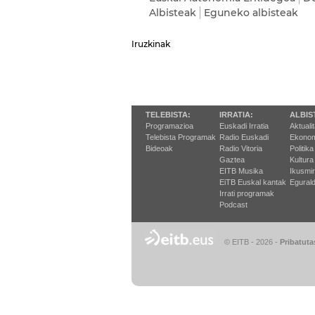
Albisteak
Eguneko albisteak
Iruzkinak
TELEBISTA:
IRRATIA:
ALBIS
Programazioa
Euskadi Irratia
Aktuali
Telebista Programak
Radio Euskadi
Ekonom
Bideoak
Radio Vitoria
Politika
Gaztea
Kultura
EITB Musika
Ikusmi
EiTB Euskal kantak
Egurald
Irrati programak
Podcast
© EITB - 2026
-
Pribatuta