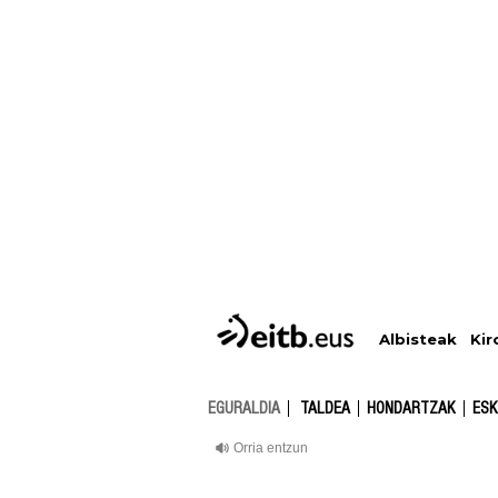
Albisteak
Kir
EGURALDIA
TALDEA
HONDARTZAK
ESK