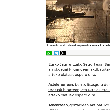
3 metrotik gorako olatuak espero dira euskal kostald
Eusko Jaurlaritzako Segurtasun Sail
arriskuagatik igandean aktibatut
arteko olatuak espero dira.
Astelehenean
, berriz, itsasgora 
04:00ak bitartean, eta 14:00ak eta 
arteko olatuak espero dira.
Asteartean
, goizaldean aktibatuko 