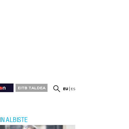
EITB TALDEA
EU
ES
IN ALBISTE