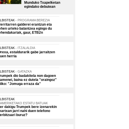
Munduko Txapelketan
egindako debutean
LBISTEAK
PROGRAMA BEREZIA
erritarren galderei erantzun eta
ehen urteko balantzea egingo du
ehendakariak, gaur, ETB2n
LBISTEAK
ITZALALDIA
rexa, estaldurarik gabe jarraitzen
uen herria
LBISTEAK
GATAZKA
rumpek dio badakitela non dagoen
amenei, baina ez dutela "oraingoz"
ilko: "Jomuga erraza da"
LBISTEAK
AMERIKETAKO ESTATU BATUAK
er dakigu Trumpek bere izenarekin
artxan jarri nahi duen telefono
erbitzuari buruz?