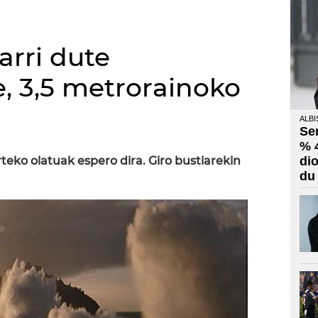
arri dute
e, 3,5 metrorainoko
ALBI
Se
% 
rteko olatuak espero dira. Giro bustiarekin
di
du