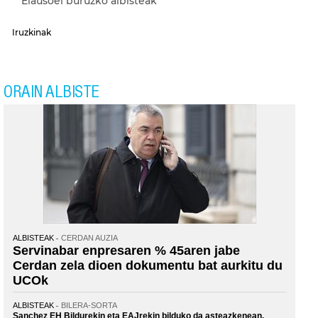
Elausoei buruzko albisteak
Iruzkinak
ORAIN ALBISTE
ALBISTEAK
CERDAN AUZIA
Servinabar enpresaren % 45aren jabe
Cerdan zela dioen dokumentu bat aurkitu du
UCOk
ALBISTEAK
BILERA-SORTA
Sanchez EH Bildurekin eta EAJrekin bilduko da asteazkenean,