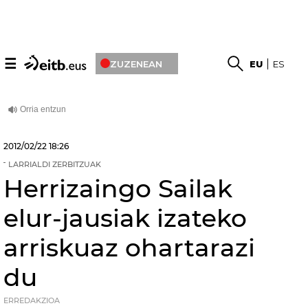
☰
ZUZENEAN
EU
ES
2012/02/22
18:26
LARRIALDI ZERBITZUAK
Herrizaingo Sailak
elur-jausiak izateko
arriskuaz ohartarazi
du
ERREDAKZIOA