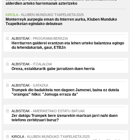
alderdien arteko harremanak aztertzeko
KIROLA
KLUBEN MUNDUKO TXAPELKETA 2025
Monterreyk aurpegia eman du Interren aurka, Kluben Munduko
Txapelketan egindako debutean
ALBISTEAK
PROGRAMA BEREZIA
Herritarren galderei erantzun eta lehen urteko balantzea egingo
du lehendakariak, gaur, ETB2n
ALBISTEAK
ITZALALDIA
Orexa, estaldurarik gabe jarraitzen duen herria
ALBISTEAK
GATAZKA
Trumpek dio badakitela non dagoen Jamenei, baina ez dutela
"oraingoz" hilko: "Jomuga erraza da"
ALBISTEAK
AMERIKETAKO ESTATU BATUAK
Zer dakigu Trumpek bere izenarekin martxan jarri nahi duen
telefono zerbitzuari buruz?
KIROLA
KLUBEN MUNDUKO TXAPELKETA 2025