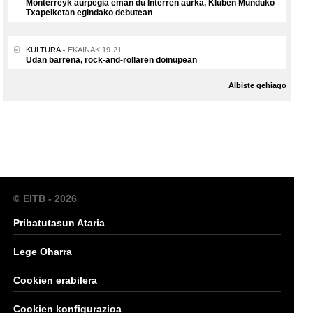
Monterreyk aurpegia eman du Interren aurka, Kluben Munduko
Txapelketan egindako debutean
KULTURA
EKAINAK 19-21
Udan barrena, rock-and-rollaren doinupean
Albiste gehiago
© EITB - 2026
Pribatutasun Ataria
Lege Oharra
Cookien erabilera
Cookien konfigurazioa