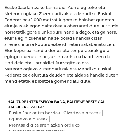
Eusko Jaurlaritzako Larrialdiei Aurre egiteko eta
Meteorologiako Zuzendaritzak eta Mendiko Euskal
Federazioak 1.000 metrotik gorako hainbat gunetan
elur-jausiak egon daitezkeela ohartarazi dute. Altitude
horretatik gora elur kopuru handia dago, eta gainera,
elurra egin zuenean haize bolada handiak izan
zirenez, elurra kopuru ezberdinetan sakabanatu zen.
Elur kopurua handia denez eta tenperaturak gora
egingo duenez, elur-jausien arriskua handitzen da.
Hori dela eta, Larrialdiei Aurregiteko eta
Meteorologiako Zuzendaritzak eta Mendiko Euskal
Federazioak elurtuta dauden eta aldapa handia duten
mendietatik ez ibiltzea gomendatu dute.
HAU ZURE INTERESEKOA BADA, BALITEKE BESTE GAI
HAUEK ERE IZATEA:
Eusko Jaurlaritza berriak
Gizartea albisteak
Eguneko albisteak
Prentsa digitalaren azken orduko