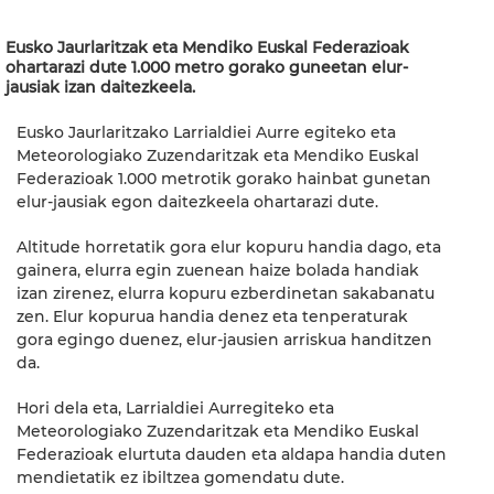
Eusko Jaurlaritzak eta Mendiko Euskal Federazioak
ohartarazi dute 1.000 metro gorako guneetan elur-
jausiak izan daitezkeela.
Eusko Jaurlaritzako Larrialdiei Aurre egiteko eta
Meteorologiako Zuzendaritzak eta Mendiko Euskal
Federazioak 1.000 metrotik gorako hainbat gunetan
elur-jausiak egon daitezkeela ohartarazi dute.
Altitude horretatik gora elur kopuru handia dago, eta
gainera, elurra egin zuenean haize bolada handiak
izan zirenez, elurra kopuru ezberdinetan sakabanatu
zen. Elur kopurua handia denez eta tenperaturak
gora egingo duenez, elur-jausien arriskua handitzen
da.
Hori dela eta, Larrialdiei Aurregiteko eta
Meteorologiako Zuzendaritzak eta Mendiko Euskal
Federazioak elurtuta dauden eta aldapa handia duten
mendietatik ez ibiltzea gomendatu dute.