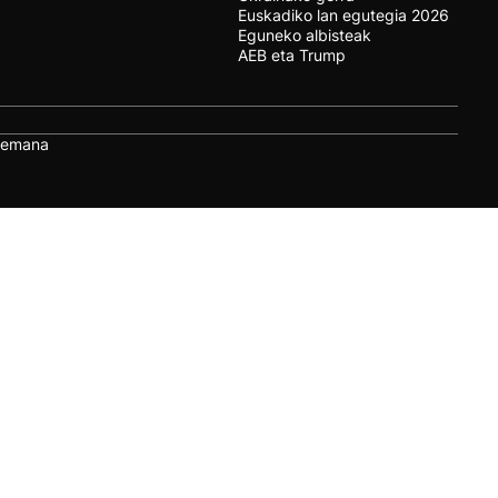
Euskadiko lan egutegia 2026
Eguneko albisteak
AEB eta Trump
remana