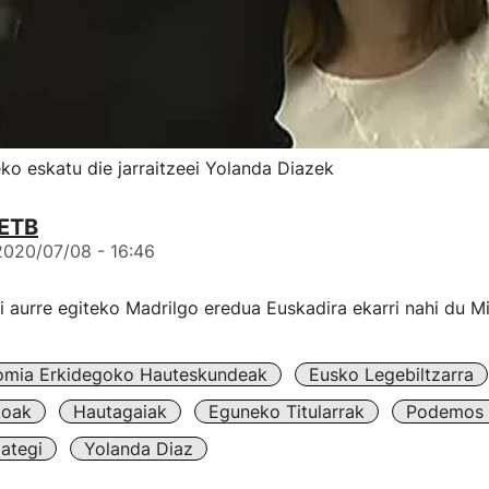
ko eskatu die jarraitzeei Yolanda Diazek
ETB
2020/07/08 - 16:46
ri aurre egiteko Madrilgo eredua Euskadira ekarri nahi du M
omia Erkidegoko Hauteskundeak
Eusko Legebiltzarra
koak
Hautagaiak
Eguneko Titularrak
Podemos 
ategi
Yolanda Diaz