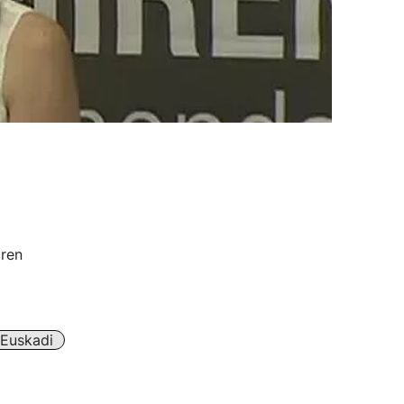
iren
Euskadi