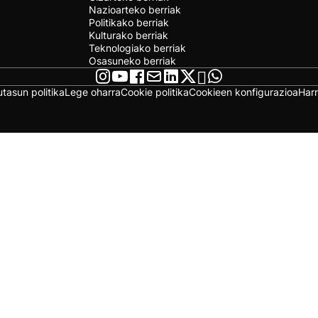
Nazioarteko berriak
Politikako berriak
Kulturako berriak
Teknologiako berriak
Osasuneko berriak
utasun politika
Lege oharra
Cookie politika
Cookieen konfigurazioa
Har