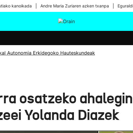
|
|
tiako kanoikada
Andre Maria Zuriaren azken txanpa
Egurald
tura
Ikusmiran
Egural
Osasuna
Teknologia
kal Autonomia Erkidegoko Hauteskundeak
rra osatzeko ahalegi
tzeei Yolanda Diazek