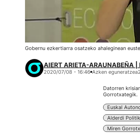
Gobernu ezkertiarra osatzeko ahaleginean euste
AIERT ARIETA-ARAUNABEÑA | 
2020/07/08 - 16:46
Azken eguneratzea
Datorren krisia
Gorrotxategik.
Euskal Auton
Alderdi Politi
Miren Gorrotx