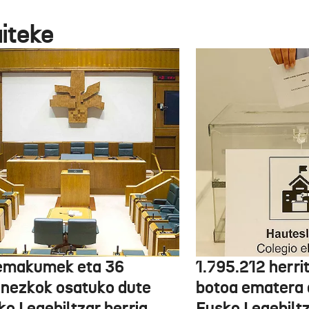
aiteke
emakumek eta 36
1.795.212 herri
onezkok osatuko dute
botoa ematera 
ko Legebiltzar berria
Eusko Legebilt