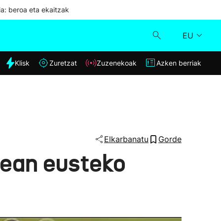
ia: beroa eta ekaitzak
EU
dia
Klisk
Zuretzat
Zuzenekoak
Azken berriak
Klisk
Zuzenekoak
Zuretzat
Elkarbanatu
Gorde
nean eusteko
Azken berriak