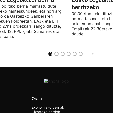
politiko berria marraztu dute
berritzeko
eko hauteskundeek, eta hori argi
09:00etan ireki dituz
ko da Gasteizko Ganberaren
normaltasunez, eta he
ekuen koloreetan: EAJk eta EH
arte eman ahal izang
k 27na ordezkari izango dituzte,
Emaitzak 22:30erako 
Ek 12, PPk 7, eta Sumarrek eta
daude.
, bana.
Orain
Ekonomiako berriak
Gizarteko berriak