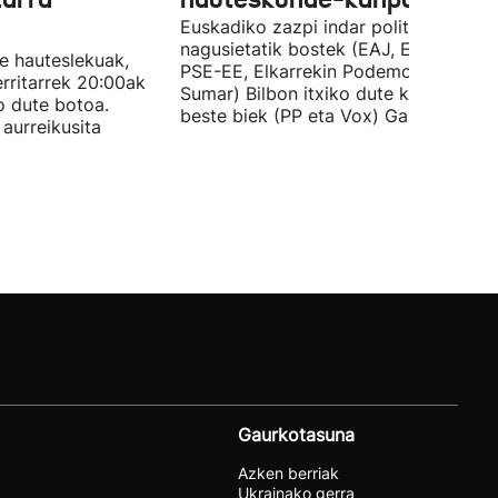
Euskadiko zazpi indar politiko
nagusietatik bostek (EAJ, EH Bildu,
te hauteslekuak,
PSE-EE, Elkarrekin Podemos eta
rritarrek 20:00ak
Sumar) Bilbon itxiko dute kanpaina, e
o dute botoa.
beste biek (PP eta Vox) Gasteizen.
aurreikusita
Gaurkotasuna
Azken berriak
Ukrainako gerra