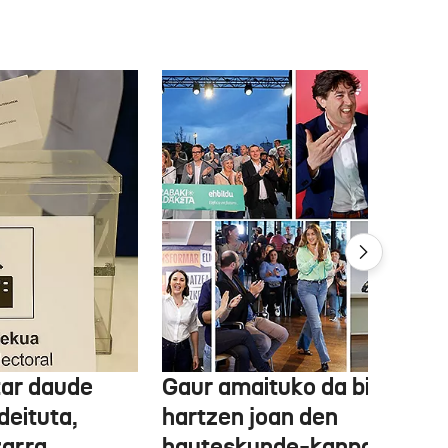
tar daude
Gaur amaituko da bizitasu
deituta,
hartzen joan den
zarra
hauteskunde-kanpaina