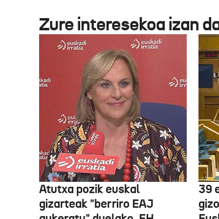
Zure interesekoa izan d
Atutxa pozik euskal
39 
gizarteak "berriro EAJ
giz
aukeratu" duelako, EH
Eus