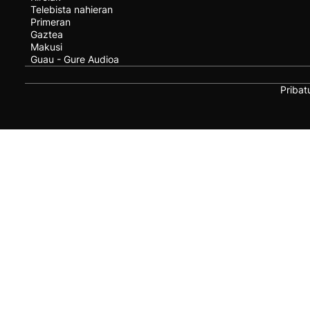
Telebista nahieran
Primeran
Gaztea
Makusi
Guau - Gure Audioa
Pribat