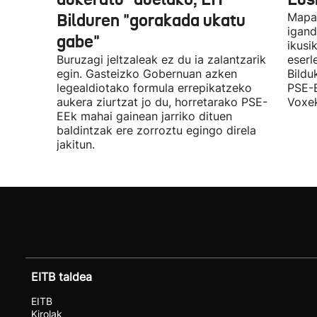
Bilduren "gorakada ukatu
Mapa 
igand
gabe"
ikusi
Buruzagi jeltzaleak ez du ia zalantzarik
eserl
egin. Gasteizko Gobernuan azken
Bildu
legealdiotako formula errepikatzeko
PSE-E
aukera ziurtzat jo du, horretarako PSE-
Voxek
EEk mahai gainean jarriko dituen
baldintzak ere zorroztu egingo direla
jakitun.
EITB taldea
EITB
Kirolak