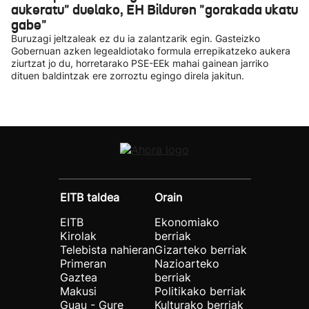
aukeratu" duelako, EH Bilduren "gorakada ukatu
gabe"
Buruzagi jeltzaleak ez du ia zalantzarik egin. Gasteizko
Gobernuan azken legealdiotako formula errepikatzeko aukera
ziurtzat jo du, horretarako PSE-EEk mahai gainean jarriko
dituen baldintzak ere zorroztu egingo direla jakitun.
EITB taldea
Orain
EITB
Ekonomiako
Kirolak
berriak
Telebista nahieran
Gizarteko berriak
Primeran
Nazioarteko
Gaztea
berriak
Makusi
Politikako berriak
Guau - Gure
Kulturako berriak