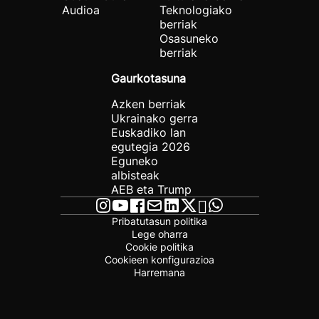
Audioa
Teknologiako
berriak
Osasuneko
berriak
Gaurkotasuna
Azken berriak
Ukrainako gerra
Euskadiko lan
egutegia 2026
Eguneko
albisteak
AEB eta Trump
Pribatutasun politika
Lege oharra
Cookie politika
Cookieen konfigurazioa
Harremana