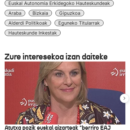
Euskal Autonomia Erkidegoko Hauteskundeak
Araba
Bizkaia
Gipuzkoa
Alderdi Politikoak
Eguneko Titularrak
Hauteskunde Inkestak
Zure interesekoa izan daiteke
Atutxa pozik euskal gizarteak "berriro EAJ