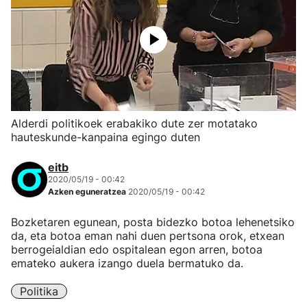
Alderdi politikoek erabakiko dute zer motatako
hauteskunde-kanpaina egingo duten
eitb
2020/05/19 - 00:42
Azken eguneratzea
2020/05/19 - 00:42
Bozketaren egunean, posta bidezko botoa lehenetsiko
da, eta botoa eman nahi duen pertsona orok, etxean
berrogeialdian edo ospitalean egon arren, botoa
emateko aukera izango duela bermatuko da.
Politika