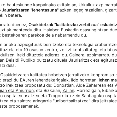
ko hauteskunde kanpainako ekitaldian, Urkulluk azpimarra
 Jaurlaritzaren "lehentasuna"
azken legegintzaldian, gizar
kin batera.
arratu duenez,
Osakidetzak "kalitatezko zerbitzua" eskaintz
uztiak mantendu ditu. Halaber, Euskadin osasungintzan du
 bestekoaren parekoa dela nabarmendu du.
n arloko azpiegiturak berritzeko eta teknologia eraberritz
ituztela eta 10 osasun zentro, zortzi kontsultategi eta bi osp
dulizen, ireki dituztela adierazi du. Gainera, azpimarratu d
n Deialdi Publiko bultzatu dituela Jaurlaritzak eta egituraz
zi dela.
 Osakidetzaren kalitatea hobetzen jarraitzeko konpromiso b
adierazi du EAJren lehendakarigaiak. Ildo horretan,
lehen ma
tro
irekitzea proposatu du: Donostian,
Alde Zaharrean eta 
ian eta Amurrion
; eta Bizkaian,
Zallan
. Horrez gain, Eibarko
ko ospitalea osatzea eta Txagorritxu zein Santiagoko ospit
tzea eta zaintza aringarria "unibertsalizatzea" dira jeltzale
beste proposamenak.