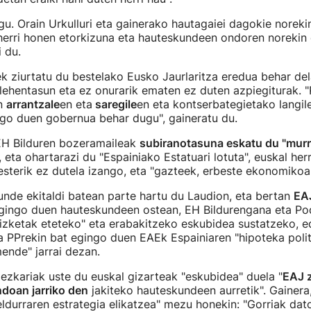
u. Orain Urkulluri eta gainerako hautagaiei dagokie noreki
herri honen etorkizuna eta hauteskundeen ondoren norekin 
i du.
ek ziurtatu du bestelako Eusko Jaurlaritza eredua behar dela
lehentasun eta ez onurarik ematen ez duten azpiegiturak. 
en
arrantzale
en eta
saregile
en eta kontserbategietako langil
ngo duen gobernua behar dugu", gaineratu du.
EH Bilduren bozeramaileak
subiranotasuna eskatu du "murr
 eta ohartarazi du "Espainiako Estatuari lotuta", euskal herr
terik ez dutela izango, eta "gazteek, erbeste ekonomikoa"
nde ekitaldi batean parte hartu du Laudion, eta bertan
EAJ
gingo duen hauteskundeen ostean, EH Bildurengana eta 
izketak eteteko" eta erabakitzeko eskubidea sustatzeko, ed
 PPrekin bat egingo duen EAEk Espainiaren "hipoteka politi
nde" jarrai dezan.
ezkariak uste du euskal gizarteak "eskubidea" duela "
EAJ 
doan jarriko den
jakiteko hauteskundeen aurretik". Gainera, 
eldurraren estrategia elikatzea" mezu honekin: "Gorriak dat