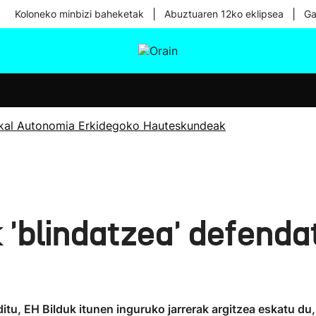
|
|
Koloneko minbizi baheketak
Abuztuaren 12ko eklipsea
Ga
tura
Ikusmiran
Egural
Osasuna
Teknologia
kal Autonomia Erkidegoko Hauteskundeak
 'blindatzea' defenda
u, EH Bilduk itunen inguruko jarrerak argitzea eskatu du