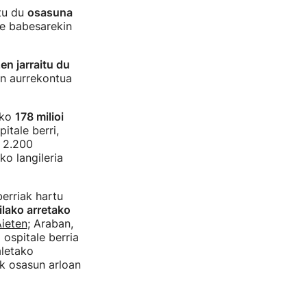
tu du
osasuna
te babesarekin
en jarraitu du
en aurrekontua
eko
178 milioi
itale berri,
u 2.200
ko langileria
erriak hartu
ilako arretako
Aieten
; Araban,
 ospitale berria
aletako
ek osasun arloan