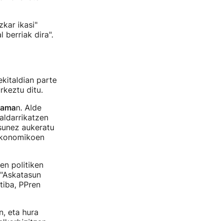
zkar ikasi"
 berriak dira".
ekitaldian parte
rkeztu ditu.
rama
n. Alde
aldarrikatzen
asunez aukeratu
 ekonomikoen
n politiken
 "Askatasun
tiba, PPren
, eta hura