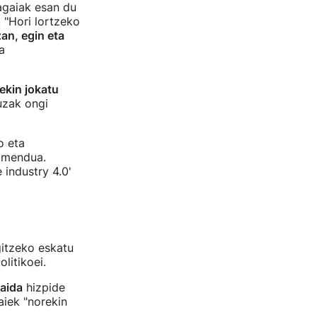
tagaiak esan du
 "Hori lortzeko
zan, egin eta
a
ekin jokatu
uzak ongi
o eta
zimendua.
 industry 4.0'
gitzeko eskatu
litikoei.
aida
hizpide
aiek "norekin