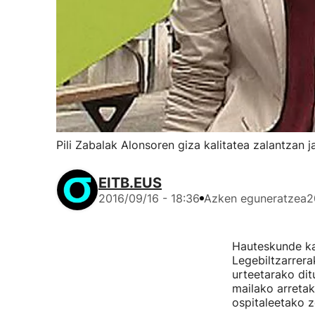
Pili Zabalak Alonsoren giza kalitatea zalantzan ja
EITB.EUS
2016/09/16 - 18:36
Azken eguneratzea
2
Hauteskunde ka
Legebiltzarrer
urteetarako dit
mailako arretak
ospitaleetako z