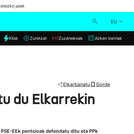
steizko jaiak
EU
dia
Klisk
Zuretzat
Zuzenekoak
Azken berriak
Klisk
Zuzenekoak
Zuretzat
Elkarbanatu
Gorde
tu du Elkarrekin
Azken berriak
, PSE-EEk pentsioak defendatu ditu eta PPk