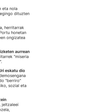
n eta nola
egingo dituzten
, herritarrak
"Portu honetan
een ongizatea
izketen aurrean
itarrek "miseria
.
ri eskatu dio
Podemosengana
o "berriro"
ko, sozial eta
zein
jeltzaleei
ozela,