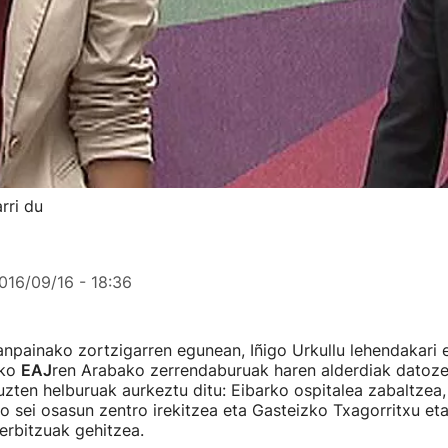
rri du
016/09/16 - 18:36
npainako zortzigarren egunean, Iñigo Urkullu lehendakari 
ako
EAJ
ren Arabako zerrendaburuak haren alderdiak datoze
uzten helburuak aurkeztu ditu: Eibarko ospitalea zabaltzea
o sei osasun zentro irekitzea eta Gasteizko Txagorritxu et
erbitzuak gehitzea.