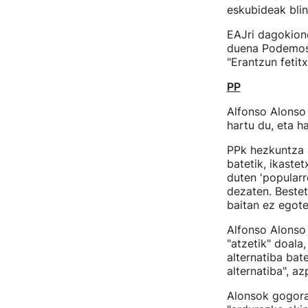
eskubideak blin
EAJri dagokione
duena Podemos i
"Erantzun fetitx
PP
Alfonso Alons
hartu du, eta h
PPk hezkuntza 
batetik, ikaste
duten 'popularr
dezaten. Bestet
baitan ez egote
Alfonso Alonso
"atzetik" doala,
alternatiba bat
alternatiba", az
Alonsok gogor