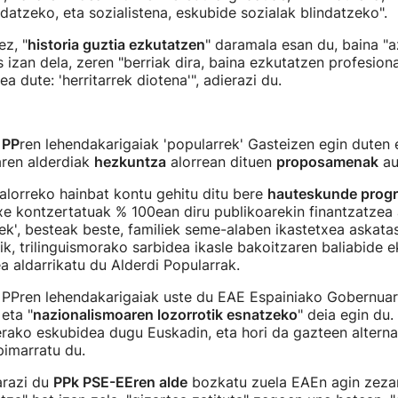
datzeko, eta sozialistena, eskubide sozialak blindatzeko".
z, "
historia guztia ezkutatzen
" daramala esan du, baina "a
zan dela, zeren "berriak dira, baina ezkutatzen profesional
ea dute: 'herritarrek diotena'", adierazi du.
o
PP
ren lehendakarigaiak 'popularrek' Gasteizen egin duten 
aren alderdiak
hezkuntza
alorrean dituen
proposamenak
au
alorreko hainbat kontu gehitu ditu bere
hauteskunde prog
txe kontzertatuak % 100ean diru publikoarekin finantzatzea 
ek', besteak beste, familiek seme-alaben ikastetxea askat
ik, trilinguismorako sarbidea ikasle bakoitzaren baliabide
a aldarrikatu du Alderdi Popularrak.
 PPren lehendakarigaiak uste du EAE Espainiako Gobernuare
 eta "
nazionalismoaren lozorrotik esnatzeko
" deia egin du.
erako eskubidea dugu Euskadin, eta hori da gazteen alterna
pimarratu du.
arazi du
PPk PSE-EEren alde
bozkatu zuela EAEn agin zezan