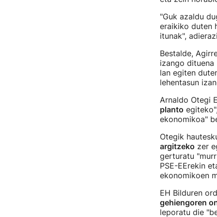
"Guk azaldu dug
eraikiko duten 
itunak", adieraz
Bestalde, Agirr
izango dituena 
lan egiten dut
lehentasun iza
Arnaldo Otegi 
planto
egiteko",
ekonomikoa" bes
Otegik hautesku
argitzeko
zer e
gerturatu "murr
PSE-EErekin eta
ekonomikoen me
EH Bilduren ord
gehiengoren on
leporatu die "b