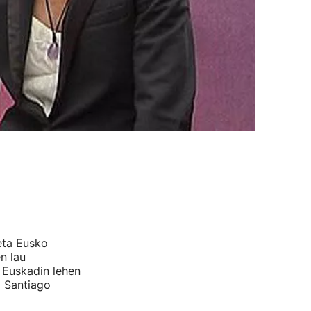
eta Eusko
n lau
, Euskadin lehen
a Santiago