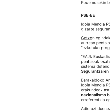
Podemosekin ba
PSE-EE
Idoia Mendia
P
gizarte seguran
Getxo
n eginda
aurrean pentsio
"ezkutuko prog
"EAJk Euskadir
pentsioak osatz
sistema defenda
Segurantzaren 
Barakaldoko Ana
Idoia Mendia PS
erakundeak asti
nazionalismo be
erreferentzia e
Adierazi duenez