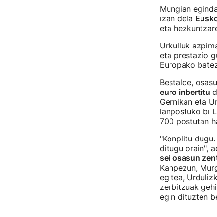
Mungian eginda
izan dela
Eusko
eta hezkuntzare
Urkulluk azpim
eta prestazio g
Europako batez
Bestalde, osasu
euro inbertitu
d
Gernikan eta Ur
lanpostuko bi La
700 postutan ha
"Konplitu dugu.
ditugu orain", 
sei osasun zen
Kanpezun, Murg
egitea, Urduliz
zerbitzuak gehi
egin dituzten 