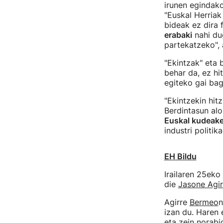
irunen egindako
"Euskal Herriak
bideak ez dira 
erabaki
nahi dug
partekatzeko", 
"Ekintzak" eta 
behar da, ez hi
egiteko gai baga
"Ekintzekin hit
Berdintasun al
Euskal kudeake
industri politi
EH Bildu
Irailaren 25eko
die
Jasone Agir
Agirre
Bermeo
n
izan du. Haren 
eta zein norabid