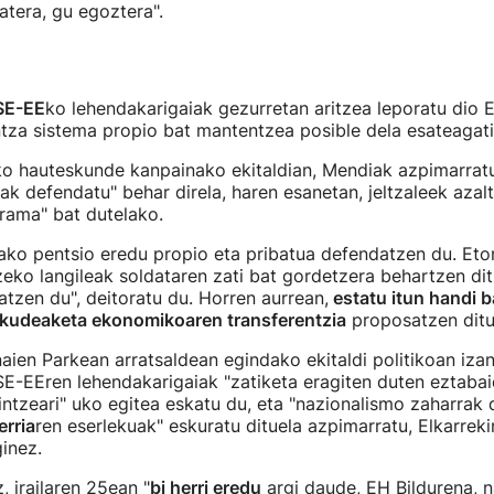
tera, gu egoztera".
SE-EE
ko lehendakarigaiak gezurretan aritzea leporatu dio E
tza sistema propio bat mantentzea posible dela esateagati
ko hauteskunde kanpainako ekitaldian, Mendiak azpimarrat
ak defendatu" behar direla, haren esanetan, jeltzaleek azal
rama" bat dutelako.
ako pentsio eredu propio eta pribatua defendatzen du. Eto
eko langileak soldataren zati bat gordetzera behartzen di
tzen du", deitoratu du. Horren aurrean,
estatu itun handi b
kudeaketa ekonomikoaren transferentzia
proposatzen dituz
ien Parkean arratsaldean egindako ekitaldi politikoan iza
E-EEren lehendakarigaiak "zatiketa eragiten duten eztabai
ntzeari" uko egitea eskatu du, eta "nazionalismo zaharra
rria
ren eserlekuak" eskuratu dituela azpimarratu, Elkarre
ginez.
, irailaren 25ean "
bi herri eredu
argi daude, EH Bildurena, n