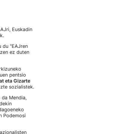
AJri, Euskadin
k.
u du "EAJren
tzen ez duten
rkizuneko
tuen pentsio
at eta Gizarte
te sozialistek.
n da Mendia,
dekin
k dagoeneko
kin Podemosi
azionalisten