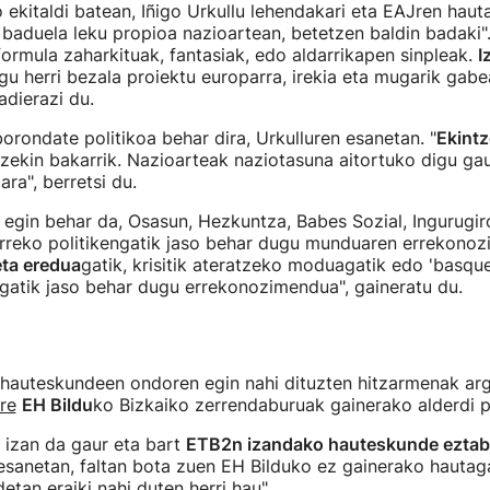
 ekitaldi batean, Iñigo Urkullu lehendakari eta EAJren hau
 baduela leku propioa nazioartean, betetzen baldin badaki".
formula zaharkituak, fantasiak, edo aldarrikapen sinpleak.
I
u herri bezala proiektu europarra, irekia eta mugarik gabe
adierazi du.
borondate politikoa behar dira, Urkulluren esanetan. "
Ekintz
tzekin bakarrik. Nazioarteak naziotasuna aitortuko digu ga
ra", berretsi du.
z egin behar da, Osasun, Hezkuntza, Babes Sozial, Ingurugir
orreko politikengatik jaso behar dugu munduaren errekono
ta eredua
gatik, krisitik ateratzeko moduagatik edo 'basque
kagatik jaso behar dugu errekonozimendua", gaineratu du.
 hauteskundeen ondoren egin nahi dituzten hitzarmenak ar
re
EH Bildu
ko Bizkaiko zerrendaburuak gainerako alderdi po
 izan da gaur eta bart
ETB2n izandako hauteskunde eztab
esanetan, faltan bota zuen EH Bilduko ez gainerako hautag
etan eraiki nahi duten herri hau".