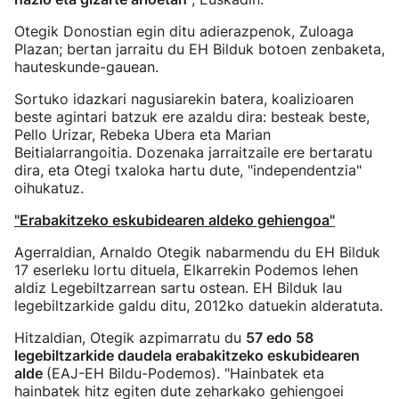
Otegik Donostian egin ditu adierazpenok, Zuloaga
Plazan; bertan jarraitu du EH Bilduk botoen zenbaketa,
hauteskunde-gauean.
Sortuko idazkari nagusiarekin batera, koalizioaren
beste agintari batzuk ere azaldu dira: besteak beste,
Pello Urizar, Rebeka Ubera eta Marian
Beitialarrangoitia. Dozenaka jarraitzaile ere bertaratu
dira, eta Otegi txaloka hartu dute, "independentzia"
oihukatuz.
"Erabakitzeko eskubidearen aldeko gehiengoa"
Agerraldian, Arnaldo Otegik nabarmendu du EH Bilduk
17 eserleku lortu dituela, Elkarrekin Podemos lehen
aldiz Legebiltzarrean sartu ostean. EH Bilduk lau
legebiltzarkide galdu ditu, 2012ko datuekin alderatuta.
Hitzaldian, Otegik azpimarratu du
57 edo 58
legebiltzarkide daudela erabakitzeko eskubidearen
alde
(EAJ-EH Bildu-Podemos). "Hainbatek eta
hainbatek hitz egiten dute zeharkako gehiengoei