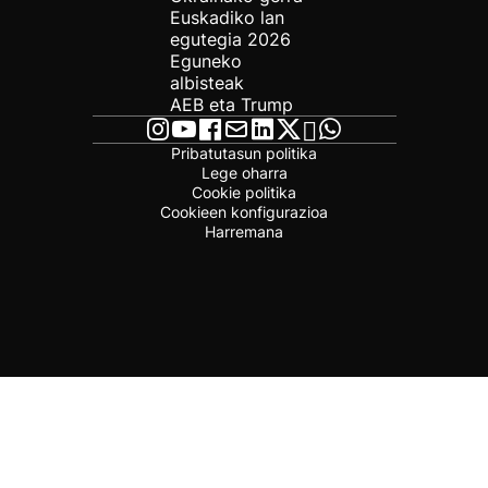
Euskadiko lan
egutegia 2026
Eguneko
albisteak
AEB eta Trump
Pribatutasun politika
Lege oharra
Cookie politika
Cookieen konfigurazioa
Harremana