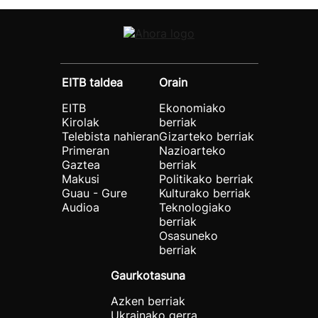
EITB taldea
Orain
EITB
Ekonomiako
Kirolak
berriak
Telebista nahieran
Gizarteko berriak
Primeran
Nazioarteko
Gaztea
berriak
Makusi
Politikako berriak
Guau - Gure
Kulturako berriak
Audioa
Teknologiako
berriak
Osasuneko
berriak
Gaurkotasuna
Azken berriak
Ukrainako gerra