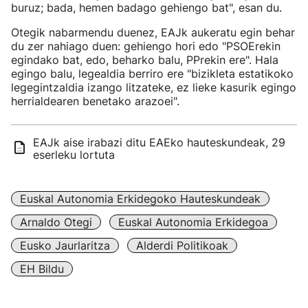
buruz; bada, hemen badago gehiengo bat", esan du.
Otegik nabarmendu duenez, EAJk aukeratu egin behar
du zer nahiago duen: gehiengo hori edo "PSOErekin
egindako bat, edo, beharko balu, PPrekin ere". Hala
egingo balu, legealdia berriro ere "bizikleta estatikoko
legegintzaldia izango litzateke, ez lieke kasurik egingo
herrialdearen benetako arazoei".
EAJk aise irabazi ditu EAEko hauteskundeak, 29
eserleku lortuta
Euskal Autonomia Erkidegoko Hauteskundeak
Arnaldo Otegi
Euskal Autonomia Erkidegoa
Eusko Jaurlaritza
Alderdi Politikoak
EH Bildu