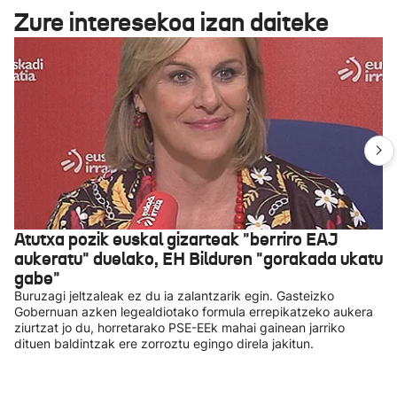
Zure interesekoa izan daiteke
Atutxa pozik euskal gizarteak "berriro EAJ
aukeratu" duelako, EH Bilduren "gorakada ukatu
gabe"
Buruzagi jeltzaleak ez du ia zalantzarik egin. Gasteizko
Gobernuan azken legealdiotako formula errepikatzeko aukera
ziurtzat jo du, horretarako PSE-EEk mahai gainean jarriko
dituen baldintzak ere zorroztu egingo direla jakitun.