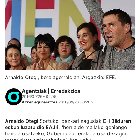
Arnaldo Otegi, bere agerraldian. Argazkia: EFE.
Agentziak | Erredakzioa
2016/09/26 - 02:05
Azken eguneratzea
2016/09/26 - 02:05
Arnaldo Otegi
Sortuko idazkari nagusiak
EH Bilduren
eskua luzatu dio EAJri
, "herrialde mailako gehiengo
handia osatzeko, Gobernu aurrerakoia osa dezagun,
nazio eta gizarte arloetan
", Euskadin.