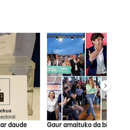
tar daude
Gaur amaituko da bizitasu