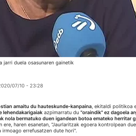
la jarri duela osasunaren gainetik
2020/07/10 - 23:28
stian amaitu du hauteskunde-kanpaina
, ekitaldi politikoa 
e lehendakarigaiak
azpimarratu du
"oraindik" ez dagoela ar
ak nola bermatuko duen igandean botoa emateko herritar g
an ere, haren esanetan, "Jaurlaritzak egoera kontrolpean due
 irmoago errefusatzen dute hori".