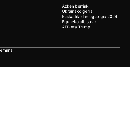
Azken berriak
Ukrainako gerra
Euskadiko lan egutegia 2026
Eguneko albisteak
AEB eta Trump
remana