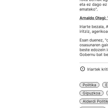
eta ez dago ez 
emateko".
Arnaldo Otegi: "
Iriarte bezala,
iritziz, ageriko
Esan duenez, "
osasunaren gain
beste edozein i
Gobernu bat be
Iriartek kri
Politika
E
Gipuzkoa
Alderdi Politi