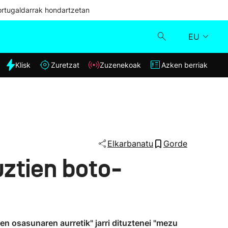
ortugaldarrak hondartzetan
EU
dia
Klisk
Zuretzat
Zuzenekoak
Azken berriak
Klisk
Zuzenekoak
Zuretzat
Elkarbanatu
Gorde
uztien boto-
Azken berriak
ren osasunaren aurretik" jarri dituztenei "mezu