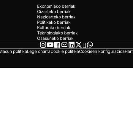
Ekonomiako berriak
Gizarteko berriak
Nazioarteko berriak
Politikako berriak
Kulturako berriak
Teknologiako berriak
Osasuneko berriak
utasun politika
Lege oharra
Cookie politika
Cookieen konfigurazioa
Har