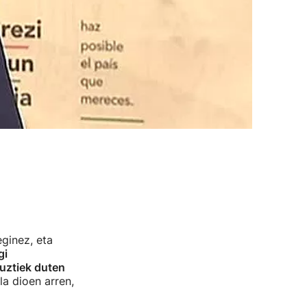
eginez, eta
gi
uztiek duten
la dioen arren,