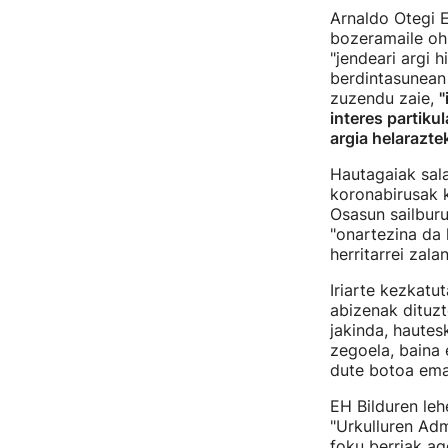
Arnaldo Otegi 
bozeramaile ohi
"jendeari argi 
berdintasunean 
zuzendu zaie,
"
interes partiku
argia helarazte
Hautagaiak sal
koronabirusak k
Osasun sailburua
"onartezina da
herritarrei zal
Iriarte kezkatu
abizenak dituz
jakinda, hautes
zegoela, baina 
dute botoa ema
EH Bilduren leh
"Urkulluren Adm
foku berriak ag