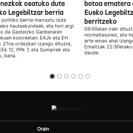
onezkok osatuko dute
botoa ematera 
ko Legebiltzar berria
Eusko Legebilt
politiko berria marraztu dute
berritzeko
eko hauteskundeek, eta hori argi
09:00etan ireki dituz
ko da Gasteizko Ganberaren
normaltasunez, eta he
ekuen koloreetan: EAJk eta EH
arte eman ahal izang
k 27na ordezkari izango dituzte,
Emaitzak 22:30erako 
Ek 12, PPk 7, eta Sumarrek eta
daude.
, bana.
Orain