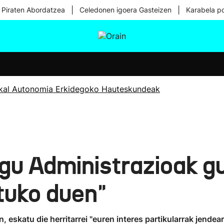
|
|
 Piraten Abordatzea
Celedonen igoera Gasteizen
Karabela p
tura
Ikusmiran
Egural
Osasuna
Teknologia
kal Autonomia Erkidegoko Hauteskundeak
igu Administrazioak g
tuko duen"
, eskatu die herritarrei "euren interes partikularrak jendea