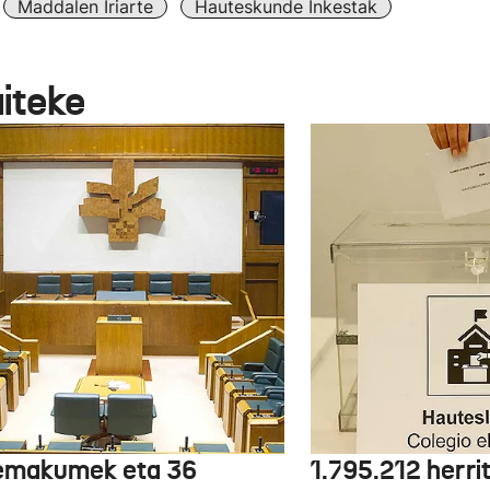
Maddalen Iriarte
Hauteskunde Inkestak
aiteke
emakumek eta 36
1.795.212 herri