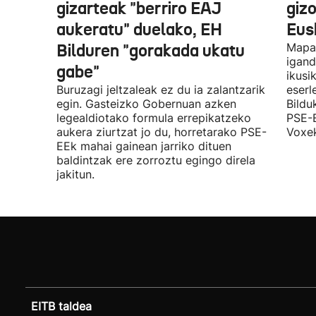
gizarteak "berriro EAJ
giz
aukeratu" duelako, EH
Eus
Bilduren "gorakada ukatu
Mapa 
igand
gabe"
ikusi
Buruzagi jeltzaleak ez du ia zalantzarik
eserl
egin. Gasteizko Gobernuan azken
Bildu
legealdiotako formula errepikatzeko
PSE-E
aukera ziurtzat jo du, horretarako PSE-
Voxek
EEk mahai gainean jarriko dituen
baldintzak ere zorroztu egingo direla
jakitun.
EITB taldea