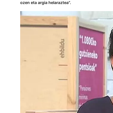
ozen eta argia helaraztea".