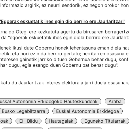
informazio argirik, ez neurri sendorik, ezinegon orokor hon
Egoerak eskuetatik ihes egin dio berriro ere Jaurlaritzari"
 Arnaldo Otegi ere kezkatuta agertu da birusaren berragertz
a da "egoerak eskuetatik ihes egin diola berriro ere Jaurlaritz
denek ikusi dute Gobernu honek lehentasuna eman diela ha
etik, eta hori ezin da berriro gertatu; herritarren osasuna 
nteresen gainetik jarriko dituen Gobernua behar dugu, konf
har dugu, egia esango duen Gobernu bat behar dugu".
tikatu du Jaurlaritzak interes elektorala jarri duela osasunar
uskal Autonomia Erkidegoko Hauteskundeak
Araba
Eusko Legebiltzarra
Euskal Autonomia Erkidegoa
koak
EH Bildu
Hautagaiak
Eguneko Titularrak