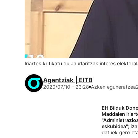
Iriartek kritikatu du Jaurlaritzak interes elektora
Agentziak | EITB
2020/07/10 - 23:28
Azken eguneratzea
EH Bilduk Dono
Maddalen Iriart
"Administrazio
eskubidea"
; iz
datuek gero eta