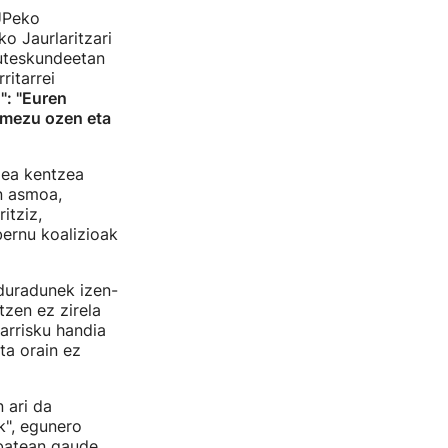
UPeko
o Jaurlaritzari
auteskundeetan
ritarrei
": "Euren
i mezu ozen eta
dea kentzea
en asmoa,
itziz,
ernu koalizioak
rduradunek izen-
zen ez zirela
arrisku handia
ta orain ez
 ari da
k", egunero
 batean gaude,