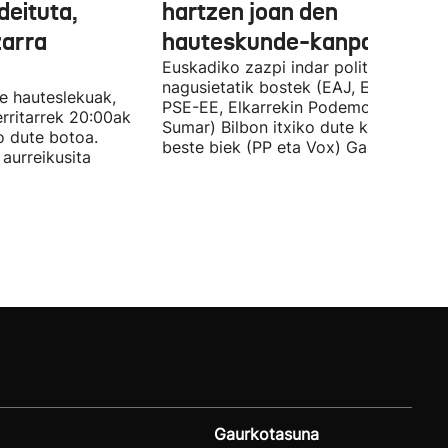
deituta,
hartzen joan den
zarra
hauteskunde-kanpaina
Euskadiko zazpi indar politiko
nagusietatik bostek (EAJ, EH Bildu,
te hauteslekuak,
PSE-EE, Elkarrekin Podemos eta
rritarrek 20:00ak
Sumar) Bilbon itxiko dute kanpaina, e
o dute botoa.
beste biek (PP eta Vox) Gasteizen.
aurreikusita
Gaurkotasuna