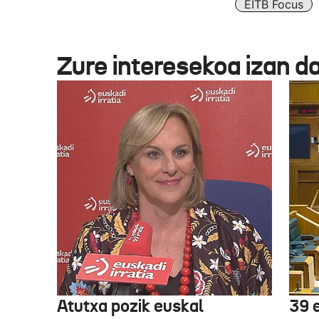
EITB Focus
Zure interesekoa izan d
Atutxa pozik euskal
39 