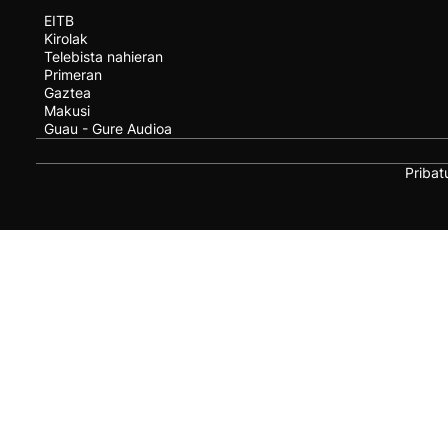
EITB
Kirolak
Telebista nahieran
Primeran
Gaztea
Makusi
Guau - Gure Audioa
Pribat