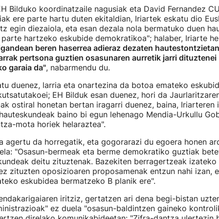
EH Bilduko koordinatzaile nagusiak eta David Fernandez C
ak ere parte hartu duten ekitaldian, Iriartek eskatu dio Eusk
hitz egin diezaiola, eta esan dezala nola bermatuko duen h
parte hartzeko eskubide demokratikoa"; halaber, Iriarte her
igandean beren haserrea adieraz dezaten hautestontzietan
larrak pertsona guztien osasunaren aurretik jarri dituztene
ko garaia da"
, nabarmendu du.
atu duenez, larria eta onartezina da botoa emateko eskubi
utsatutakoei; EH Bilduk esan duenez, hori da Jaurlaritzar
k ostiral honetan bertan iragarri duenez, baina, Iriarteren ir
 hauteskundeak baino bi egun lehenago Mendia-Urkullu Gob
antza-mota horiek helaraztea".
ta agertu da horregatik, eta gogorarazi du egoera honen a
tela: "Osasun-bermeak eta berme demokratiko guztiak betet
kundeak deitu zituztenak. Bazekiten berragertzeak izateko 
ez zituzten oposizioaren proposamenak entzun nahi izan, e
teko eskubidea bermatzeko B planik ere".
endakarigaiaren iritziz, gertatzen ari dena begi-bistan uzten
inistrazioak" ez duela "osasun-baldintzen gaineko kontroli
ertzen direlako komunikabideetan: "Zifra-dantza ulertezin