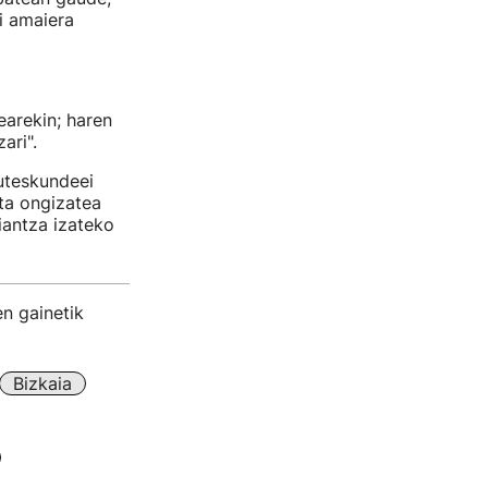
i amaiera
earekin; haren
ari".
uteskundeei
eta ongizatea
iantza izateko
en gainetik
Bizkaia