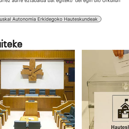
rrez aurre eztabaida bat egiteko' dei egin dio Urkulluri
uskal Autonomia Erkidegoko Hauteskundeak
aiteke