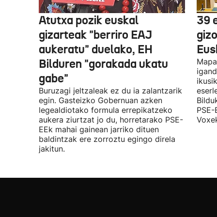
Atutxa pozik euskal
39 
gizarteak "berriro EAJ
giz
aukeratu" duelako, EH
Eus
Bilduren "gorakada ukatu
Mapa 
igand
gabe"
ikusi
Buruzagi jeltzaleak ez du ia zalantzarik
eserl
egin. Gasteizko Gobernuan azken
Bildu
legealdiotako formula errepikatzeko
PSE-E
aukera ziurtzat jo du, horretarako PSE-
Voxek
EEk mahai gainean jarriko dituen
baldintzak ere zorroztu egingo direla
jakitun.