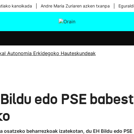
|
|
tiako kanoikada
Andre Maria Zuriaren azken txanpa
Egurald
tura
Ikusmiran
Egural
Osasuna
Teknologia
kal Autonomia Erkidegoko Hauteskundeak
Bildu edo PSE babest
ko
za osatzeko beharrezkoak izatekotan, du EH Bildu edo PSE 