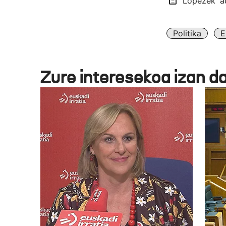
Lopezek 'au
Politika
E
Zure interesekoa izan d