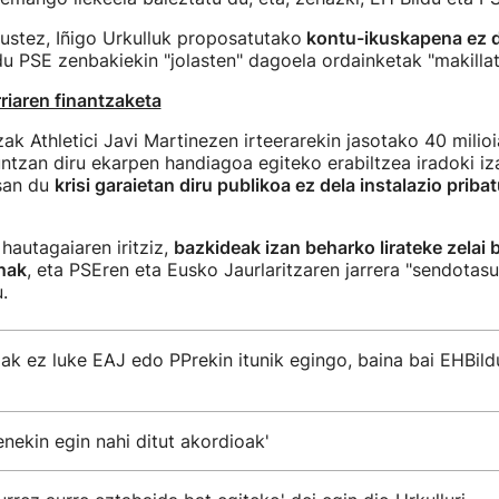
ustez, Iñigo Urkulluk proposatutako
kontu-ikuskapena ez 
du PSE zenbakiekin "jolasten" dagoela ordainketak "makilla
iaren finantzaketa
zak Athletici Javi Martinezen irteerarekin jasotako 40 mil
untzan diru ekarpen handiagoa egiteko erabiltzea iradoki iz
san du
krisi garaietan diru publikoa ez dela instalazio priba
hautagaiaren iritziz,
bazkideak izan beharko lirateke zelai b
nak
, eta PSEren eta Eusko Jaurlaritzaren jarrera "sendotas
.
ak ez luke EAJ edo PPrekin itunik egingo, baina bai EHBil
enekin egin nahi ditut akordioak'