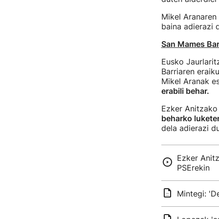
Mikel Aranaren 
baina adierazi 
San Mames Barr
Eusko Jaurlarit
Barriaren eraik
Mikel Aranak e
erabili behar.
Ezker Anitzako 
beharko lukete
dela adierazi du
Ezker Anitz
PSErekin
Mintegi: 'D