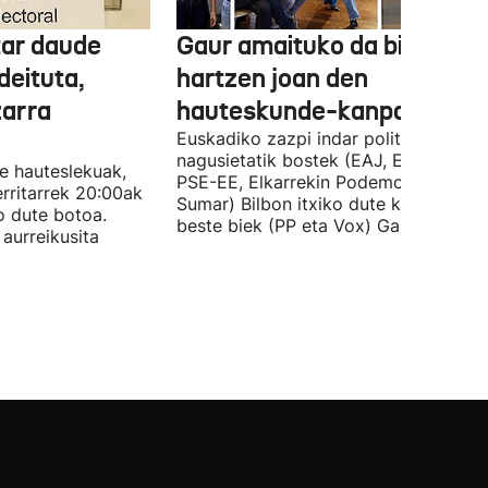
tar daude
Gaur amaituko da bizitasu
deituta,
hartzen joan den
zarra
hauteskunde-kanpaina
Euskadiko zazpi indar politiko
nagusietatik bostek (EAJ, EH Bildu,
te hauteslekuak,
PSE-EE, Elkarrekin Podemos eta
rritarrek 20:00ak
Sumar) Bilbon itxiko dute kanpaina, e
o dute botoa.
beste biek (PP eta Vox) Gasteizen.
aurreikusita