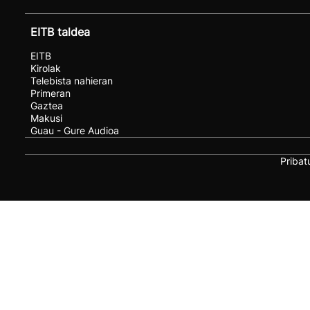
EITB taldea
EITB
Kirolak
Telebista nahieran
Primeran
Gaztea
Makusi
Guau - Gure Audioa
Pribat