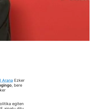
l Arana
Ezker
 egingo
, bere
ker
litika egiten
E aipatu ditu.