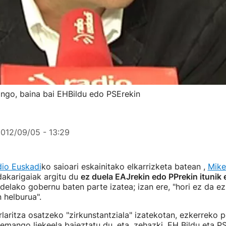
ingo, baina bai EHBildu edo PSErekin
012/09/05 - 13:29
io Euskadi
ko saioari eskainitako elkarrizketa batean ,
Mike
dakarigaiak argitu du
ez duela EAJrekin edo PPrekin itunik
delako gobernu baten parte izatea; izan ere, "hori ez da ez
n helburua".
laritza osatzeko "zirkunstantziala" izatekotan, ezkerreko po
 emango liekeela baieztatu du, eta, zehazki, EH Bildu eta PS