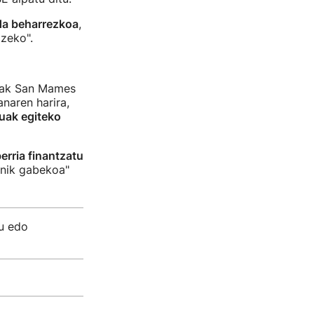
da beharrezkoa
,
tzeko".
ioiak San Mames
anaren harira,
tuak egiteko
erria finantzatu
unik gabekoa"
du edo