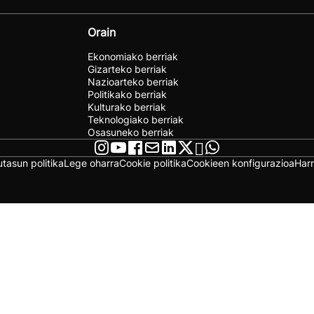
Orain
Ekonomiako berriak
Gizarteko berriak
Nazioarteko berriak
Politikako berriak
Kulturako berriak
Teknologiako berriak
Osasuneko berriak
utasun politika
Lege oharra
Cookie politika
Cookieen konfigurazioa
Har