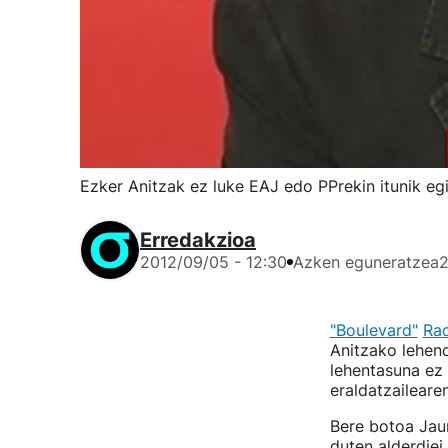
Ezker Anitzak ez luke EAJ edo PPrekin itunik eg
Erredakzioa
2012/09/05 - 12:30
Azken eguneratzea
2
"Boulevard"
Rad
Anitzako lehen
lehentasuna ez 
eraldatzaileare
Bere botoa Jaur
duten alderdiei