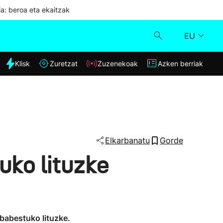
ia: beroa eta ekaitzak
EU
dia
Klisk
Zuretzat
Zuzenekoak
Azken berriak
Klisk
Zuzenekoak
Zuretzat
Elkarbanatu
Gorde
uko lituzke
Azken berriak
babestuko lituzke.