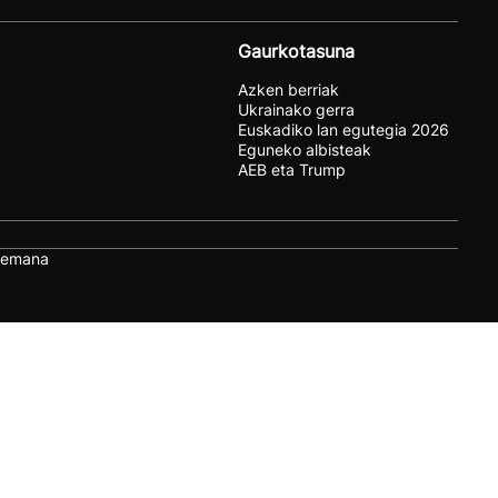
Gaurkotasuna
Azken berriak
Ukrainako gerra
Euskadiko lan egutegia 2026
Eguneko albisteak
AEB eta Trump
remana