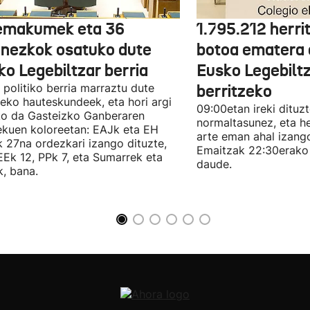
emakumek eta 36
1.795.212 herri
onezkok osatuko dute
botoa ematera 
ko Legebiltzar berria
Eusko Legebilt
politiko berria marraztu dute
berritzeko
eko hauteskundeek, eta hori argi
09:00etan ireki dituz
ko da Gasteizko Ganberaren
normaltasunez, eta he
ekuen koloreetan: EAJk eta EH
arte eman ahal izang
k 27na ordezkari izango dituzte,
Emaitzak 22:30erako 
Ek 12, PPk 7, eta Sumarrek eta
daude.
, bana.