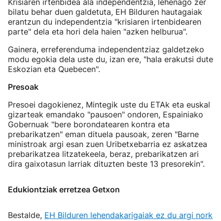
Krisiaren irtenbidea ala independentzia, lehenago zer
bilatu behar duen galdetuta, EH Bilduren hautagaiak
erantzun du independentzia "krisiaren irtenbidearen
parte" dela eta hori dela haien "azken helburua".
Gainera, erreferenduma independentziaz galdetzeko
modu egokia dela uste du, izan ere, "hala erakutsi dute
Eskozian eta Quebecen".
Presoak
Presoei dagokienez, Mintegik uste du ETAk eta euskal
gizarteak emandako "pausoen" ondoren, Espainiako
Gobernuak "bere borondatearen kontra eta
prebarikatzen" eman dituela pausoak, zeren "Barne
ministroak argi esan zuen Uribetxebarria ez askatzea
prebarikatzea litzatekeela, beraz, prebarikatzen ari
dira gaixotasun larriak dituzten beste 13 presorekin".
Edukiontziak erretzea Getxon
Bestalde,
EH Bilduren lehendakarigaiak ez du argi nork