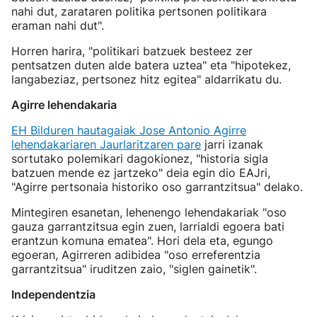
nahi dut, zarataren politika pertsonen politikara
eraman nahi dut".
Horren harira, "politikari batzuek besteez zer
pentsatzen duten alde batera uztea" eta "hipotekez,
langabeziaz, pertsonez hitz egitea" aldarrikatu du.
Agirre lehendakaria
EH Bilduren hautagaiak Jose Antonio Agirre
lehendakariaren Jaurlaritzaren pare
jarri izanak
sortutako polemikari dagokionez, "historia sigla
batzuen mende ez jartzeko" deia egin dio EAJri,
"Agirre pertsonaia historiko oso garrantzitsua" delako.
Mintegiren esanetan, lehenengo lehendakariak "oso
gauza garrantzitsua egin zuen, larrialdi egoera bati
erantzun komuna ematea". Hori dela eta, egungo
egoeran, Agirreren adibidea "oso erreferentzia
garrantzitsua" iruditzen zaio, "siglen gainetik".
Independentzia