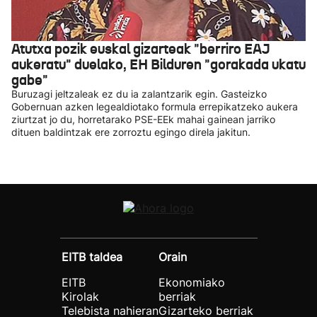
Atutxa pozik euskal gizarteak "berriro EAJ
aukeratu" duelako, EH Bilduren "gorakada ukatu
gabe"
Buruzagi jeltzaleak ez du ia zalantzarik egin. Gasteizko
Gobernuan azken legealdiotako formula errepikatzeko aukera
ziurtzat jo du, horretarako PSE-EEk mahai gainean jarriko
dituen baldintzak ere zorroztu egingo direla jakitun.
EITB taldea
Orain
EITB
Ekonomiako
Kirolak
berriak
Telebista nahieran
Gizarteko berriak