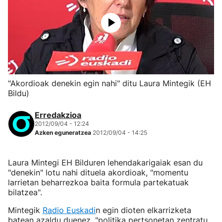
"Akordioak denekin egin nahi" ditu Laura Mintegik (EH
Bildu)
Erredakzioa
2012/09/04 - 12:24
Azken eguneratzea
2012/09/04 - 14:25
Laura Mintegi EH Bilduren lehendakarigaiak esan du
"denekin" lotu nahi dituela akordioak, "momentu
larrietan beharrezkoa baita formula partekatuak
bilatzea".
Mintegik
Radio Euskadi
n egin dioten elkarrizketa
batean azaldu duenez, "politika pertsonetan zentratu