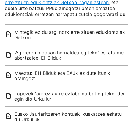
erre zituen edukiontziak Getxon iragan astean
, eta
duela urte batzuk PPko zinegotzi baten emaztea
edukiontziak erretzen harrapatu zutela gogorarazi du.
Mintegik ez du argi nork erre zituen edukiontziak
Getxon
'Agirreren moduan herrialdea egiteko' eskatu die
abertzaleei EHBilduk
Maeztu: 'EH Bilduk eta EAJk ez dute itunik
oraingoz'
Lopezek 'aurrez aurre eztabaida bat egiteko' dei
egin dio Urkulluri
Eusko Jaurlaritzaren kontuak ikuskatzea eskatu
du Urkulluk