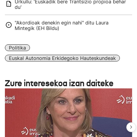
Urkullu: 'Euskadik bere Trantsizio propioa behar
du'
"Akordioak denekin egin nahi" ditu Laura
Mintegik (EH Bildu)
Politika
Euskal Autonomia Erkidegoko Hauteskundeak
Zure interesekoa izan daiteke