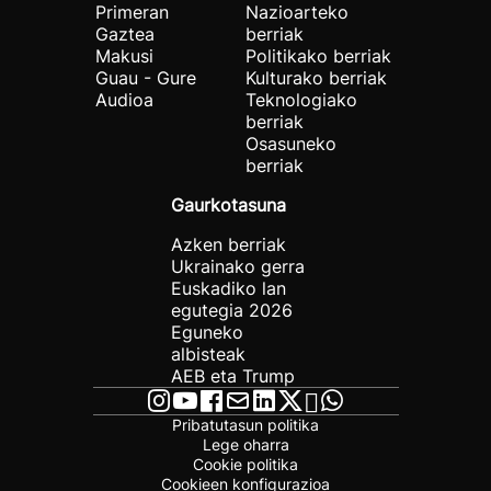
Primeran
Nazioarteko
Gaztea
berriak
Makusi
Politikako berriak
Guau - Gure
Kulturako berriak
Audioa
Teknologiako
berriak
Osasuneko
berriak
Gaurkotasuna
Azken berriak
Ukrainako gerra
Euskadiko lan
egutegia 2026
Eguneko
albisteak
AEB eta Trump
Pribatutasun politika
Lege oharra
Cookie politika
Cookieen konfigurazioa