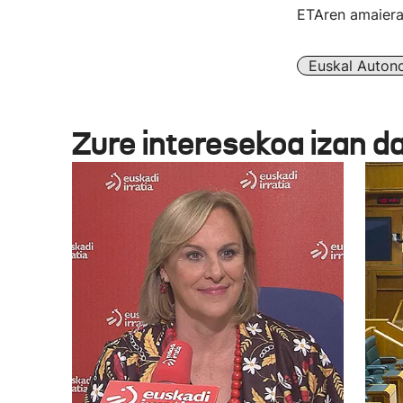
ETAren amaierar
Euskal Auton
Zure interesekoa izan d