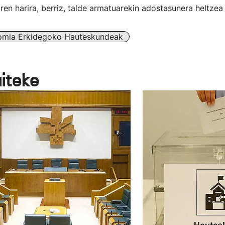
en harira, berriz, talde armatuarekin adostasunera heltzea
omia Erkidegoko Hauteskundeak
aiteke