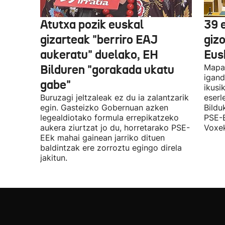
Atutxa pozik euskal
39 
gizarteak "berriro EAJ
giz
aukeratu" duelako, EH
Eus
Bilduren "gorakada ukatu
Mapa 
igand
gabe"
ikusi
Buruzagi jeltzaleak ez du ia zalantzarik
eserl
egin. Gasteizko Gobernuan azken
Bildu
legealdiotako formula errepikatzeko
PSE-E
aukera ziurtzat jo du, horretarako PSE-
Voxek
EEk mahai gainean jarriko dituen
baldintzak ere zorroztu egingo direla
jakitun.