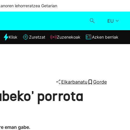
kanoren lehorreratzea Getarian
EU
dia
Klisk
Zuretzat
Zuzenekoak
Azken berriak
Klisk
Zuzenekoak
Zuretzat
Elkarbanatu
Gorde
abeko' porrota
Azken berriak
ore eman gabe.