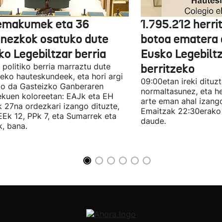
emakumek eta 36
1.795.212 herri
onezkok osatuko dute
botoa ematera 
ko Legebiltzar berria
Eusko Legebilt
politiko berria marraztu dute
berritzeko
eko hauteskundeek, eta hori argi
09:00etan ireki dituz
ko da Gasteizko Ganberaren
normaltasunez, eta he
ekuen koloreetan: EAJk eta EH
arte eman ahal izang
k 27na ordezkari izango dituzte,
Emaitzak 22:30erako 
Ek 12, PPk 7, eta Sumarrek eta
daude.
, bana.