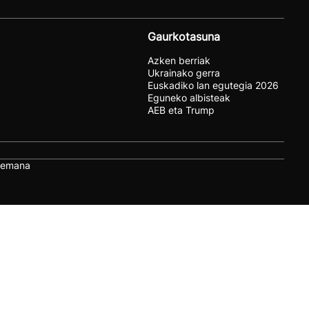
Gaurkotasuna
Azken berriak
Ukrainako gerra
Euskadiko lan egutegia 2026
Eguneko albisteak
AEB eta Trump
remana