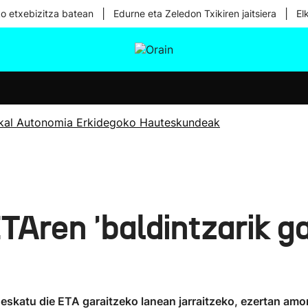
|
|
ko etxebizitza batean
Edurne eta Zeledon Txikiren jaitsiera
El
tura
Ikusmiran
Egural
Osasuna
Teknologia
kal Autonomia Erkidegoko Hauteskundeak
Aren 'baldintzarik g
eskatu die ETA garaitzeko lanean jarraitzeko, ezertan am