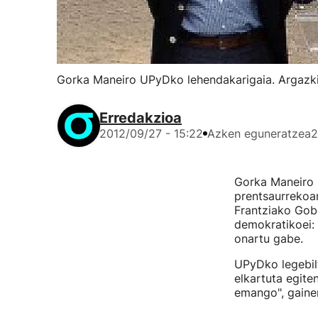
Gorka Maneiro UPyDko lehendakarigaia. Argazki
Erredakzioa
2012/09/27 - 15:22
Azken eguneratzea
2
Gorka Maneiro 
prentsaurrekoan
Frantziako Gobe
demokratikoei: 
onartu gabe.
UPyDko legebilt
elkartuta egite
emango", gaine