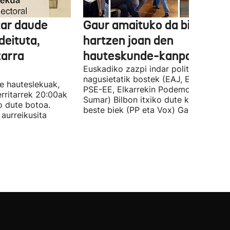
tar daude
Gaur amaituko da bizitasu
deituta,
hartzen joan den
zarra
hauteskunde-kanpaina
Euskadiko zazpi indar politiko
nagusietatik bostek (EAJ, EH Bildu,
te hauteslekuak,
PSE-EE, Elkarrekin Podemos eta
rritarrek 20:00ak
Sumar) Bilbon itxiko dute kanpaina, e
o dute botoa.
beste biek (PP eta Vox) Gasteizen.
aurreikusita