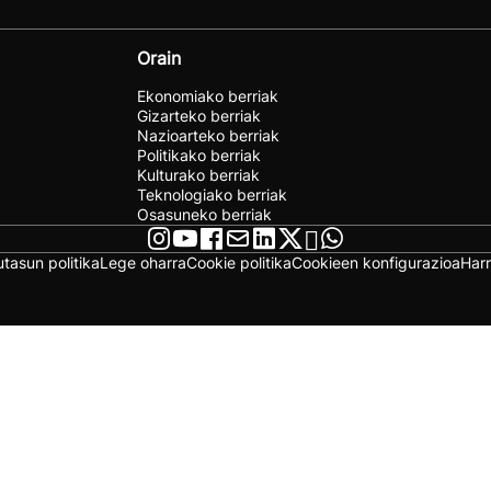
Orain
Ekonomiako berriak
Gizarteko berriak
Nazioarteko berriak
Politikako berriak
Kulturako berriak
Teknologiako berriak
Osasuneko berriak
utasun politika
Lege oharra
Cookie politika
Cookieen konfigurazioa
Har