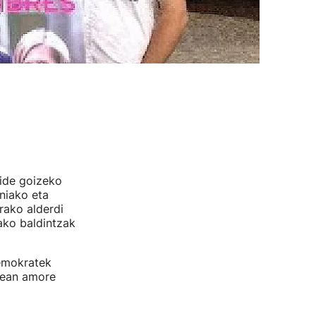
ide goizeko
niako eta
rako alderdi
ako baldintzak
demokratek
rrean amore