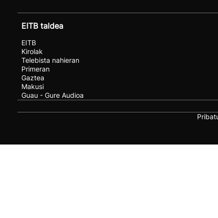
EITB taldea
EITB
Kirolak
Telebista nahieran
Primeran
Gaztea
Makusi
Guau - Gure Audioa
Pribat