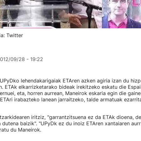
a: Twitter
012/09/28 - 19:22
UPyDko lehendakarigaiak ETAren azken agiria izan du hizp
. ETAk elkarrizketarako bideak irekitzeko eskatu die Espai
rnuei, eta, horren aurrean, Maneirok eskaria egin die gaine
ETAri irabazteko lanean jarraitzeko, talde armatuak ezarrit
zarkidearen iritziz, "garrantzitsuena ez da ETAk dioena, 
n dutena baizik". "UPyDk ez du inoiz ETAren xantaiaren au
ratu du Maneirok.