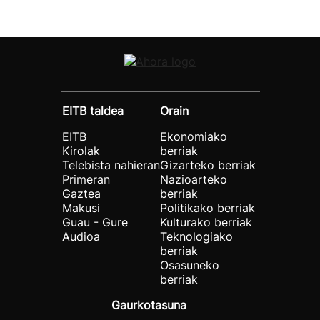
EITB taldea
Orain
EITB
Ekonomiako
Kirolak
berriak
Telebista nahieran
Gizarteko berriak
Primeran
Nazioarteko
Gaztea
berriak
Makusi
Politikako berriak
Guau - Gure
Kulturako berriak
Audioa
Teknologiako
berriak
Osasuneko
berriak
Gaurkotasuna