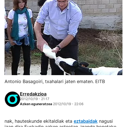
Antonio Basagoiri, txahalari jaten ematen. EITB
Erredakzioa
2012/10/19 - 21:17
Azken eguneratzea
2012/10/19 - 22:06
nak, hauteskunde ekitaldiak eta
eztabaidak
nagusi
izan dira Euskadin azken asteotan, igande honetako