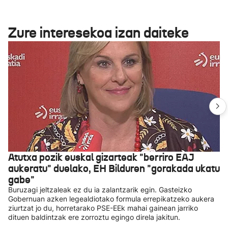
Zure interesekoa izan daiteke
Atutxa pozik euskal gizarteak "berriro EAJ
aukeratu" duelako, EH Bilduren "gorakada ukatu
gabe"
Buruzagi jeltzaleak ez du ia zalantzarik egin. Gasteizko
Gobernuan azken legealdiotako formula errepikatzeko aukera
ziurtzat jo du, horretarako PSE-EEk mahai gainean jarriko
dituen baldintzak ere zorroztu egingo direla jakitun.