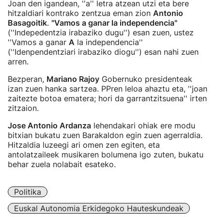
Joan den igandean, ''a'' letra atzean utzi eta bere
hitzaldiari kontrako zentzua eman zion
Antonio
Basagoitik
.
"Vamos a ganar la independencia"
(''Indepedentzia irabaziko dugu'') esan zuen, ustez
''Vamos a ganar
A
la independencia''
(''Idenpendentziari irabaziko diogu'') esan nahi zuen
arren.
Bezperan,
Mariano Rajoy
Gobernuko presidenteak
izan zuen hanka sartzea. PPren leloa ahaztu eta, ''joan
zaitezte botoa ematera; hori da garrantzitsuena'' irten
zitzaion.
Jose Antonio Ardanza
lehendakari ohiak ere modu
bitxian bukatu zuen Barakaldon egin zuen agerraldia.
Hitzaldia luzeegi ari omen zen egiten, eta
antolatzaileek musikaren bolumena igo zuten, bukatu
behar zuela nolabait esateko.
Politika
Euskal Autonomia Erkidegoko Hauteskundeak