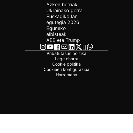
Azken berriak
Ukrainako gerra
Euskadiko lan
egutegia 2026
Eguneko
albisteak
AEB eta Trump
Pribatutasun politika
Lege oharra
Cookie politika
Cookieen konfigurazioa
Harremana