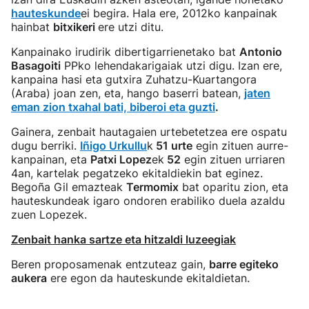
hauteskunde
ei begira. Hala ere, 2012ko kanpainak
hainbat
bitxikeri
ere utzi ditu.
Kanpainako irudirik dibertigarrienetako bat
Antonio
Basagoiti
PPko lehendakarigaiak utzi digu. Izan ere,
kanpaina hasi eta gutxira Zuhatzu-Kuartangora
(Araba) joan zen, eta, hango baserri batean,
jaten
eman zion txahal bati, biberoi eta guzti
.
Gainera, zenbait hautagaien urtebetetzea ere ospatu
dugu berriki.
Iñigo Urkullu
k
51 urte
egin zituen aurre-
kanpainan, eta
Patxi Lopez
ek
52
egin zituen urriaren
4an, kartelak pegatzeko ekitaldiekin bat eginez.
Begoña Gil emazteak
Termomix
bat oparitu zion, eta
hauteskundeak igaro ondoren erabiliko duela azaldu
zuen Lopezek.
Zenbait hanka sartze eta hitzaldi luzeegiak
Beren proposamenak entzuteaz gain,
barre egiteko
aukera
ere egon da hauteskunde ekitaldietan.