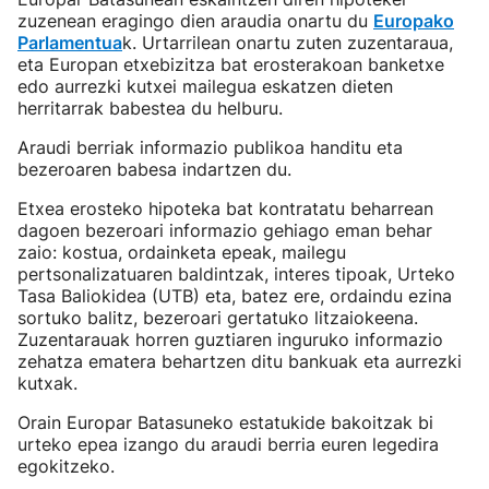
zuzenean eragingo dien araudia onartu du
Europako
Parlamentua
k. Urtarrilean onartu zuten zuzentaraua,
eta Europan etxebizitza bat erosterakoan banketxe
edo aurrezki kutxei mailegua eskatzen dieten
herritarrak babestea du helburu.
Araudi berriak informazio publikoa handitu eta
bezeroaren babesa indartzen du.
Etxea erosteko hipoteka bat kontratatu beharrean
dagoen bezeroari informazio gehiago eman behar
zaio: kostua, ordainketa epeak, mailegu
pertsonalizatuaren baldintzak, interes tipoak, Urteko
Tasa Baliokidea (UTB) eta, batez ere, ordaindu ezina
sortuko balitz, bezeroari gertatuko litzaiokeena.
Zuzentarauak horren guztiaren inguruko informazio
zehatza ematera behartzen ditu bankuak eta aurrezki
kutxak.
Orain Europar Batasuneko estatukide bakoitzak bi
urteko epea izango du araudi berria euren legedira
egokitzeko.