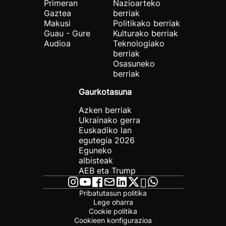
Primeran
Nazioarteko
Gaztea
berriak
Makusi
Politikako berriak
Guau - Gure
Kulturako berriak
Audioa
Teknologiako
berriak
Osasuneko
berriak
Gaurkotasuna
Azken berriak
Ukrainako gerra
Euskadiko lan
egutegia 2026
Eguneko
albisteak
AEB eta Trump
Pribatutasun politika
Lege oharra
Cookie politika
Cookieen konfigurazioa