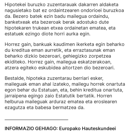
Hipotekei buruzko zuzentarauak dakarren aldaketa
nagusietako bat ez ordaintzearen ondorioei buruzkoa
da. Bezero batek ezin badu mailegua ordaindu,
banketxeak eta bezeroak berak adostuko dute
hipotekaren trukean etxea ordainetan ematea, eta
estatuek ezingo diote horri aurka egin.
Horrez gain, bankuak kaudimen ikerketa egin beharko
du kreditua eman aurretik, eta erraztasunak eman
beharko dizkio bezeroari, gehiegizko zorpetzea
ekiditeko. Horrez gain, mailegua eskatzerakoan,
atzera egiteko eskubidea aitortzen dio bezeroari.
Bestalde, hipoteka zuzentarau berriari esker,
maileguak eman ahal izateko, mailegu horrek onartuta
egon behar du Estatuan, eta, behin kreditua onartuta,
jarraipena egingo zaio Estatutik bertatik. Horren
helburua maileguak arduraz ematea eta eroslearen
ezagutza eta babesa bermatzea da.
_______________________________
INFORMAZIO GEHIAGO: Europako Hauteskundeei