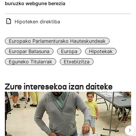
buruzko webgune berezia
Hipoteken direktiba
Europako Parlamenturako Hauteskundeak
Europar Batasuna
Europa
Hipotekak
Eguneko Titularrak
Etxebizitza
Zure interesekoa izan daiteke