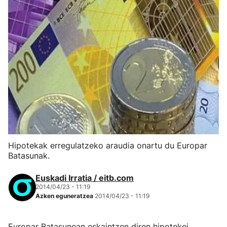
Hipotekak erregulatzeko araudia onartu du Europar
Batasunak.
Euskadi Irratia / eitb.com
2014/04/23 - 11:19
Azken eguneratzea
2014/04/23 - 11:19
Europar Batasunean eskaintzen diren hipotekei