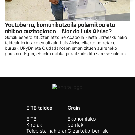
Youtuberra, komunikatzaile polemikoa eta
ohikoa auzitegietan... Nor da Luis Alvise?
Gutxik espero zituzten atzo Se Acabo la Fiesta ultraeskuineko
taldeak lortutako emaitzak. Luis Alvise elkarte horretako
buruak UPyDn eta Ciudadanosen eman zituen aurreneko
pausoak. Egun, ehunka milaka jarraitzaile ditu sare sozialetan.
EITB taldea
Orain
EITB
Ekonomiako
Kirolak
berriak
Telebista nahieran
Gizarteko berriak