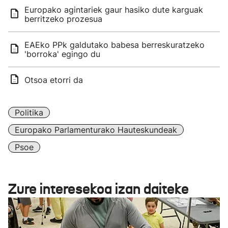
Europako agintariek gaur hasiko dute karguak
berritzeko prozesua
EAEko PPk galdutako babesa berreskuratzeko
'borroka' egingo du
Otsoa etorri da
Politika
Europako Parlamenturako Hauteskundeak
Psoe
Zure interesekoa izan daiteke