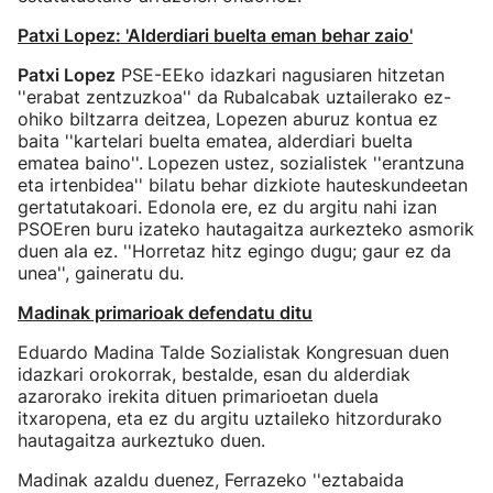
Patxi Lopez: 'Alderdiari buelta eman behar zaio'
Patxi Lopez
PSE-EEko idazkari nagusiaren hitzetan
''erabat zentzuzkoa'' da Rubalcabak uztailerako ez-
ohiko biltzarra deitzea, Lopezen aburuz kontua ez
baita ''kartelari buelta ematea, alderdiari buelta
ematea baino''.
Lopezen ustez, sozialistek ''erantzuna
eta irtenbidea'' bilatu behar dizkiote hauteskundeetan
gertatutakoari. Edonola ere, ez du argitu nahi izan
PSOEren buru izateko hautagaitza aurkezteko asmorik
duen ala ez. ''Horretaz hitz egingo dugu; gaur ez da
unea'', gaineratu du.
Madinak primarioak defendatu ditu
Eduardo Madina Talde Sozialistak Kongresuan duen
idazkari orokorrak, bestalde, esan du alderdiak
azarorako irekita dituen primarioetan duela
itxaropena, eta ez du argitu uztaileko hitzordurako
hautagaitza aurkeztuko duen.
Madinak azaldu duenez, Ferrazeko ''eztabaida