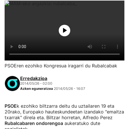
PSOEren ezohiko Kongresua iragarri du Rubalcabak
Erredakzioa
2014/05/26 - 02:00
Azken eguneratzea
2014/05/26 - 16:07
PSOE
k ezohiko biltzarra deitu du uztailaren 19 eta
20rako, Europako hauteskundeetan izandako "emaitza
txarrak" direla eta. Biltzar horretan, Alfredo Perez
Rubalcabaren ondorengoa
aukeratuko dute