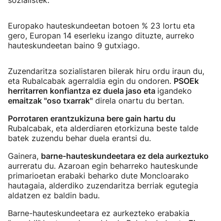
sozialistek.
Europako hauteskundeetan botoen % 23 lortu eta
gero, Europan 14 eserleku izango dituzte, aurreko
hauteskundeetan baino 9 gutxiago.
Zuzendaritza sozialistaren bilerak hiru ordu iraun du,
eta Rubalcabak agerraldia egin du ondoren.
PSOEk
herritarren konfiantza ez duela jaso eta
igandeko
emaitzak "oso txarrak"
direla onartu du bertan.
Porrotaren erantzukizuna bere gain hartu du
Rubalcabak, eta alderdiaren etorkizuna beste talde
batek zuzendu behar duela erantsi du.
Gainera,
barne-hauteskundeetara ez dela aurkeztuko
aurreratu du. Azaroan egin beharreko hauteskunde
primarioetan erabaki beharko dute Moncloarako
hautagaia, alderdiko zuzendaritza berriak egutegia
aldatzen ez baldin badu.
Barne-hauteskundeetara ez aurkezteko erabakia