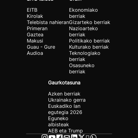
EITB
Ekonomiako
Kirolak
berriak
Telebista nahieran
Gizarteko berriak
Primeran
Nazioarteko
Gaztea
berriak
Makusi
Politikako berriak
Guau - Gure
Kulturako berriak
Audioa
Teknologiako
berriak
Osasuneko
berriak
Gaurkotasuna
Azken berriak
Ukrainako gerra
Euskadiko lan
egutegia 2026
Eguneko
albisteak
AEB eta Trump