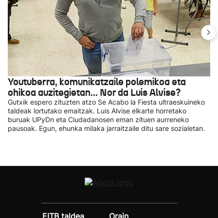
Youtuberra, komunikatzaile polemikoa eta
ohikoa auzitegietan... Nor da Luis Alvise?
Gutxik espero zituzten atzo Se Acabo la Fiesta ultraeskuineko
taldeak lortutako emaitzak. Luis Alvise elkarte horretako
buruak UPyDn eta Ciudadanosen eman zituen aurreneko
pausoak. Egun, ehunka milaka jarraitzaile ditu sare sozialetan.
EITB taldea
Orain