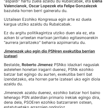
"aspaldi" hartu zuela azaldu du Rubalcabak, eta
Elena
Valencianok, Oscar Lopezek eta Felipe Gonzalezek
bazutela horren berri gaineratu du.
Uztailean Ezohiko Kongresua egin arte ez duela
kargua utziko azaldu du Rubalcabak.
Ez du argitu politikagintza utziko duen ala ez, eta
azken bi urteetan martxan jarritako egitasmoarekin
"aurrera jarraitzeko" beharra azpimarratu du.
Jimenezek uko egin dio PSNren exekutiba berrian
izateari
Bestalde,
Roberto Jimenez
PSNko idazkari nagusiak
astelehen honetan iragarri duenez, PSNk ezohiko
batzar bat egingo du aurten, exekutiba berri bat
izendatzeko, eta horren parte izateari uko egin diola
azaldu du.
Jimenezek azaldu duenez, ezohiko batzar hori baino
lehenago PSN alderdian primario irekiak egingo dira,
dena dela, PSOEren ezohiko batzarraren ostean,
estatutuetako arrazoien ondorioz.