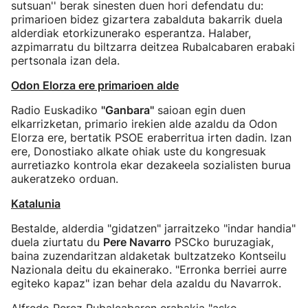
sutsuan'' berak sinesten duen hori defendatu du:
primarioen bidez gizartera zabalduta bakarrik duela
alderdiak etorkizunerako esperantza. Halaber,
azpimarratu du biltzarra deitzea Rubalcabaren erabaki
pertsonala izan dela.
Odon Elorza ere primarioen alde
Radio Euskadiko
''Ganbara''
saioan egin duen
elkarrizketan, primario irekien alde azaldu da Odon
Elorza ere, bertatik PSOE eraberritua irten dadin. Izan
ere, Donostiako alkate ohiak uste du kongresuak
aurretiazko kontrola ekar dezakeela sozialisten burua
aukeratzeko orduan.
Katalunia
Bestalde, alderdia "gidatzen" jarraitzeko "indar handia"
duela ziurtatu du
Pere Navarro
PSCko buruzagiak,
baina zuzendaritzan aldaketak bultzatzeko Kontseilu
Nazionala deitu du ekainerako. "Erronka berriei aurre
egiteko kapaz" izan behar dela azaldu du Navarrok.