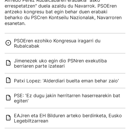
Alfredo Perez Rubalcabaren erabakia "asko
errespetatzen" duela azaldu du Navarrok. PSOEren
antzeko kongresu bat egin behar duen erabaki
beharko du PSCren Kontseilu Nazionalak, Navarroren
esanetan.
PSOEren ezohiko Kongresua iragarri du
Rubalcabak
Jimenezek uko egin dio PSNren exekutiba
berriaren parte izateari
Patxi Lopez: 'Alderdiari buelta eman behar zaio'
PSE: 'Ez dugu jakin herritarren haserrearekin bat
egiten'
EAJren eta EH Bilduren arteko berdinketa, Eusko
Legebiltzarrean