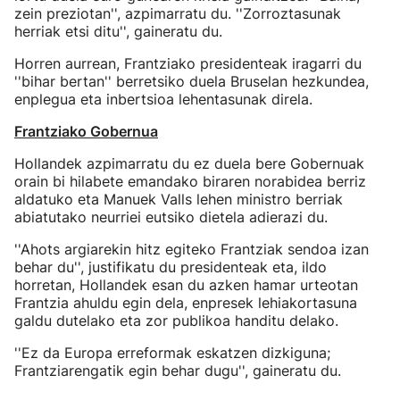
zein preziotan'', azpimarratu du. ''Zorroztasunak
herriak etsi ditu'', gaineratu du.
Horren aurrean, Frantziako presidenteak iragarri du
''bihar bertan'' berretsiko duela Bruselan hezkundea,
enplegua eta inbertsioa lehentasunak direla.
Frantziako Gobernua
Hollandek azpimarratu du ez duela bere Gobernuak
orain bi hilabete emandako biraren norabidea berriz
aldatuko eta Manuek Valls lehen ministro berriak
abiatutako neurriei eutsiko dietela adierazi du.
''Ahots argiarekin hitz egiteko Frantziak sendoa izan
behar du'', justifikatu du presidenteak eta, ildo
horretan, Hollandek esan du azken hamar urteotan
Frantzia ahuldu egin dela, enpresek lehiakortasuna
galdu dutelako eta zor publikoa handitu delako.
''Ez da Europa erreformak eskatzen dizkiguna;
Frantziarengatik egin behar dugu'', gaineratu du.