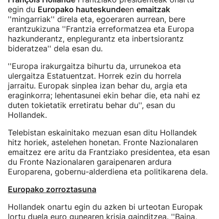
egin du
Europako hauteskunde
en
emaitzak
''mingarriak'' direla eta, egoeraren aurrean, bere
erantzukizuna ''Frantzia erreformatzea eta Europa
hazkunderantz, enplegurantz eta inbertsiorantz
bideratzea'' dela esan du.
''Europa irakurgaitza bihurtu da, urrunekoa eta
ulergaitza Estatuentzat. Horrek ezin du horrela
jarraitu. Europak sinplea izan behar du, argia eta
eraginkorra; lehentasunei ekin behar die, eta nahi ez
duten tokietatik erretiratu behar du'', esan du
Hollandek.
Telebistan eskainitako mezuan esan ditu Hollandek
hitz horiek, astelehen honetan. Fronte Nazionalaren
emaitzez ere aritu da Frantziako presidentea, eta esan
du Fronte Nazionalaren garaipenaren ardura
Europarena, gobernu-alderdiena eta politikarena dela.
Europako zorroztasuna
Hollandek onartu egin du azken bi urteotan Europak
lortu duela euro gunearen krisia gainditzea. ''Baina,