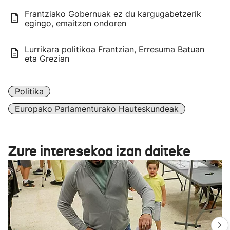
Frantziako Gobernuak ez du kargugabetzerik
egingo, emaitzen ondoren
Lurrikara politikoa Frantzian, Erresuma Batuan
eta Grezian
Politika
Europako Parlamenturako Hauteskundeak
Zure interesekoa izan daiteke