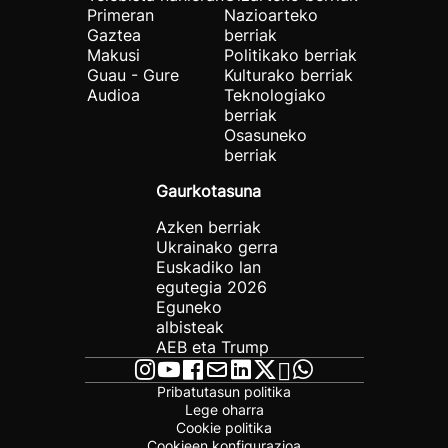
Primeran
Nazioarteko
Gaztea
berriak
Makusi
Politikako berriak
Guau - Gure
Kulturako berriak
Audioa
Teknologiako
berriak
Osasuneko
berriak
Gaurkotasuna
Azken berriak
Ukrainako gerra
Euskadiko lan
egutegia 2026
Eguneko
albisteak
AEB eta Trump
Pribatutasun politika
Lege oharra
Cookie politika
Cookieen konfigurazioa