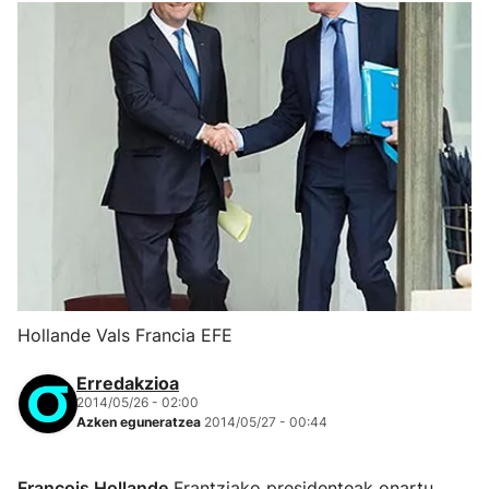
Hollande Vals Francia EFE
Erredakzioa
2014/05/26 - 02:00
Azken eguneratzea
2014/05/27 - 00:44
François Hollande
Frantziako presidenteak onartu