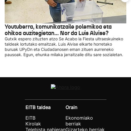
Youtuberra, komunikatzaile polemikoa eta
ohikoa auzitegietan... Nor da Luis Alvise?
Gutxik espero zituzten atzo Se Acabo la Fiesta ultraeskuineko
taldeak lortutako emaitzak. Luis Alvise elkarte horretako
buruak UPyDn eta Ciudadanosen eman zituen aurreneko
pausoak. Egun, ehunka milaka jarraitzaile ditu sare sozialetan.
EITB taldea
Orain
EITB
Ekonomiako
Kirolak
berriak
Telebista nahieran
Gizarteko berriak