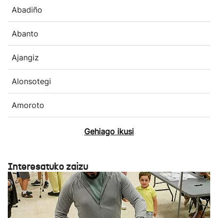
Abadiño
Abanto
Ajangiz
Alonsotegi
Amoroto
Gehiago ikusi
Interesatuko zaizu