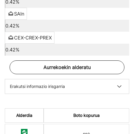
0.42%
SAIn
0.42%
CEX-CREX-PREX
0.42%
Aurrekoekin alderatu
Erakutsi informazio irisgarria
Alderdia
Boto kopurua