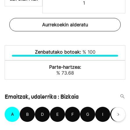
1
Aurrekoekin alderatu
Zenbatutako botoak:
% 100
Parte-hartzea:
% 73.68
Emaitzak, udalerrika : Bizkaia
A
B
D
E
F
G
I
J