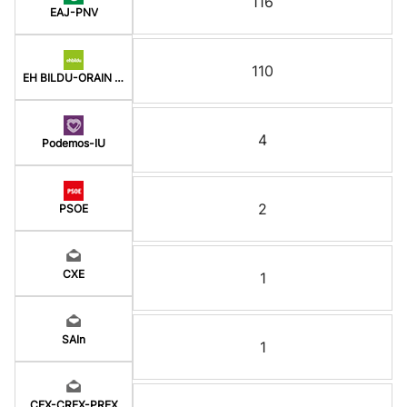
116
EAJ-PNV
110
EH BILDU-ORAIN ERREP
4
Podemos-IU
2
PSOE
CXE
1
SAIn
1
CEX-CREX-PREX