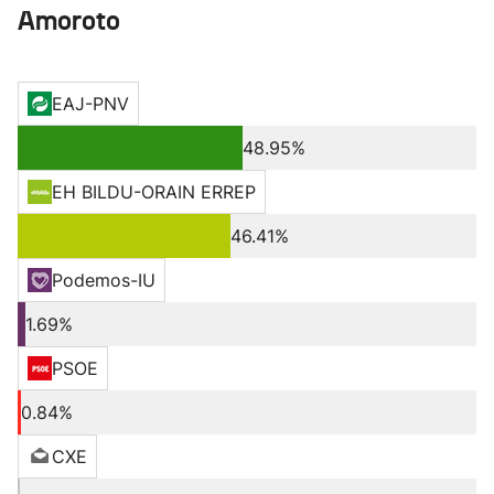
Amoroto
EAJ-PNV
48.95%
EH BILDU-ORAIN ERREP
46.41%
Podemos-IU
1.69%
PSOE
0.84%
CXE