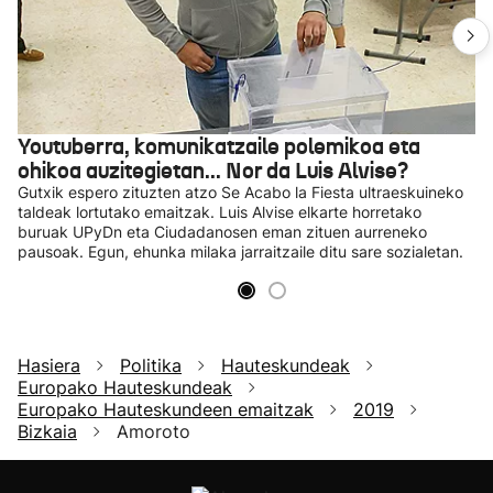
Youtuberra, komunikatzaile polemikoa eta
ohikoa auzitegietan... Nor da Luis Alvise?
Gutxik espero zituzten atzo Se Acabo la Fiesta ultraeskuineko
taldeak lortutako emaitzak. Luis Alvise elkarte horretako
buruak UPyDn eta Ciudadanosen eman zituen aurreneko
pausoak. Egun, ehunka milaka jarraitzaile ditu sare sozialetan.
Hasiera
Politika
Hauteskundeak
Europako Hauteskundeak
Europako Hauteskundeen emaitzak
2019
Bizkaia
Amoroto