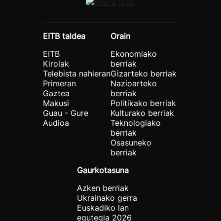
EITB taldea
Orain
EITB
Ekonomiako
Kirolak
berriak
Telebista nahieran
Gizarteko berriak
Primeran
Nazioarteko
Gaztea
berriak
Makusi
Politikako berriak
Guau - Gure
Kulturako berriak
Audioa
Teknologiako
berriak
Osasuneko
berriak
Gaurkotasuna
Azken berriak
Ukrainako gerra
Euskadiko lan
egutegia 2026