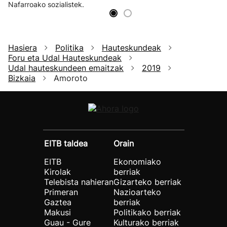
Nafarroako sozialistek.
Hasiera
Politika
Hauteskundeak
Foru eta Udal Hauteskundeak
Udal hauteskundeen emaitzak
2019
Bizkaia
Amoroto
EITB taldea
Orain
EITB
Ekonomiako
Kirolak
berriak
Telebista nahieran
Gizarteko berriak
Primeran
Nazioarteko
Gaztea
berriak
Makusi
Politikako berriak
Guau - Gure
Kulturako berriak