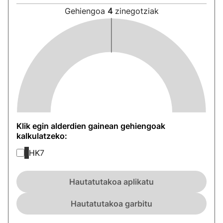
Gehiengoa
4
zinegotziak
Klik egin alderdien gainean gehiengoak
kalkulatzeko:
HK
7
Hautatutakoa aplikatu
Hautatutakoa garbitu