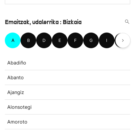
Emaitzak, udalerrika : Bizkaia
A
B
D
E
F
G
I
J
Abadiño
Abanto
Ajangiz
Alonsotegi
Amoroto