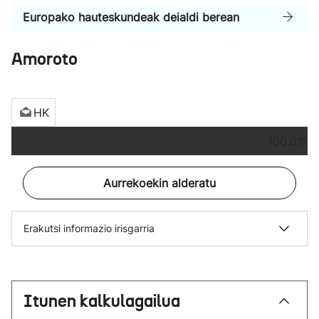
Europako hauteskundeak deialdi berean
Amoroto
HK
100.0%
Aurrekoekin alderatu
Erakutsi informazio irisgarria
Itunen kalkulagailua