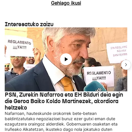
Gehiago ikusi
Interesatuko zaizu
PSN, Zurekin Nafarroa eta EH Bilduri deia egin
die Geroa Baiko Koldo Martinezek, akordiora
heltzeko
Nafarroan, hauteskunde orokorrek bete-betean
baldintzatutako negoziazioei buruz ezer gutxi eman dute
ezagutzera oraingoz alderdiek. Gobernuaren osaketan eta
Iruñeako Alkatetzan, ikusteko dago nola jokatuko duten