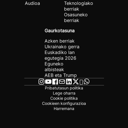
Audioa
Teknologiako
berriak
Osasuneko
berriak
Gaurkotasuna
Azken berriak
Ukrainako gerra
Euskadiko lan
egutegia 2026
Eguneko
albisteak
AEB eta Trump
Pribatutasun politika
Lege oharra
Cookie politika
Cookieen konfigurazioa
Harremana