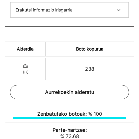
Erakutsi informazio irisgarria
Alderdia
Boto kopurua
238
HK
Aurrekoekin alderatu
Zenbatutako botoak:
% 100
Parte-hartzea:
% 73.68