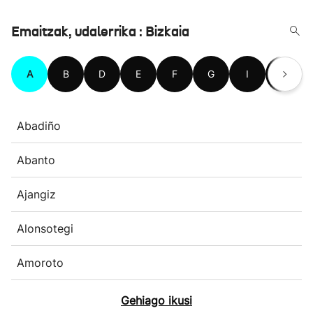
Emaitzak, udalerrika : Bizkaia
A
B
D
E
F
G
I
J
Abadiño
Abanto
Ajangiz
Alonsotegi
Amoroto
Gehiago ikusi