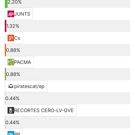
2.20%
JUNTS
1.32%
Cs
0.88%
PACMA
0.88%
piratescat/ep
0.44%
RECORTES CERO-LV-GVE
0.44%
PP