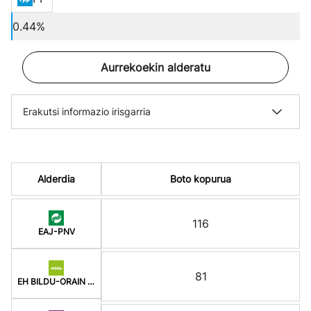
0.44%
Aurrekoekin alderatu
Erakutsi informazio irisgarria
Alderdia
Boto kopurua
116
EAJ-PNV
81
EH BILDU-ORAIN ERREP