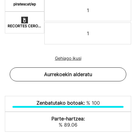
piratescat/ep
1
RECORTES CERO-LV-GVE
1
Gehiago ikusi
Aurrekoekin alderatu
Zenbatutako botoak:
% 100
Parte-hartzea:
% 89.06