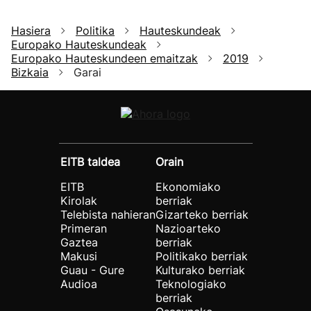
Hasiera
Politika
Hauteskundeak
Europako Hauteskundeak
Europako Hauteskundeen emaitzak
2019
Bizkaia
Garai
EITB taldea
Orain
EITB
Ekonomiako
Kirolak
berriak
Telebista nahieran
Gizarteko berriak
Primeran
Nazioarteko
Gaztea
berriak
Makusi
Politikako berriak
Guau - Gure
Kulturako berriak
Audioa
Teknologiako
berriak