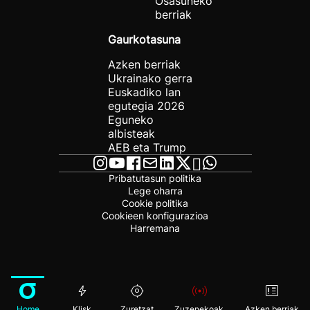
Osasuneko
berriak
Gaurkotasuna
Azken berriak
Ukrainako gerra
Euskadiko lan
egutegia 2026
Eguneko
albisteak
AEB eta Trump
Pribatutasun politika
Lege oharra
Cookie politika
Cookieen konfigurazioa
Harremana
Home
Klisk
Zuretzat
Zuzenekoak
Azken berriak