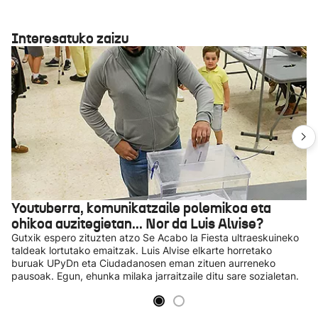
Interesatuko zaizu
Youtuberra, komunikatzaile polemikoa eta
ohikoa auzitegietan... Nor da Luis Alvise?
Gutxik espero zituzten atzo Se Acabo la Fiesta ultraeskuineko
taldeak lortutako emaitzak. Luis Alvise elkarte horretako
buruak UPyDn eta Ciudadanosen eman zituen aurreneko
pausoak. Egun, ehunka milaka jarraitzaile ditu sare sozialetan.