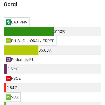
Garai
EAJ-PNV
51.10%
EH BILDU-ORAIN ERREP
35.68%
Podemos-IU
3.52%
PSOE
2.64%
VOX