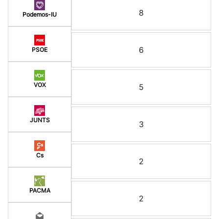
8
Podemos-IU
6
PSOE
VOX
5
JUNTS
3
Cs
2
PACMA
2