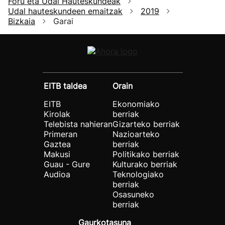
Foru eta Udal Hauteskundeak
Udal hauteskundeen emaitzak
2019
Bizkaia
Garai
EITB taldea
Orain
EITB
Ekonomiako
Kirolak
berriak
Telebista nahieran
Gizarteko berriak
Primeran
Nazioarteko
Gaztea
berriak
Makusi
Politikako berriak
Guau - Gure
Kulturako berriak
Audioa
Teknologiako
berriak
Osasuneko
berriak
Gaurkotasuna