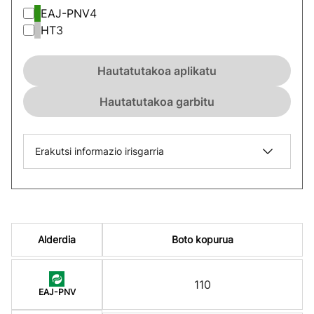
EAJ-PNV
4
HT
3
Hautatutakoa aplikatu
Hautatutakoa garbitu
Erakutsi informazio irisgarria
Alderdia
Boto kopurua
110
EAJ-PNV