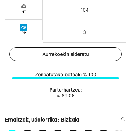
104
HT
3
PP
Aurrekoekin alderatu
Zenbatutako botoak:
% 100
Parte-hartzea:
% 89.06
Emaitzak, udalerrika : Bizkaia