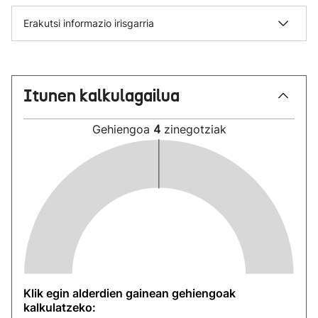
Erakutsi informazio irisgarria
Itunen kalkulagailua
Gehiengoa
4
zinegotziak
Klik egin alderdien gainean gehiengoak
kalkulatzeko: