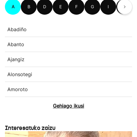
A
B
D
E
F
G
I
J
Abadiño
Abanto
Ajangiz
Alonsotegi
Amoroto
Gehiago ikusi
Interesatuko zaizu