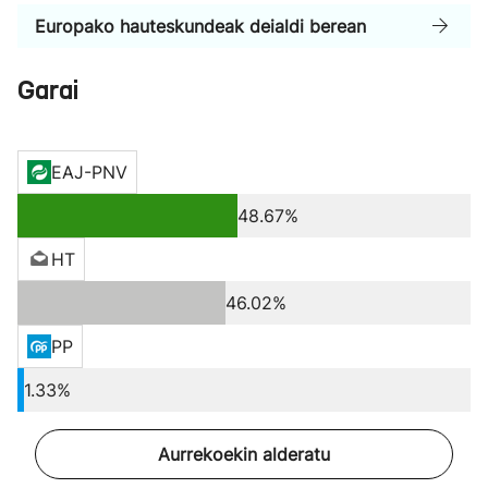
Europako hauteskundeak deialdi berean
Garai
EAJ-PNV
48.67%
HT
46.02%
PP
1.33%
Aurrekoekin alderatu