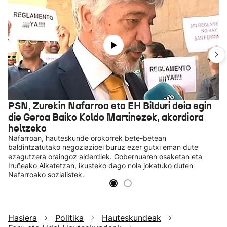
PSN, Zurekin Nafarroa eta EH Bilduri deia egin
die Geroa Baiko Koldo Martinezek, akordiora
heltzeko
Nafarroan, hauteskunde orokorrek bete-betean
baldintzatutako negoziazioei buruz ezer gutxi eman dute
ezagutzera oraingoz alderdiek. Gobernuaren osaketan eta
Iruñeako Alkatetzan, ikusteko dago nola jokatuko duten
Nafarroako sozialistek.
Hasiera
Politika
Hauteskundeak