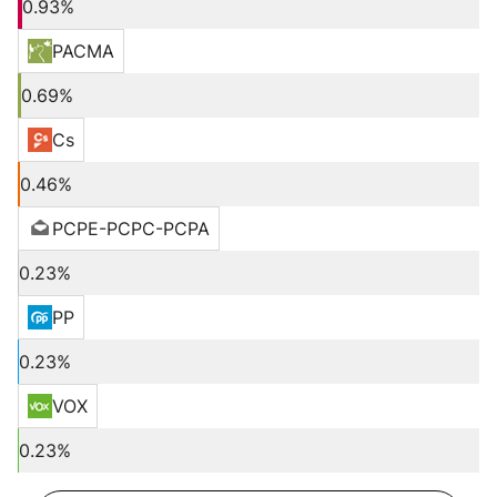
0.93%
PACMA
0.69%
Cs
0.46%
PCPE-PCPC-PCPA
0.23%
PP
0.23%
VOX
0.23%