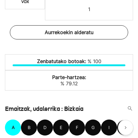
VOX
1
Aurrekoekin alderatu
Zenbatutako botoak:
% 100
Parte-hartzea:
% 79.12
Emaitzak, udalerrika : Bizkaia
A
B
D
E
F
G
I
J