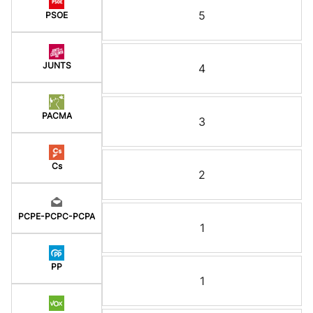
5
PSOE
JUNTS
4
PACMA
3
Cs
2
PCPE-PCPC-PCPA
1
PP
1