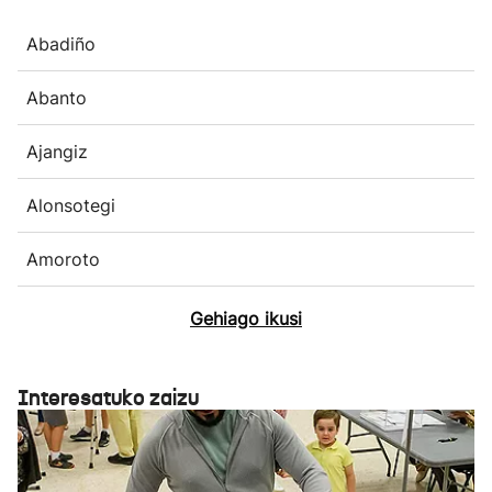
Abadiño
Abanto
Ajangiz
Alonsotegi
Amoroto
Gehiago ikusi
Interesatuko zaizu