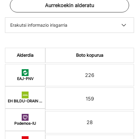
Aurrekoekin alderatu
Erakutsi informazio irisgarria
Alderdia
Boto kopurua
226
EAJ-PNV
159
EH BILDU-ORAIN ERREP
28
Podemos-IU