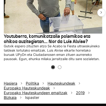
Youtuberra, komunikatzaile polemikoa eta
ohikoa auzitegietan... Nor da Luis Alvise?
Gutxik espero zituzten atzo Se Acabo la Fiesta ultraeskuineko
taldeak lortutako emaitzak. Luis Alvise elkarte horretako
buruak UPyDn eta Ciudadanosen eman zituen aurreneko
pausoak. Egun, ehunka milaka jarraitzaile ditu sare sozialetan.
Hasiera
Politika
Hauteskundeak
Europako Hauteskundeak
Europako Hauteskundeen emaitzak
2019
Bizkaia
Ispaster