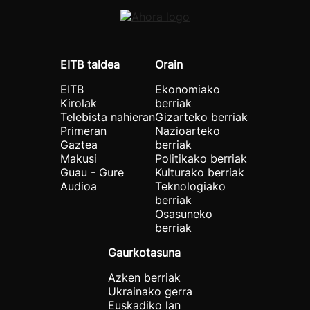
EITB taldea
Orain
EITB
Ekonomiako
Kirolak
berriak
Telebista nahieran
Gizarteko berriak
Primeran
Nazioarteko
Gaztea
berriak
Makusi
Politikako berriak
Guau - Gure
Kulturako berriak
Audioa
Teknologiako
berriak
Osasuneko
berriak
Gaurkotasuna
Azken berriak
Ukrainako gerra
Euskadiko lan