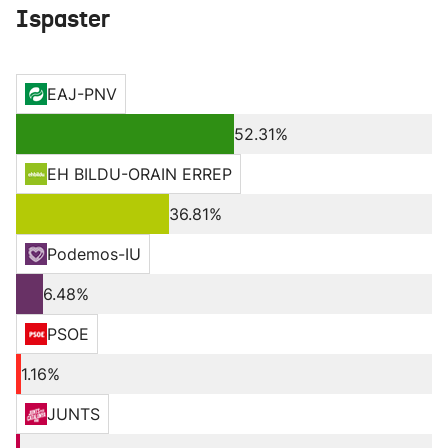
Ispaster
EAJ-PNV
52.31%
EH BILDU-ORAIN ERREP
36.81%
Podemos-IU
6.48%
PSOE
1.16%
JUNTS