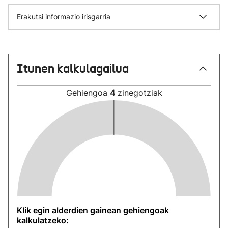
Erakutsi informazio irisgarria
Itunen kalkulagailua
Gehiengoa
4
zinegotziak
Klik egin alderdien gainean gehiengoak
kalkulatzeko: