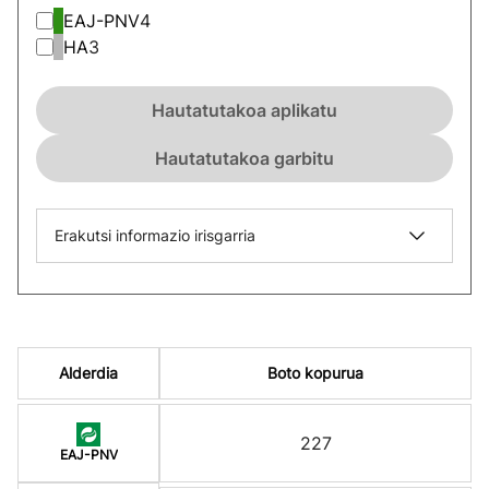
EAJ-PNV
4
HA
3
Hautatutakoa aplikatu
Hautatutakoa garbitu
Erakutsi informazio irisgarria
Alderdia
Boto kopurua
227
EAJ-PNV