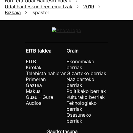
Foru eta Udal Hauteskundeak
Udal hauteskundeen emaitzak
2019
Bizkaia
Ispaster
EITB taldea
Orain
EITB
Ekonomiako
Kirolak
berriak
Telebista nahieran
Gizarteko berriak
Primeran
Nazioarteko
Gaztea
berriak
Makusi
Politikako berriak
Guau - Gure
Kulturako berriak
Audioa
Teknologiako
berriak
Osasuneko
berriak
Gaurkotasuna