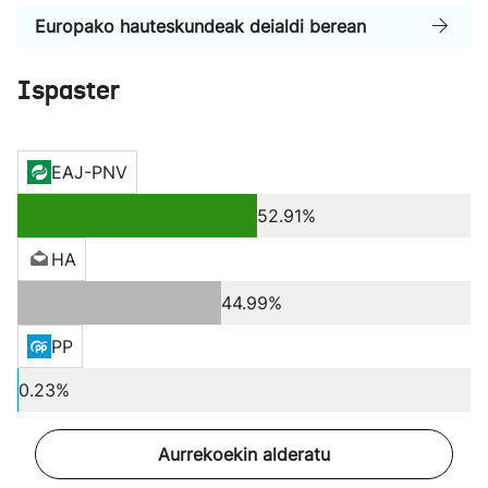
Europako hauteskundeak deialdi berean
Ispaster
EAJ-PNV
52.91%
HA
44.99%
PP
0.23%
Aurrekoekin alderatu