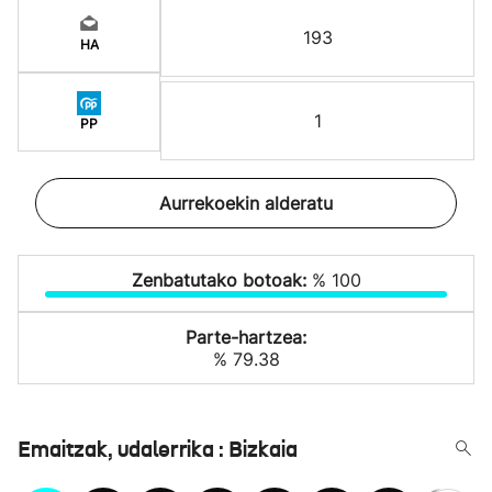
193
HA
1
PP
Aurrekoekin alderatu
Zenbatutako botoak:
% 100
Parte-hartzea:
% 79.38
Emaitzak, udalerrika : Bizkaia