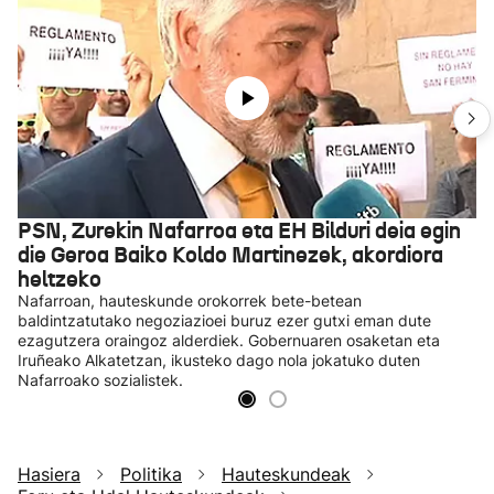
PSN, Zurekin Nafarroa eta EH Bilduri deia egin
die Geroa Baiko Koldo Martinezek, akordiora
heltzeko
Nafarroan, hauteskunde orokorrek bete-betean
baldintzatutako negoziazioei buruz ezer gutxi eman dute
ezagutzera oraingoz alderdiek. Gobernuaren osaketan eta
Iruñeako Alkatetzan, ikusteko dago nola jokatuko duten
Nafarroako sozialistek.
Hasiera
Politika
Hauteskundeak