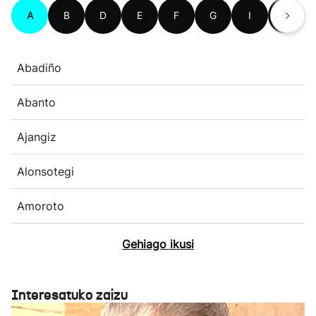
A
B
D
E
F
G
I
J
Abadiño
Abanto
Ajangiz
Alonsotegi
Amoroto
Gehiago ikusi
Interesatuko zaizu