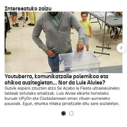
Interesatuko zaizu
Youtuberra, komunikatzaile polemikoa eta
ohikoa auzitegietan... Nor da Luis Alvise?
Gutxik espero zituzten atzo Se Acabo la Fiesta ultraeskuineko
taldeak lortutako emaitzak. Luis Alvise elkarte horretako
buruak UPyDn eta Ciudadanosen eman zituen aurreneko
pausoak. Egun, ehunka milaka jarraitzaile ditu sare sozialetan.