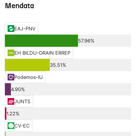
Mendata
EAJ-PNV
57.96%
EH BILDU-ORAIN ERREP
35.51%
Podemos-IU
4.90%
JUNTS
1.22%
CV-EC