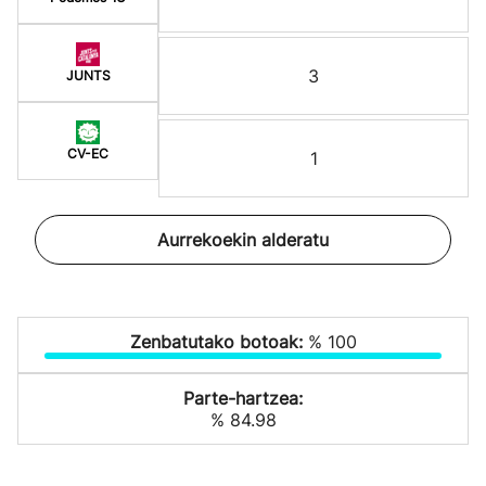
3
JUNTS
CV-EC
1
Aurrekoekin alderatu
Zenbatutako botoak:
% 100
Parte-hartzea:
% 84.98