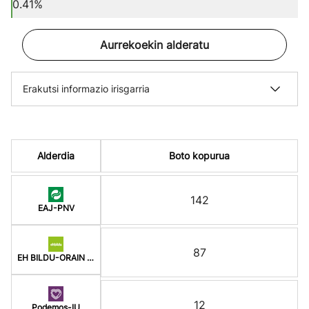
0.41%
Aurrekoekin alderatu
Erakutsi informazio irisgarria
Alderdia
Boto kopurua
142
EAJ-PNV
87
EH BILDU-ORAIN ERREP
12
Podemos-IU