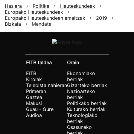
Hasiera
Politika
Hauteskundeak
Europako Hauteskundeak
Europako Hauteskundeen emaitzak
2019
Bizkaia
Mendata
EITB taldea
Orain
EITB
Ekonomiako
Kirolak
berriak
Telebista nahieran
Gizarteko berriak
Primeran
Nazioarteko
Gaztea
berriak
Makusi
Politikako berriak
Guau - Gure
Kulturako berriak
Audioa
Teknologiako
berriak
Osasuneko
berriak