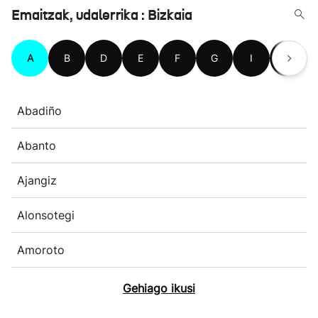
Emaitzak, udalerrika : Bizkaia
A
B
D
E
F
G
I
J
Abadiño
Abanto
Ajangiz
Alonsotegi
Amoroto
Gehiago ikusi