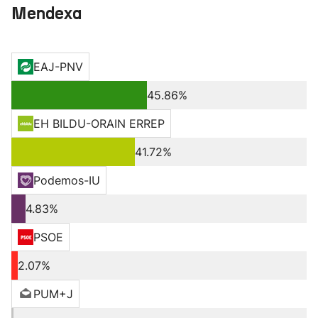
Mendexa
EAJ-PNV
45.86%
EH BILDU-ORAIN ERREP
41.72%
Podemos-IU
4.83%
PSOE
2.07%
PUM+J