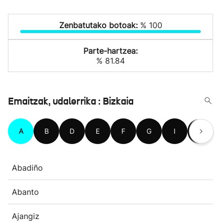
Zenbatutako botoak:
% 100
Parte-hartzea:
% 81.84
Emaitzak, udalerrika : Bizkaia
A
B
D
E
F
G
I
J
Abadiño
Abanto
Ajangiz