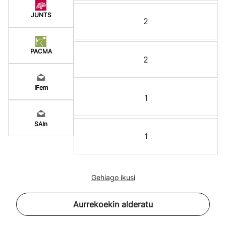
JUNTS
2
PACMA
2
IFem
1
SAIn
1
Gehiago ikusi
Aurrekoekin alderatu