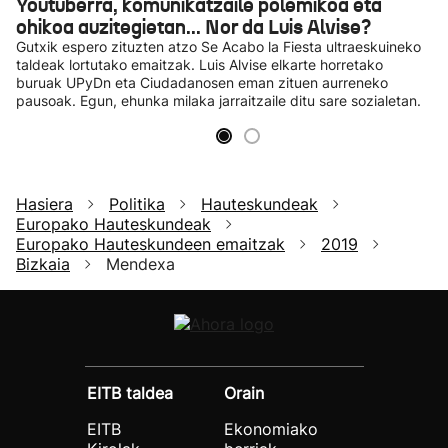
Youtuberra, komunikatzaile polemikoa eta
ohikoa auzitegietan... Nor da Luis Alvise?
Gutxik espero zituzten atzo Se Acabo la Fiesta ultraeskuineko
taldeak lortutako emaitzak. Luis Alvise elkarte horretako
buruak UPyDn eta Ciudadanosen eman zituen aurreneko
pausoak. Egun, ehunka milaka jarraitzaile ditu sare sozialetan.
Hasiera
Politika
Hauteskundeak
Europako Hauteskundeak
Europako Hauteskundeen emaitzak
2019
Bizkaia
Mendexa
EITB taldea
Orain
EITB
Ekonomiako