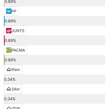
0.69%
PP
0.69%
JUNTS
0.69%
PACMA
0.69%
IFem
0.34%
SAIn
0.34%
IZQP