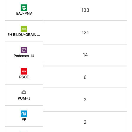
133
EAJ-PNV
121
EH BILDU-ORAIN ERREP
14
Podemos-IU
6
PSOE
PUM+J
2
PP
2