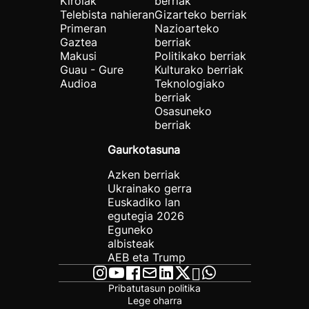
Kirolak
berriak
Telebista nahieran
Gizarteko berriak
Primeran
Nazioarteko
Gaztea
berriak
Makusi
Politikako berriak
Guau - Gure
Kulturako berriak
Audioa
Teknologiako
berriak
Osasuneko
berriak
Gaurkotasuna
Azken berriak
Ukrainako gerra
Euskadiko lan
egutegia 2026
Eguneko
albisteak
AEB eta Trump
Pribatutasun politika
Lege oharra