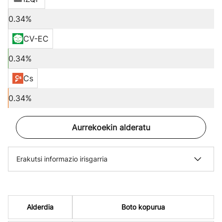
0.34%
CV-EC
0.34%
Cs
0.34%
Aurrekoekin alderatu
Erakutsi informazio irisgarria
Alderdia
Boto kopurua