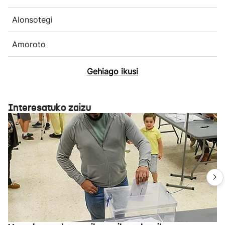
Alonsotegi
Amoroto
Gehiago ikusi
Interesatuko zaizu