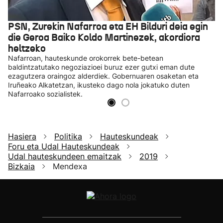
PSN, Zurekin Nafarroa eta EH Bilduri deia egin
die Geroa Baiko Koldo Martinezek, akordiora
heltzeko
Nafarroan, hauteskunde orokorrek bete-betean
baldintzatutako negoziazioei buruz ezer gutxi eman dute
ezagutzera oraingoz alderdiek. Gobernuaren osaketan eta
Iruñeako Alkatetzan, ikusteko dago nola jokatuko duten
Nafarroako sozialistek.
Hasiera
Politika
Hauteskundeak
Foru eta Udal Hauteskundeak
Udal hauteskundeen emaitzak
2019
Bizkaia
Mendexa