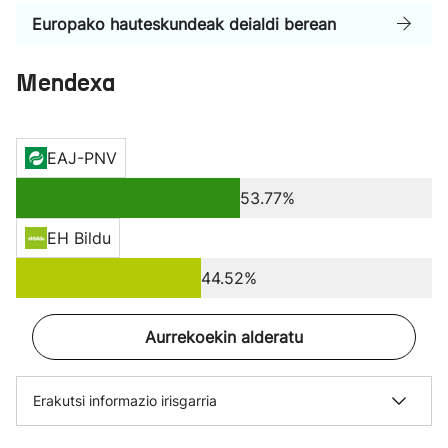
Europako hauteskundeak deialdi berean
Mendexa
EAJ-PNV
53.77%
EH Bildu
44.52%
Aurrekoekin alderatu
Erakutsi informazio irisgarria