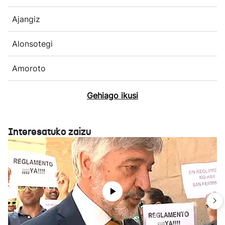
Ajangiz
Alonsotegi
Amoroto
Gehiago ikusi
Interesatuko zaizu