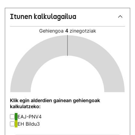
Itunen kalkulagailua
Gehiengoa
4
zinegotziak
Klik egin alderdien gainean gehiengoak
kalkulatzeko:
EAJ-PNV
4
EH Bildu
3