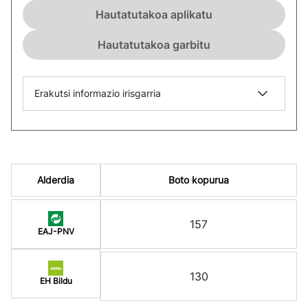
Hautatutakoa aplikatu
Hautatutakoa garbitu
Erakutsi informazio irisgarria
Alderdia
Boto kopurua
157
EAJ-PNV
130
EH Bildu