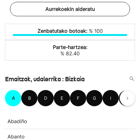
Aurrekoekin alderatu
Zenbatutako botoak:
% 100
Parte-hartzea:
% 82.40
Emaitzak, udalerrika : Bizkaia
A
B
D
E
F
G
I
J
Abadiño
Abanto