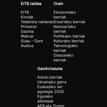
EITB taldea
Orain
EITB
Ekonomiako
Kirolak
berriak
Telebista nahieran
Gizarteko berriak
Primeran
Nazioarteko
Gaztea
berriak
Makusi
Politikako berriak
Guau - Gure
Kulturako berriak
Audioa
Teknologiako
berriak
Osasuneko
berriak
Gaurkotasuna
Azken berriak
Ukrainako gerra
Euskadiko lan
egutegia 2026
Eguneko
albisteak
AEB eta Trump