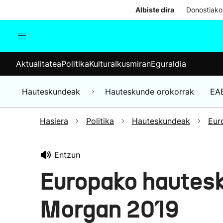
Albiste dira
Donostiako
Aktualitatea
Politika
Kul
Aktualitatea
Politika
Kultura
Ikusmiran
Eguraldia
Gizartea
Hauteskundeak
Ekonomia
Hauteskundeak
Hauteskunde orokorrak
EA
Munduko albisteak
Hasiera
Politika
Hauteskundeak
Eur
Entzun
Europako hautes
Morgan 2019