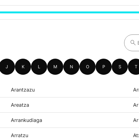
J
K
L
M
N
O
P
S
T
Arantzazu
Ar
Areatza
Ar
Arrankudiaga
Ar
Arratzu
At