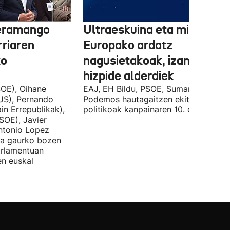
 eramango
Ultraeskuina eta migrazioa
rriaren
Europako ardatz
ko
nagusietakoak, izan dituzt
hizpide alderdiek
OE), Oihane
EAJ, EH Bildu, PSOE, Sumar, PP eta
US), Pernando
Podemos hautagaitzen ekitaldi
in Errepublikak),
politikoak kanpainaren 10. egunean.
SOE), Javier
Antonio Lopez
ira gaurko bozen
rlamentuan
en euskal