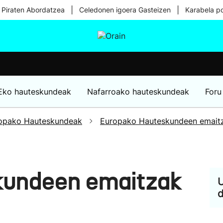
|
|
 Piraten Abordatzea
Celedonen igoera Gasteizen
Karabela p
tura
Ikusmiran
Egural
Osasuna
Teknologia
Eko hauteskundeak
Nafarroako hauteskundeak
Foru
opako Hauteskundeak
Europako Hauteskundeen emait
kundeen emaitzak
U
d