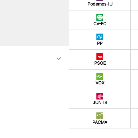
Podemos-IU
CV-EC
PP
PSOE
VOX
JUNTS
PACMA