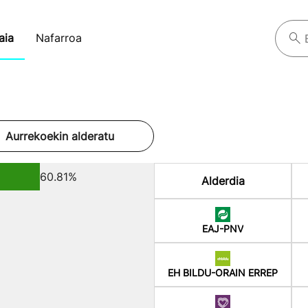
aia
Nafarroa
Aurrekoekin alderatu
60.81%
Alderdia
EAJ-PNV
EH BILDU-ORAIN ERREP