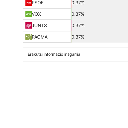
PSOE
0.37%
VOX
0.37%
JUNTS
0.37%
PACMA
0.37%
Erakutsi informazio irisgarria