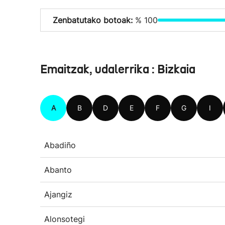
Zenbatutako botoak:
% 100
Emaitzak, udalerrika : Bizkaia
A
B
D
E
F
G
I
Abadiño
Abanto
Ajangiz
Alonsotegi