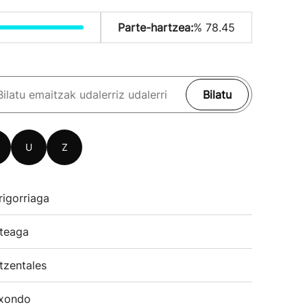
Parte-hartzea:
% 78.45
Bilatu
U
Z
rigorriaga
teaga
tzentales
xondo