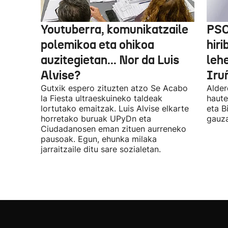
Youtuberra, komunikatzaile
PSO
polemikoa eta ohikoa
hiri
auzitegietan... Nor da Luis
leh
Alvise?
Iru
Gutxik espero zituzten atzo Se Acabo
Alder
la Fiesta ultraeskuineko taldeak
haute
lortutako emaitzak. Luis Alvise elkarte
eta B
horretako buruak UPyDn eta
gauza
Ciudadanosen eman zituen aurreneko
pausoak. Egun, ehunka milaka
jarraitzaile ditu sare sozialetan.