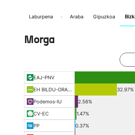
Laburpena
Araba
Gipuzkoa
Bizk
Morga
EAJ-PNV
EH BILDU-ORAIN ERREP
32.97%
Podemos-IU
2.56%
CV-EC
1.47%
PP
0.37%