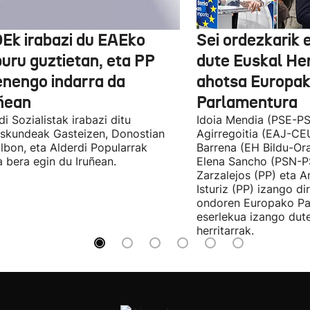
Ek irabazi du EAEko
Sei ordezkarik
buru guztietan, eta PP
dute Euskal He
enengo indarra da
ahotsa Europa
ñean
Parlamentura
di Sozialistak irabazi ditu
Idoia Mendia (PSE-PS
skundeak Gasteizen, Donostian
Agirregoitia (EAJ-CE
ilbon, eta Alderdi Popularrak
Barrena (EH Bildu-Ora
 bera egin du Iruñean.
Elena Sancho (PSN-P
Zarzalejos (PP) eta 
Isturiz (PP) izango d
ondoren Europako Pa
eserlekua izango dut
herritarrak.