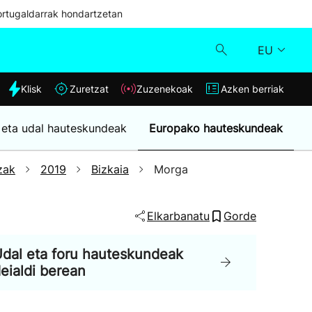
ortugaldarrak hondartzetan
EU
dia
Klisk
Zuretzat
Zuzenekoak
Azken berriak
Klisk
 eta udal hauteskundeak
Europako hauteskundeak
Zuzenekoak
zak
2019
Bizkaia
Morga
Zuretzat
Elkarbanatu
Gorde
Azken berriak
dal eta foru hauteskundeak
eialdi berean