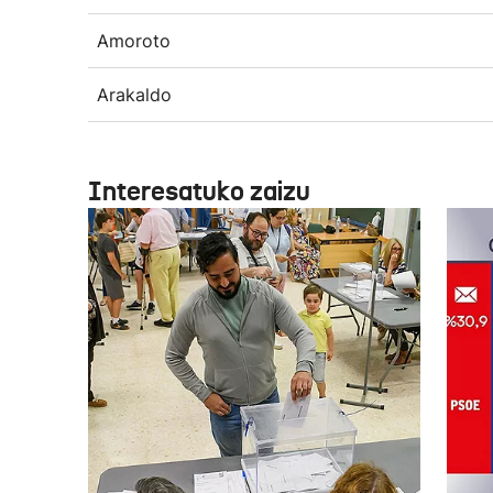
Amoroto
Arakaldo
Interesatuko zaizu