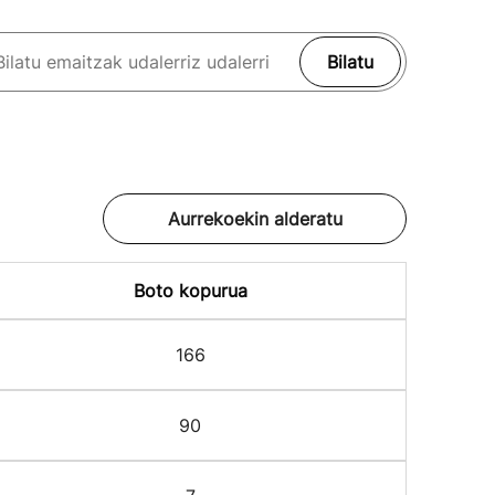
Bilatu
Aurrekoekin alderatu
Boto kopurua
166
90