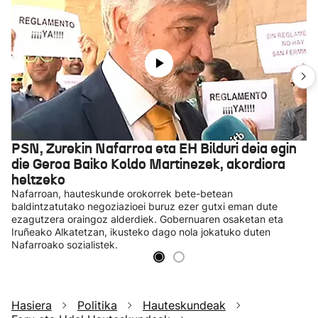
PSN, Zurekin Nafarroa eta EH Bilduri deia egin
die Geroa Baiko Koldo Martinezek, akordiora
heltzeko
Nafarroan, hauteskunde orokorrek bete-betean
baldintzatutako negoziazioei buruz ezer gutxi eman dute
ezagutzera oraingoz alderdiek. Gobernuaren osaketan eta
Iruñeako Alkatetzan, ikusteko dago nola jokatuko duten
Nafarroako sozialistek.
Hasiera
Politika
Hauteskundeak