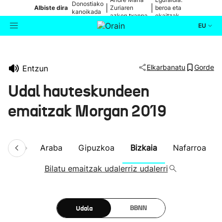
Donostiako
|
|
Albiste dira
Zuriaren
beroa eta
kanoikada
azken txanpa
ekaitzak
EU
Aktualitatea
Bilatzailea
Elkarbanatu
Gorde
Entzun
Politika
Udal hauteskundeen
Kultura
emaitzak Morgan 2019
Ikusmiran
ena
Araba
Gipuzkoa
Bizkaia
Nafarroa
Eguraldia
Bilatu emaitzak udalerriz udalerri
Udala
BBNN