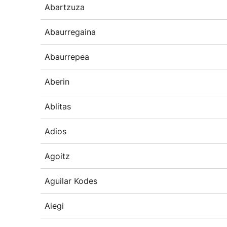
Abartzuza
Abaurregaina
Abaurrepea
Aberin
Ablitas
Adios
Agoitz
Aguilar Kodes
Aiegi