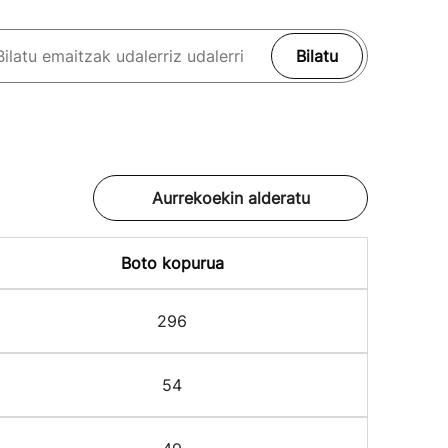
Bilatu
Aurrekoekin alderatu
Boto kopurua
296
54