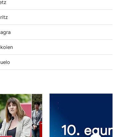
etz
ritz
agra
koien
uelo