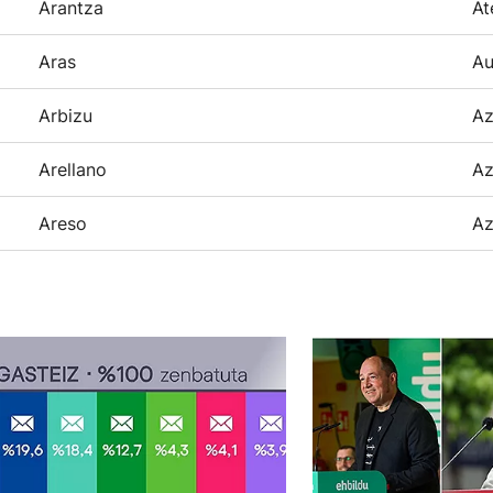
Arantza
At
Aras
Au
Arbizu
Az
Arellano
Az
Areso
Az