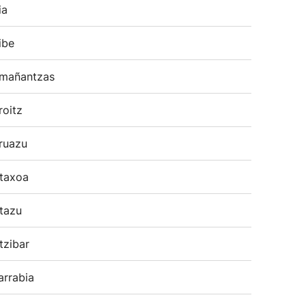
ia
ibe
mañantzas
roitz
ruazu
taxoa
tazu
tzibar
arrabia