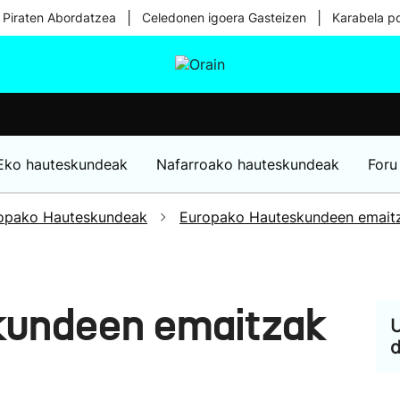
|
|
 Piraten Abordatzea
Celedonen igoera Gasteizen
Karabela p
tura
Ikusmiran
Egural
Osasuna
Teknologia
Eko hauteskundeak
Nafarroako hauteskundeak
Foru
opako Hauteskundeak
Europako Hauteskundeen emait
kundeen emaitzak
U
d
9