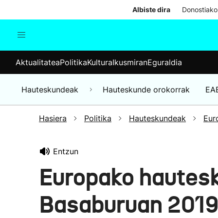
Albiste dira
Donostiako
Aktualitatea
Politika
Kul
Aktualitatea
Politika
Kultura
Ikusmiran
Eguraldia
Gizartea
Hauteskundeak
Ekonomia
Hauteskundeak
Hauteskunde orokorrak
EA
Munduko albisteak
Hasiera
Politika
Hauteskundeak
Eur
Entzun
Europako hautes
Basaburuan 201