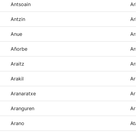
Antsoain
Ar
Antzin
Ar
Anue
Ar
Añorbe
Ar
Araitz
Ar
Arakil
Ar
Aranaratxe
Ar
Aranguren
Ar
Arano
At