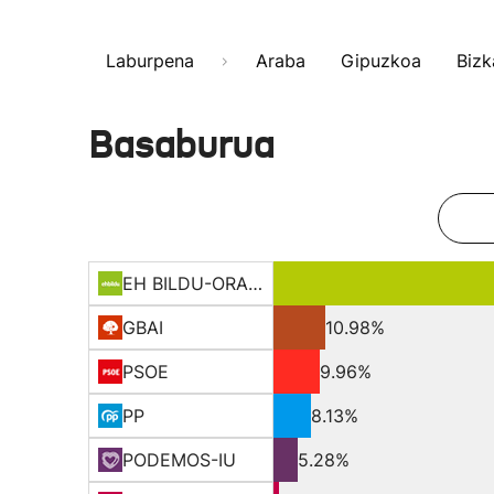
Laburpena
Araba
Gipuzkoa
Bizk
Basaburua
EH BILDU-ORAIN ERREP
GBAI
10.98%
PSOE
9.96%
PP
8.13%
PODEMOS-IU
5.28%