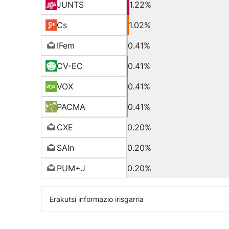
JUNTS
1.22%
Cs
1.02%
IFem
0.41%
CV-EC
0.41%
VOX
0.41%
PACMA
0.41%
CXE
0.20%
SAIn
0.20%
PUM+J
0.20%
Erakutsi informazio irisgarria