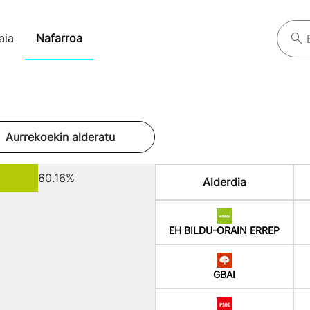
aia
Nafarroa
Aurrekoekin alderatu
60.16%
Alderdia
EH BILDU-ORAIN ERREP
GBAI