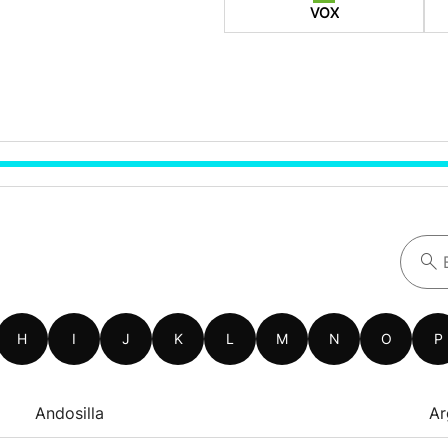
VOX
H
I
J
K
L
M
N
O
P
Andosilla
Ar