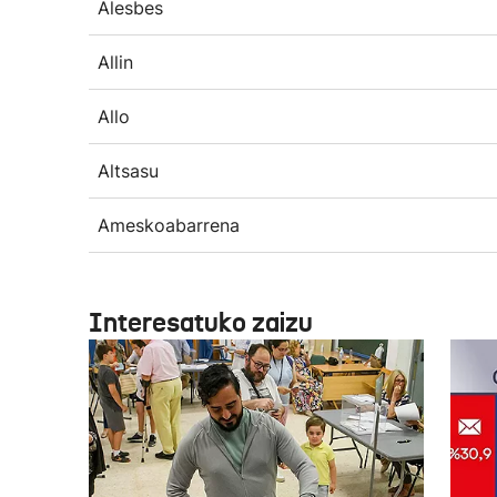
Alesbes
Allin
Allo
Altsasu
Ameskoabarrena
Interesatuko zaizu