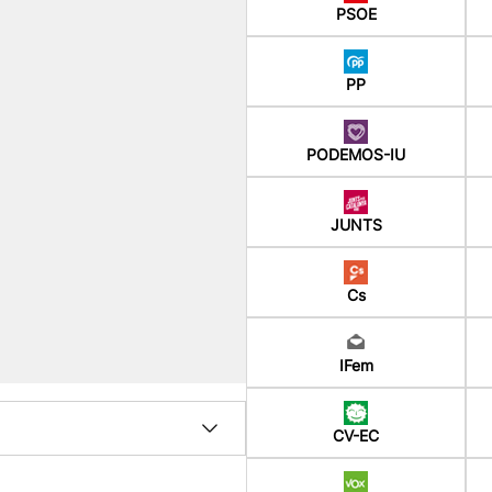
PSOE
PP
PODEMOS-IU
JUNTS
Cs
IFem
CV-EC