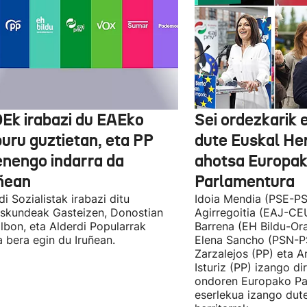
Ek irabazi du EAEko
Sei ordezkarik
buru guztietan, eta PP
dute Euskal He
enengo indarra da
ahotsa Europa
ñean
Parlamentura
di Sozialistak irabazi ditu
Idoia Mendia (PSE-PS
skundeak Gasteizen, Donostian
Agirregoitia (EAJ-CE
ilbon, eta Alderdi Popularrak
Barrena (EH Bildu-Ora
 bera egin du Iruñean.
Elena Sancho (PSN-P
Zarzalejos (PP) eta 
Isturiz (PP) izango d
ondoren Europako Pa
eserlekua izango dut