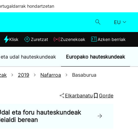
ortugaldarrak hondartzetan
EU
dia
Klisk
Zuretzat
Zuzenekoak
Azken berriak
Klisk
 eta udal hauteskundeak
Europako hauteskundeak
Zuzenekoak
zak
2019
Nafarroa
Basaburua
Zuretzat
Elkarbanatu
Gorde
Azken berriak
dal eta foru hauteskundeak
eialdi berean