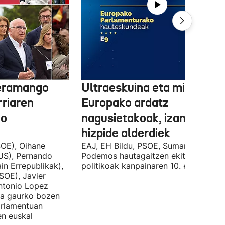
 eramango
Ultraeskuina eta migrazioa
rriaren
Europako ardatz
ko
nagusietakoak, izan dituzt
hizpide alderdiek
OE), Oihane
EAJ, EH Bildu, PSOE, Sumar, PP eta
US), Pernando
Podemos hautagaitzen ekitaldi
in Errepublikak),
politikoak kanpainaren 10. egunean.
SOE), Javier
Antonio Lopez
ira gaurko bozen
rlamentuan
en euskal