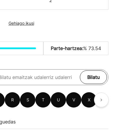
2
Gehiago ikusi
Parte-hartzea:
% 73.54
Bilatu
R
S
T
U
V
X
Z
guedas