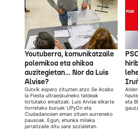
Youtuberra, komunikatzaile
PSO
polemikoa eta ohikoa
hiri
auzitegietan... Nor da Luis
leh
Alvise?
Iru
Gutxik espero zituzten atzo Se Acabo
Alder
la Fiesta ultraeskuineko taldeak
haute
lortutako emaitzak. Luis Alvise elkarte
eta B
horretako buruak UPyDn eta
gauza
Ciudadanosen eman zituen aurreneko
pausoak. Egun, ehunka milaka
jarraitzaile ditu sare sozialetan.