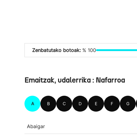
Zenbatutako botoak:
% 100
Emaitzak, udalerrika : Nafarroa
A
B
C
D
E
F
G
Abaigar